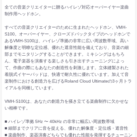
全ての音楽クリエイターに贈るハイレゾ対応オーバーイヤー楽曲
制作用ヘッドホン。
すべての音楽クリエイターのために生まれたヘッドホン、VMH-
S100。オーバーイヤー、クローズドバックタイプのヘッドホンで
あるVMH-S100は、ハイレゾ準拠の非常に広い周波数帯域、高い
解像度と明瞭な定位感、優れた遮音性能を備えており、音楽の細
部までモニタリングすることができます。ミキシングはもちろ
ん、電子楽器を演奏する楽しさも引き出すチューニングによっ
て、作曲の際にもあなたの創造性を刺激します。立体縫製された
着脱式イヤーパッドは、快適で耐久性に優れています。加えて音
楽制作における創造力を広げるRoland Cloud Ultimateの3ヶ月トラ
イアルを同梱しています。
VMH-S100は、あなたの創造力を掻き立てる楽曲制作に欠かせな
い相棒です。
■ ハイレゾ準拠 5Hz 〜 40kHz の非常に幅広い周波数帯域
■ 細部までクリアに音を捉える、優れた解像度・定位感・遮音性
■ 楽曲制作、楽器演奏どちらでも優れた性能を発揮するチューニン