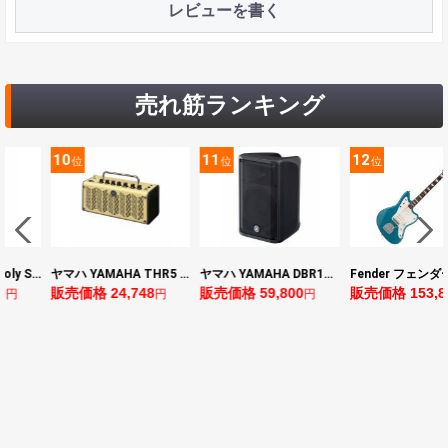
レビューを書く
売れ筋ランキング
11
12
13
位
位
位
ヤマハ YAMAHA THR5 コンパクトギターアンプ 小型アンプ
ヤマハ YAMAHA DBR10 パワードスピーカー
Fender フェンダー Made in Japan Traditional Late 60s Jazzmaster RW Ocean Turquoise Metallic エレキギター
8
販売価格 59,800
販売価格 153,896
販売価格 24,64
円
円
円