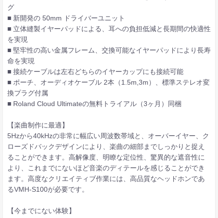
グ
■ 新開発の 50mm ドライバーユニット
■ 立体縫製イヤーパッドによる、耳への負担低減と長期間の快適性
を実現
■ 堅牢性の高い金属フレーム、交換可能なイヤーパッドにより長寿
命を実現
■ 接続ケーブルは左右どちらのイヤーカップにも接続可能
■ ポーチ、オーディオケーブル 2本（1.5m,3m）、標準ステレオ変
換プラグ付属
■ Roland Cloud Ultimateの無料トライアル（3ヶ月）同梱
【楽曲制作に最適】
5Hzから40kHzの非常に幅広い周波数帯域と、オーバーイヤー、ク
ローズドバックデザインにより、楽曲の細部までしっかりと捉え
ることができます。高解像度、明瞭な定位性、驚異的な遮音性に
より、これまでにないほど音楽のディテールを感じることができ
ます。高度なクリエイティブ作業には、高品質なヘッドホンであ
るVMH-S100が必要です。
【今までにない体験】