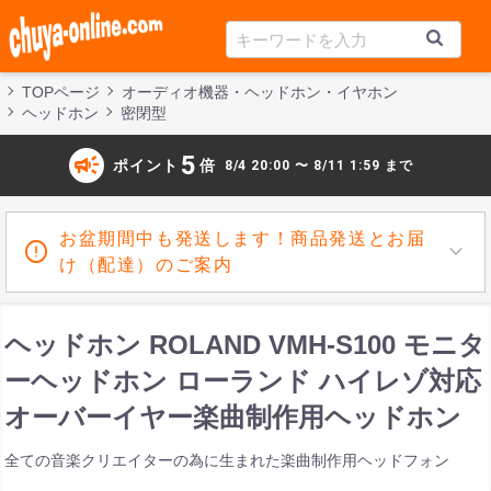
TOPページ
オーディオ機器・ヘッドホン・イヤホン
ヘッドホン
密閉型
campaign
5
ポイント
倍
8/4 20:00 〜 8/11 1:59 まで
お盆期間中も発送します！商品発送とお届
け（配達）のご案内
ヘッドホン ROLAND VMH-S100 モニタ
ーヘッドホン ローランド ハイレゾ対応
オーバーイヤー楽曲制作用ヘッドホン
全ての音楽クリエイターの為に生まれた楽曲制作用ヘッドフォン