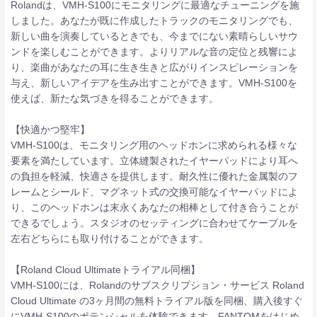
Rolandは、VMH-S100にモニタリングに最適なチューニングを施
しました。あなたが既に作成したトラックのモニタリングでも、
新しい曲を演奏しているときでも、今までにない素晴らしいサウ
ンドを楽しむことができます。よりリアルな音の定位と残響によ
り、楽曲があなたの耳に生き生きと広がりインスピレーションを
与え、新しいアイデアを生み出すことができます。VMH-S100を
使えば、新たな気づきを得ることができます。
【快適かつ堅牢】
VMH-S100は、モニタリング用のヘッドホンに求められる様々な
要素を満たしています。立体縫製されたイヤーパッドにより耳へ
の負担を軽減、快適さを提供します。耐久性に優れた金属製のフ
レームとシールド、マグネット式の交換可能なイヤーパッドによ
り、このヘッドホンは末永くあなたの相棒として付き合うことが
できるでしょう。スタジオのセッティングに合わせてケーブルを
左右どちらにも取り付けることができます。
【Roland Cloud Ultimateトライアル同梱】
VMH-S100には、Rolandのサブスクリプション・サービス Roland
Cloud Ultimate の3ヶ月間の無料トライアル版を同梱、購入後すぐ
にVMH-S100のポテンシャルを体験できます。FANTOMをはじめ