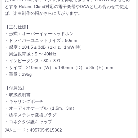
とする Roland Cloud対応の電子楽器やDAWと組み合わせて使え
ば、楽曲制作の幅がさらに広がります。
【主な仕様】
・形式：オーバーイヤーヘッドホン
・ドライバーユニットサイズ：50mm
・感度：104.5 ± 3dB（1kHz、1mW 時）
・周波数帯域：5 〜 40kHz
・インピーダンス：30 ± 3 Ω
・サイズ：210mm（W） x 140mm（D） x 85（H）mm
・重量：295g
【付属品】
・取扱説明書
・キャリングポーチ
・オーディオケーブル（1.5m、3m）
・標準ステレオ変換プラグ
・コネクタ保護キャップ
JANコード：4957054515362