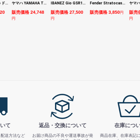
DIGITECH Drop ドロップ・リチューニング・エフェクト
ヤマハ YAMAHA THR5 コンパクトギターアンプ 小型アンプ
IBANEZ Gio GSR180-LBF エレキベース
Fender Stratocaster Cutting Board カッティングボード（まな板）
20
販売価格 24,748
販売価格 27,500
販売価格 3,850
販売価
円
円
円
円
いて
返品・交換について
在庫につ
、配送方法など
お届け商品の不良や運送事故が発
商品在庫、在庫表記