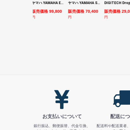
YAMAHA ヤマハ PACS+12 SWH Pacifica Standard Plus パシフィカスタンダードプラス エレキギター
ヤマハ YAMAHA EMX7 12ch パワードミキサー
ヤマハ YAMAHA SLG200S TBL サイレントギター
売価格 128,800
販売価格 99,800
販売価格 70,400
販売価格 29,0
円
円
円
お支払いについて
配送につ
銀行振込、郵便振替、代金引換、
配送料や配送業者