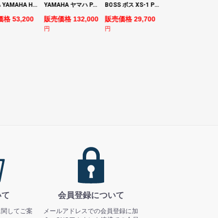
ヤマハ YAMAHA HS7 パワードスタジオモニタースピーカー×2本
YAMAHA ヤマハ PACS+12M SB Pacifica Standard Plus パシフィカスタンダードプラス エレキギター
BOSS ボス XS-1 Poly Shifter ギターエフェクター ピッチシフター
ヤマハ YAMAHA A3M TBS ARE エレク
格 53,200
販売価格 132,000
販売価格 29,700
販売価格 69,980
円
円
円
いて
会員登録について
に関してご案
メールアドレスでの会員登録に加