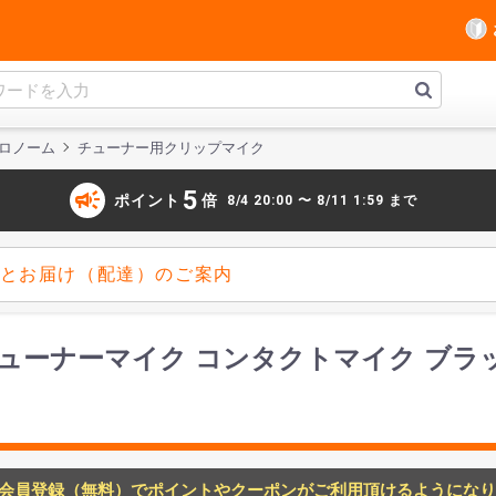
ロノーム
チューナー用クリップマイク
campaign
5
ポイント
倍
8/4 20:00 〜 8/11 1:59 まで
とお届け（配達）のご案内
BK チューナーマイク コンタクトマイク ブラ
会員登録（無料）でポイントやクーポンがご利用頂けるようになり