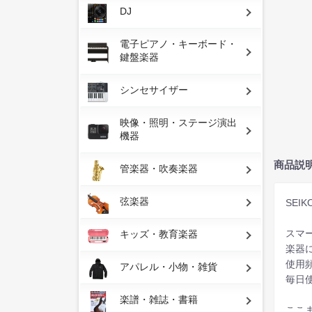
DJ
電子ピアノ・キーボード・
鍵盤楽器
シンセサイザー
映像・照明・ステージ演出
機器
商品説
管楽器・吹奏楽器
弦楽器
SEI
スマ
キッズ・教育楽器
楽器
使用
アパレル・小物・雑貨
毎日
楽譜・雑誌・書籍
ここ