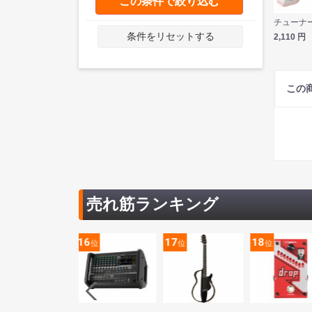
この条件で絞り込む
条件をリセットする
2,110
円
この
売れ筋ランキング
5
16
17
18
位
位
位
位