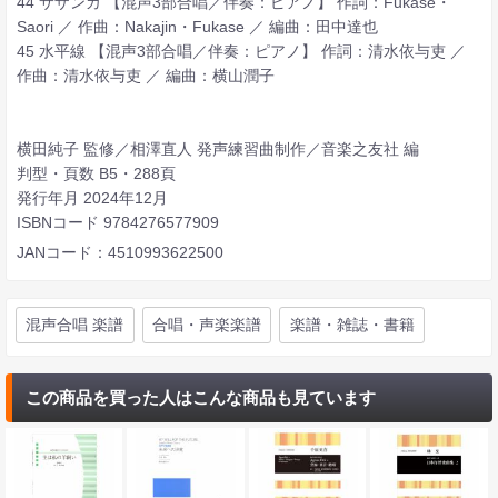
44 サザンカ 【混声3部合唱／伴奏：ピアノ】 作詞：Fukase・
Saori ／ 作曲：Nakajin・Fukase ／ 編曲：田中達也
45 水平線 【混声3部合唱／伴奏：ピアノ】 作詞：清水依与吏 ／
作曲：清水依与吏 ／ 編曲：横山潤子
横田純子 監修／相澤直人 発声練習曲制作／音楽之友社 編
判型・頁数 B5・288頁
発行年月 2024年12月
ISBNコード 9784276577909
JANコード：4510993622500
混声合唱 楽譜
合唱・声楽楽譜
楽譜・雑誌・書籍
この商品を買った人はこんな商品も見ています