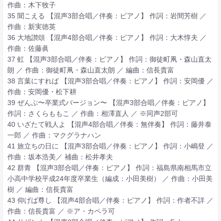
作曲：木下牧子
35 聞こえる 【混声3部合唱／伴奏：ピアノ】 作詞：岩間芳樹 ／
作曲：新実徳英
36 大地讃頌 【混声4部合唱／伴奏：ピアノ】 作詞：大木惇夫 ／
作曲：佐藤眞
37 虹 【混声3部合唱／伴奏：ピアノ】 作詞：御徒町凧・森山直太
朗 ／ 作曲：御徒町凧・森山直太朗 ／ 編曲：信長貴富
38 言葉にすれば 【混声3部合唱／伴奏：ピアノ】 作詞：安岡優 ／
作曲：安岡優・松下耕
39 ぜんぶ〜卒業式バージョン〜 【混声3部合唱／伴奏：ピアノ】
作詞：さくらももこ ／ 作曲：相澤直人 ／ ※同声2部可
40 いざたて戦人よ 【混声4部合唱／伴奏：無伴奏】 作詞：藤井泰
一郎 ／ 作曲：マクグラナハン
41 旅立ちの日に 【混声3部合唱／伴奏：ピアノ】 作詞：小嶋登 ／
作曲：坂本浩美／ 補曲：松井孝夫
42 群青 【混声3部合唱／伴奏：ピアノ】 作詞：福島県南相馬市立
小高中学校平成24年度卒業生（編成：小田美樹） ／ 作曲：小田美
樹 ／ 編曲：信長貴富
43 仰げば尊し 【混声4部合唱／伴奏：ピアノ】 作詞：作者不詳 ／
作曲：信長貴富 ／ ※ア・カペラ可