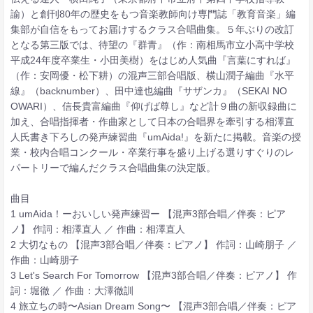
諭）と創刊80年の歴史をもつ音楽教師向け専門誌「教育音楽」編
集部が自信をもってお届けするクラス合唱曲集。５年ぶりの改訂
となる第三版では、待望の『群青』（作：南相馬市立小高中学校
平成24年度卒業生・小田美樹）をはじめ人気曲『言葉にすれば』
（作：安岡優・松下耕）の混声三部合唱版、横山潤子編曲『水平
線』（backnumber）、田中達也編曲『サザンカ』（SEKAI NO
OWARI）、信長貴富編曲『仰げば尊し』など計９曲の新収録曲に
加え、合唱指揮者・作曲家として日本の合唱界を牽引する相澤直
人氏書き下ろしの発声練習曲『umAida!』を新たに掲載。音楽の授
業・校内合唱コンクール・卒業行事を盛り上げる選りすぐりのレ
パートリーで編んだクラス合唱曲集の決定版。
曲目
1 umAida！ーおいしい発声練習ー 【混声3部合唱／伴奏：ピア
ノ】 作詞：相澤直人 ／ 作曲：相澤直人
2 大切なもの 【混声3部合唱／伴奏：ピアノ】 作詞：山崎朋子 ／
作曲：山崎朋子
3 Let's Search For Tomorrow 【混声3部合唱／伴奏：ピアノ】 作
詞：堀徹 ／ 作曲：大澤徹訓
4 旅立ちの時〜Asian Dream Song〜 【混声3部合唱／伴奏：ピア