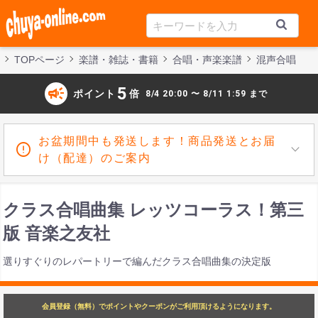
TOPページ
楽譜・雑誌・書籍
合唱・声楽楽譜
混声合唱
campaign
5
ポイント
倍
8/4 20:00 〜 8/11 1:59 まで
お盆期間中も発送します！商品発送とお届
け（配達）のご案内
クラス合唱曲集 レッツコーラス！第三
版 音楽之友社
選りすぐりのレパートリーで編んだクラス合唱曲集の決定版
会員登録（無料）でポイントやクーポンがご利用頂けるようになります。