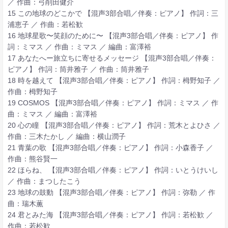
／ 作曲：弓削田健介
15 この地球のどこかで 【混声3部合唱／伴奏：ピアノ】 作詞：三
浦恵子 ／ 作曲：若松歓
16 地球星歌〜笑顔のために〜 【混声3部合唱／伴奏：ピアノ】 作
詞：ミマス ／ 作曲：ミマス ／ 編曲：富澤裕
17 あなたへー旅立ちに寄せるメッセージ 【混声3部合唱／伴奏：
ピアノ】 作詞：筒井雅子 ／ 作曲：筒井雅子
18 時を越えて 【混声3部合唱／伴奏：ピアノ】 作詞：栂野知子 ／
作曲：栂野知子
19 COSMOS 【混声3部合唱／伴奏：ピアノ】 作詞：ミマス ／ 作
曲：ミマス ／ 編曲：富澤裕
20 心の瞳 【混声3部合唱／伴奏：ピアノ】 作詞：荒木とよひさ ／
作曲：三木たかし ／ 編曲：横山潤子
21 青葉の歌 【混声3部合唱／伴奏：ピアノ】 作詞：小森香子 ／
作曲：熊谷賢一
22 ほらね、 【混声3部合唱／伴奏：ピアノ】 作詞：いとうけいし
／ 作曲：まつしたこう
23 地球の鼓動 【混声3部合唱／伴奏：ピアノ】 作詞：弥勒 ／ 作
曲：瑞木薫
24 君とみた海 【混声3部合唱／伴奏：ピアノ】 作詞：若松歓 ／
作曲：若松歓