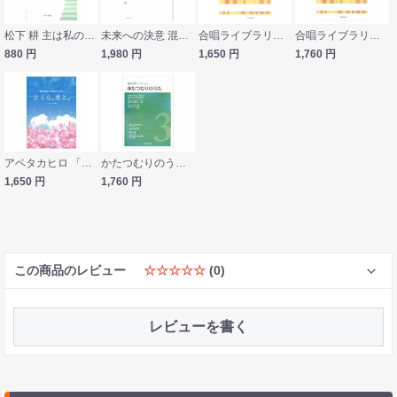
松下 耕 主は私の羊飼い 混声合唱とピアノのための カワイ出版
未来への決意 混声合唱組曲 音楽之友社
合唱ライブラリー 千原英喜 Agnus Dei ＝ 空海・真言・絶唱 全音楽譜出版社
合唱ライブラリー 林光 混声合唱による 日本抒情歌曲集 2 全音楽譜出版社
880
円
1,980
円
1,650
円
1,760
円
アベタカヒロ 「さくら、君と。」無伴奏混声合唱のための カワイ出版
かたつむりのうた 混声三部コレクション カワイ出版
1,650
円
1,760
円
この商品のレビュー
☆☆☆☆☆
(0)
レビューを書く