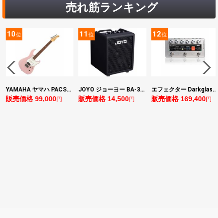
売れ筋ランキング
11
12
13
位
位
位
YAMAHA ヤマハ PACS+12 ASP Pacifica Standard Plus パシフィカスタンダードプラス エレキギター
JOYO ジョーヨー BA-30 VIBE CUBE BLK 30W 小型ベースアンプ Bluetooth+OTGオーディオI/F搭載
エフェクター Darkglass Electronics Anagram ベースエフェクター プリアンプ ダークグラス アナグラム
0
販売価格 14,500
販売価格 169,400
販売価格 128,8
円
円
円