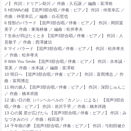
ノ】 作詞：ドリアン助川 ／ 作曲：久石譲 ／ 編曲：富澤裕
5 HEIWAの鐘 【混声3部合唱／伴奏：ピアノ】 作詞：仲里幸広 ／
作曲：仲里幸広 ／ 編曲：白石哲也
6 怪獣のバラード 【混声3部合唱／伴奏：ピアノ】 作詞：岡田冨
美子 ／ 作曲：東海林修 ／ 編曲：松井孝夫
7 生命が羽ばたくとき 【混声3部合唱／伴奏：ピアノ】 作詞：人
見敬子 ／ 作曲：西澤健治
8 マイ バラード 【混声3部合唱／伴奏：ピアノ】 作詞：松井孝夫
／ 作曲：松井孝夫
9 With You Smile 【混声3部合唱／伴奏：ピアノ】 作詞：水本誠・
英美 ／ 作曲：水本誠 ／ 編曲：富澤裕
10 明日へ 【混声3部合唱／伴奏：ピアノ】 作詞：富岡博志 ／ 作
曲：富岡博志
11 時の旅人 【混声3部合唱／伴奏：ピアノ】 作詞：深田じゅんこ
／ 作曲：橋本祥路
12 遠い日の歌（パッヘルベルの「カノン」による） 【混声3部合
唱／伴奏：ピアノ】 作詞：岩沢千早 ／ 作曲：橋本祥路
13 心の翼 君が広げたら 【混声3部合唱／伴奏：ピアノ】 作詞：み
なづきみのり ／ 作曲：桜田直子
14 千年樹の夢 【混声3部合唱／伴奏：ピアノ】 作詞：弓削田健介