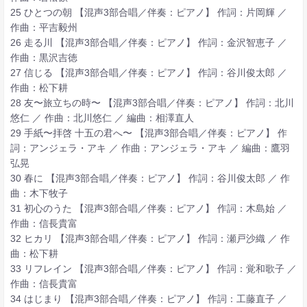
25 ひとつの朝 【混声3部合唱／伴奏：ピアノ】 作詞：片岡輝 ／
作曲：平吉毅州
26 走る川 【混声3部合唱／伴奏：ピアノ】 作詞：金沢智恵子 ／
作曲：黒沢吉徳
27 信じる 【混声3部合唱／伴奏：ピアノ】 作詞：谷川俊太郎 ／
作曲：松下耕
28 友〜旅立ちの時〜 【混声3部合唱／伴奏：ピアノ】 作詞：北川
悠仁 ／ 作曲：北川悠仁 ／ 編曲：相澤直人
29 手紙〜拝啓 十五の君へ〜 【混声3部合唱／伴奏：ピアノ】 作
詞：アンジェラ・アキ ／ 作曲：アンジェラ・アキ ／ 編曲：鷹羽
弘晃
30 春に 【混声3部合唱／伴奏：ピアノ】 作詞：谷川俊太郎 ／ 作
曲：木下牧子
31 初心のうた 【混声3部合唱／伴奏：ピアノ】 作詞：木島始 ／
作曲：信長貴富
32 ヒカリ 【混声3部合唱／伴奏：ピアノ】 作詞：瀬戸沙織 ／ 作
曲：松下耕
33 リフレイン 【混声3部合唱／伴奏：ピアノ】 作詞：覚和歌子 ／
作曲：信長貴富
34 はじまり 【混声3部合唱／伴奏：ピアノ】 作詞：工藤直子 ／