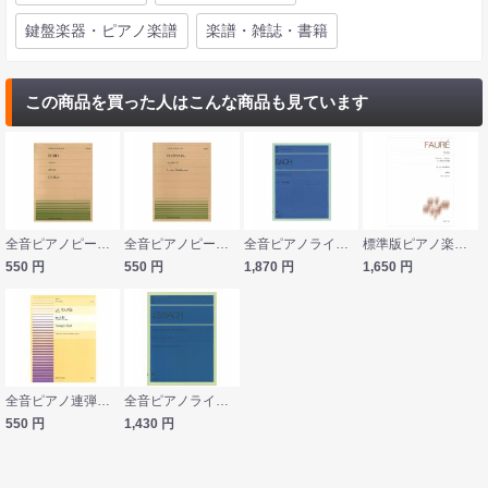
鍵盤楽器・ピアノ楽譜
楽譜・雑誌・書籍
この商品を買った人はこんな商品も見ています
全音ピアノピース PP-044 バッハ エコー 全音楽譜出版社
全音ピアノピース PP-185 ベートーヴェン エコセーズ 全音楽譜出版社
全音ピアノライブラリー バッハ：イギリス組曲 全音楽譜出版社
標準版ピアノ楽譜 フォーレ ドリー ピアノ連弾のための組曲 New Edition 解説付 音楽之友社
550
円
550
円
1,870
円
1,650
円
全音ピアノ連弾ピース ビゼー お人形 子守歌 こどもの遊びOp.22から3番 PDP‐042 全音楽譜出版社
全音ピアノライブラリー バッハ：小プレリュードと小フーガ 全音楽譜出版社
550
円
1,430
円