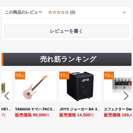
この商品のレビュー
☆☆☆☆☆
(0)
レビューを書く
売れ筋ランキング
10
11
12
位
位
位
ヤマハ YAMAHA THR10II 小型ギターアンプ
YAMAHA ヤマハ PACS+12 ASP Pacifica Standard Plus パシフィカスタンダードプラス エレキギター
JOYO ジョーヨー BA-30 VIBE CUBE BLK 30W 小型ベースアンプ Bluetooth+OTGオーディオI/F搭載
0
販売価格 99,000
販売価格 14,500
販売価格 169,4
円
円
円