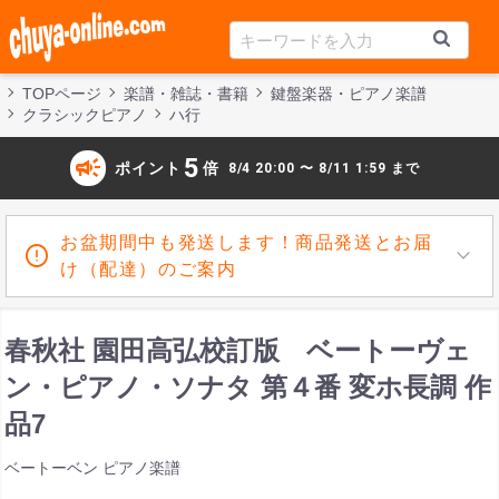
TOPページ
楽譜・雑誌・書籍
鍵盤楽器・ピアノ楽譜
クラシックピアノ
ハ行
campaign
5
ポイント
倍
8/4 20:00 〜 8/11 1:59 まで
お盆期間中も発送します！商品発送とお届
け（配達）のご案内
春秋社 園田高弘校訂版 ベートーヴェ
ン・ピアノ・ソナタ 第４番 変ホ長調 作
品7
ベートーベン ピアノ楽譜