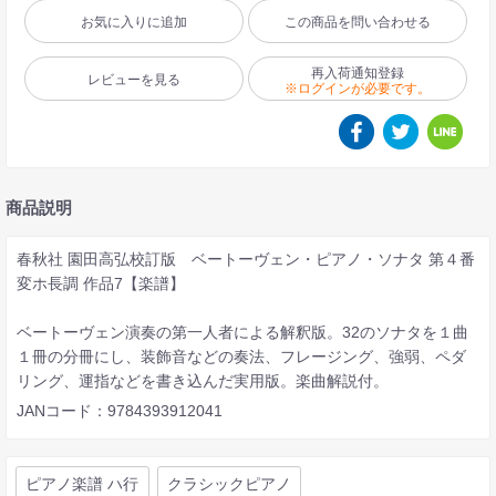
お気に入りに追加
この商品を問い合わせる
再入荷通知登録
レビューを見る
※ログインが必要です。
商品説明
春秋社 園田高弘校訂版 ベートーヴェン・ピアノ・ソナタ 第４番
変ホ長調 作品7【楽譜】
ベートーヴェン演奏の第一人者による解釈版。32のソナタを１曲
１冊の分冊にし、装飾音などの奏法、フレージング、強弱、ペダ
リング、運指などを書き込んだ実用版。楽曲解説付。
JANコード：9784393912041
ピアノ楽譜 ハ行
クラシックピアノ