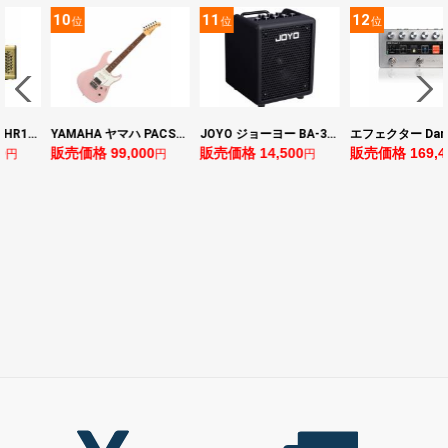
10
11
12
位
位
位
ヤマハ YAMAHA THR10II 小型ギターアンプ
YAMAHA ヤマハ PACS+12 ASP Pacifica Standard Plus パシフィカスタンダードプラス エレキギター
JOYO ジョーヨー BA-30 VIBE CUBE BLK 30W 小型ベースアンプ Bluetooth+OTGオーディオI/F搭載
0
販売価格 99,000
販売価格 14,500
販売価格 169,4
円
円
円