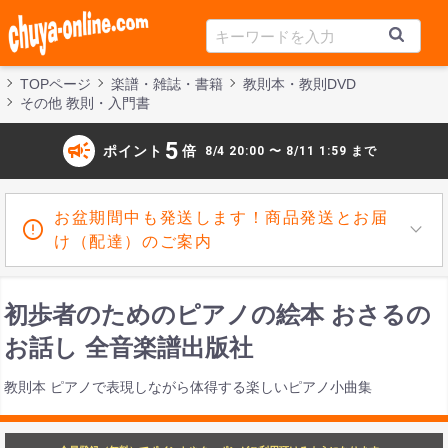
TOPページ
楽譜・雑誌・書籍
教則本・教則DVD
その他 教則・入門書
campaign
5
ポイント
倍
8/4 20:00 〜 8/11 1:59 まで
お盆期間中も発送します！商品発送とお届
け（配達）のご案内
初歩者のためのピアノの絵本 おさるの
お話し 全音楽譜出版社
教則本 ピアノで表現しながら体得する楽しいピアノ小曲集