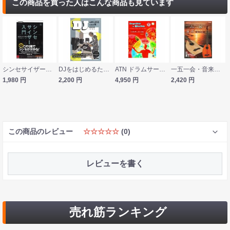
この商品を買った人はこんな商品も見ています
シンセサイザー入門Rev.2 リットーミュージック
DJをはじめるための本 2nd Edition リットーミュージック
ATN ドラムサークル・ファシリテーターズ・ガイド トゥギャザー・イン・リズム DVD付
一五一会・音来（ニライ）弾き方CDブック 超・入門編 ドレミ楽譜出版社
1,980
円
2,200
円
4,950
円
2,420
円
この商品のレビュー
☆☆☆☆☆
(0)
レビューを書く
売れ筋ランキング