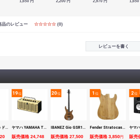
1,650
円
2,200
円
2,970
円
1,650
商品のレビュー
☆☆☆☆☆
(0)
レビューを書く
19
20
1
2
位
位
位
位
DIGITECH Drop ドロップ・リチューニング・エフェクト
ヤマハ YAMAHA THR5 コンパクトギターアンプ 小型アンプ
IBANEZ Gio GSR180-LBF エレキベース
Fender Stratocaster Cutting Board カッティングボード（まな板）
20
販売価格 24,748
販売価格 27,500
販売価格 3,850
販売価
円