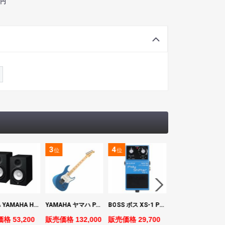
円
3
4
5
位
位
位
ヤマハ YAMAHA HS7 パワードスタジオモニタースピーカー×2本
YAMAHA ヤマハ PACS+12M SB Pacifica Standard Plus パシフィカスタンダードプラス エレキギター
BOSS ボス XS-1 Poly Shifter ギターエフェクター ピッチシフター
ヤマハ YAMAHA A3M TBS ARE エレク
格 53,200
販売価格 132,000
販売価格 29,700
販売価格 69,980