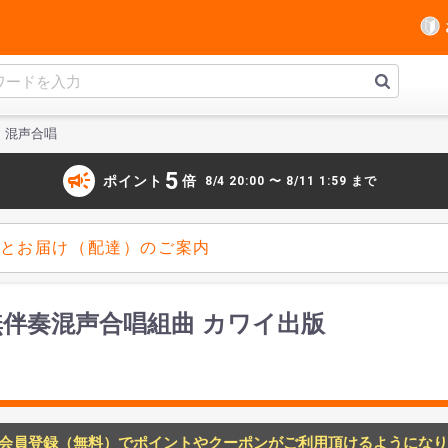
混声合唱
campaign
5
ポイント
倍
8/4 20:00 〜 8/11 1:59 まで
とお届け（配達）のご案内
無伴奏混声合唱組曲 カワイ出版
会員登録（無料）でポイントやクーポンがご利用頂けるようになり