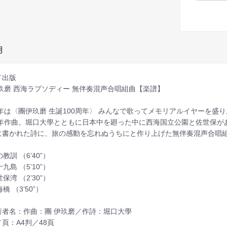
明
イ出版
伊玖磨 西海ラプソディー 無伴奏混声合唱組曲【楽譜】
24年は〈團伊玖磨 生誕100周年〉 みんなで歌ってメモリアルイヤーを盛
77年作曲。堀口大學とともに日本中を廻った中に西海国立公園と佐世保
に書かれた詩に、旅の感動を忘れぬうちにと作り上げた無伴奏混声合唱組
の教訓 （6’40”）
十九島 （5’10”）
世保湾 （2’30”）
海橋 （3’50”）
著者名：作曲：團 伊玖磨／作詩：堀口大學
頁：A4判／48頁