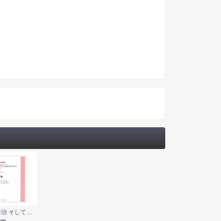
松崎泰治 そして私はうたうだろう 女声合唱とピアノのための カワイ出版