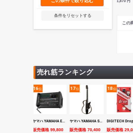
この条件で絞り込む
1,870
円
条件をリセットする
この
売れ筋ランキング
5
16
17
18
位
位
位
位
YAMAHA ヤマハ PACS+12 SWH Pacifica Standard Plus パシフィカスタンダードプラス エレキギター
ヤマハ YAMAHA EMX7 12ch パワードミキサー
ヤマハ YAMAHA SLG200S TBL サイレントギター
売価格 128,800
販売価格 99,800
販売価格 70,400
販売価格 29,0