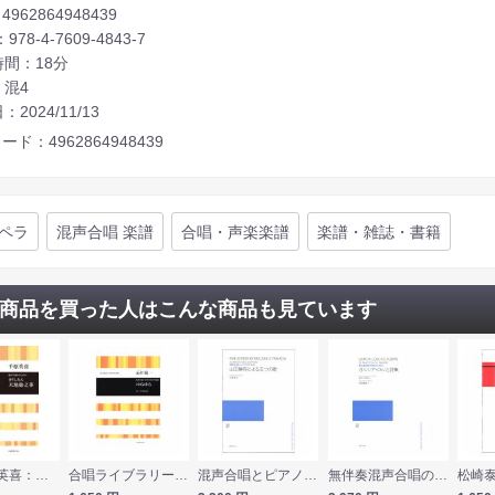
4962864948439
：978-4-7609-4843-7
間：18分
：混4
2024/11/13
ード：4962864948439
ペラ
混声合唱 楽譜
合唱・声楽楽譜
楽譜・雑誌・書籍
商品を買った人はこんな商品も見ています
全音 千原英喜：混声合唱のための きりしたん 天地始之事 合唱ライブラリー
合唱ライブラリー 面川倫一 無伴奏混声合唱のための組曲 ゆらゆら 全音楽譜出版社
混声合唱とピアノのための 山田耕筰による五つの歌 音楽之友社
無伴奏混声合唱のための ガルシア ロルカ詩集 音楽之友社