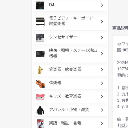
DJ
電子ピアノ・キーボード・
鍵盤楽器
商品説
シンセサイザー
カワ
團 
映像・照明・ステージ演出
機器
20
19
管楽器・吹奏楽器
興的
弦楽器
1. 霧
2. 九
キッズ・教育楽器
3. 佐
4. 西
アパレル・小物・雑貨
編・
楽譜・雑誌・書籍
判型／