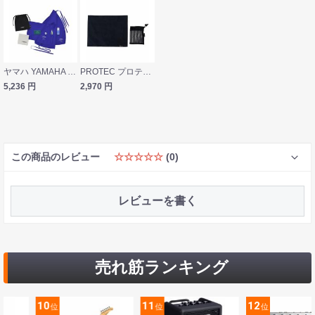
ヤマハ YAMAHA KOSSAX6 サックス用 管楽器 お手入れセット
PROTEC プロテック A108 Spit/Moisture Mat 管楽器用 吸水マット
5,236
円
2,970
円
この商品のレビュー
☆☆☆☆☆
(0)
レビューを書く
売れ筋ランキング
10
11
12
位
位
位