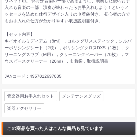
リネット用。 休符が音楽の一部であるように、演奏した後のお手
入れも音楽の一部！演奏が終わったらお手入れしよう！というメ
ッセージを込めた休符デザイン入りの巾着袋付き。 初心者の方で
もお手入れの仕方が分かりやすい取扱説明書付き。
【セット内容】
キイオイルミディアム（8ml），コルクグリススティック，シルバ
ーポリシングシート（2枚），ポリシングクロスDXS（1枚），ク
リーニングスワブ（M用），クリーニングペーパー（70枚），マ
ウスピースクリーナー（20ml），巾着袋，取扱説明書
JANコード：4957812697835
管楽器用お手入れセット
メンテナンスグッズ
楽器アクセサリー
この商品を買った人はこんな商品も見ています