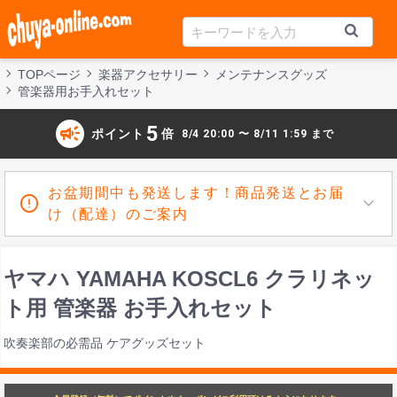
TOPページ
楽器アクセサリー
メンテナンスグッズ
管楽器用お手入れセット
campaign
5
ポイント
倍
8/4 20:00 〜 8/11 1:59 まで
お盆期間中も発送します！商品発送とお届
け（配達）のご案内
ヤマハ YAMAHA KOSCL6 クラリネッ
ト用 管楽器 お手入れセット
吹奏楽部の必需品 ケアグッズセット