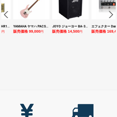
ヤマハ YAMAHA THR10II 小型ギターアンプ
YAMAHA ヤマハ PACS+12 ASP Pacifica Standard Plus パシフィカスタンダードプラス エレキギター
JOYO ジョーヨー BA-30 VIBE CUBE BLK 30W 小型ベースアンプ Bluetooth+OTGオーディオI/F搭載
0
販売価格 99,000
販売価格 14,500
販売価格 169,4
円
円
円