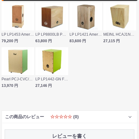
LP LP1453 Americana 3-Zone Box Kit ボックスキット カホン
LP LP8800LB Peruvian Ultra-Bass Cajon ベースカホン
LP LP1421 American Amborsia Maple Wire Cajon スネアカホン
MEINL HCAJ1NT HEADLINER SERIES カホン
79,200
円
63,800
円
83,600
円
27,115
円
Pearl PCJ-CVC/SC LG COLOR BOX CAJON カホン ソフトケース付き
LP LP1442-GN FESTIVO CAJON カホン
13,970
円
27,146
円
この商品のレビュー
☆☆☆☆☆
(0)
レビューを書く