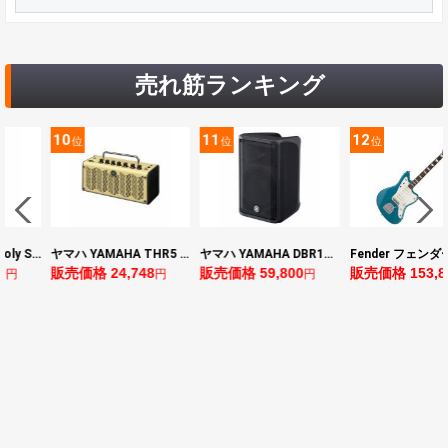
売れ筋ランキング
10
11
12
位
位
位
BOSS ボス XS-1 Poly Shifter ギターエフェクター ピッチシフター
ヤマハ YAMAHA THR5 コンパクトギターアンプ 小型アンプ
ヤマハ YAMAHA DBR10 パワードスピーカー
0
販売価格 24,748
販売価格 59,800
販売価格 153,8
円
円
円