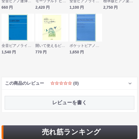
全音ピアノ連弾ピース モーツァルト アマデウスのバレエ［レ プティ リアン］PDP-085 全音楽譜出版社
モーツァルト ピアノ名曲集 ドレミ クラヴィア アルバム ドレミ楽譜出版社
全音ピアノライブラリー モーツァルト アイネ・クライネ・ナハトムジーク ト長調 全音楽譜出版社
標準版ピアノ楽譜 モーツァルト ピアノソナタ集1 New Edition 解説付 音楽之友社
660
円
2,420
円
1,100
円
2,750
円
全音ピアノライブラリー 三善晃 ピアノのためのプレリュード「シェーヌ」 全音楽譜出版社
開いて使えるピアノ連弾ピース No.31 わたしは鳥刺し オペラ「魔笛」より ヤマハミュージックメディア
ポケットピアノライブラリー メンデルスゾーン 無言歌集 全音楽譜出版社
1,540
円
770
円
1,650
円
この商品のレビュー
☆☆☆☆☆
(0)
レビューを書く
売れ筋ランキング