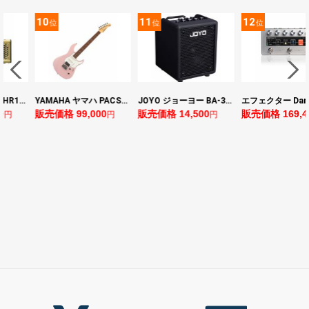
10
11
12
位
位
位
ヤマハ YAMAHA THR10II 小型ギターアンプ
YAMAHA ヤマハ PACS+12 ASP Pacifica Standard Plus パシフィカスタンダードプラス エレキギター
JOYO ジョーヨー BA-30 VIBE CUBE BLK 30W 小型ベースアンプ Bluetooth+OTGオーディオI/F搭載
0
販売価格 99,000
販売価格 14,500
販売価格 169,4
円
円
円