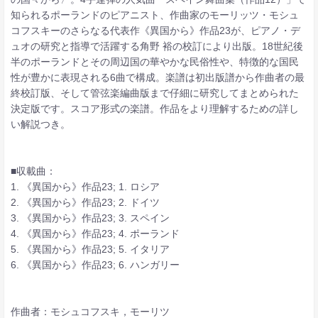
知られるポーランドのピアニスト、作曲家のモーリッツ・モシュ
コフスキーのさらなる代表作《異国から》作品23が、ピアノ・デ
ュオの研究と指導で活躍する角野 裕の校訂により出版。18世紀後
半のポーランドとその周辺国の華やかな民俗性や、特徴的な国民
性が豊かに表現される6曲で構成。楽譜は初出版譜から作曲者の最
終校訂版、そして管弦楽編曲版まで仔細に研究してまとめられた
決定版です。スコア形式の楽譜。作品をより理解するための詳し
い解説つき。
■収載曲：
1. 《異国から》作品23; 1. ロシア
2. 《異国から》作品23; 2. ドイツ
3. 《異国から》作品23; 3. スペイン
4. 《異国から》作品23; 4. ポーランド
5. 《異国から》作品23; 5. イタリア
6. 《異国から》作品23; 6. ハンガリー
作曲者：モシュコフスキ，モーリツ