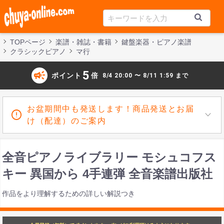
TOPページ
楽譜・雑誌・書籍
鍵盤楽器・ピアノ楽譜
クラシックピアノ
マ行
campaign
5
ポイント
倍
8/4 20:00 〜 8/11 1:59 まで
お盆期間中も発送します！商品発送とお届
け（配達）のご案内
全音ピアノライブラリー モシュコフス
キー 異国から 4手連弾 全音楽譜出版社
作品をより理解するための詳しい解説つき