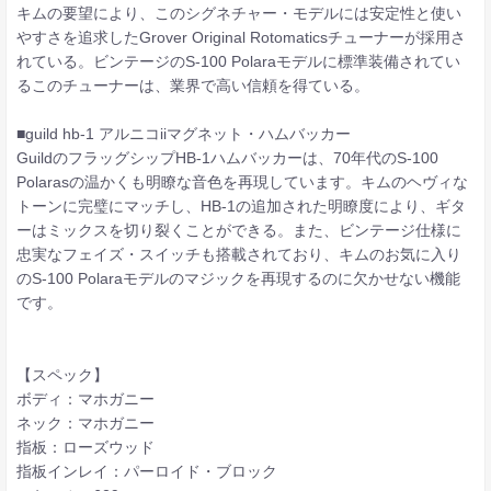
キムの要望により、このシグネチャー・モデルには安定性と使い
やすさを追求したGrover Original Rotomaticsチューナーが採用さ
れている。ビンテージのS-100 Polaraモデルに標準装備されてい
るこのチューナーは、業界で高い信頼を得ている。
■guild hb-1 アルニコiiマグネット・ハムバッカー
GuildのフラッグシップHB-1ハムバッカーは、70年代のS-100
Polarasの温かくも明瞭な音色を再現しています。キムのヘヴィな
トーンに完璧にマッチし、HB-1の追加された明瞭度により、ギタ
ーはミックスを切り裂くことができる。また、ビンテージ仕様に
忠実なフェイズ・スイッチも搭載されており、キムのお気に入り
のS-100 Polaraモデルのマジックを再現するのに欠かせない機能
です。
【スペック】
ボディ：マホガニー
ネック：マホガニー
指板：ローズウッド
指板インレイ：パーロイド・ブロック