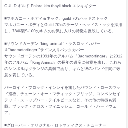
GUILD ギルド Polara kim thayil black エレキギター
■マホガニー・ボディ＆ネック、guild 70'sヘッドストック
マホガニー・ボディとGuild 70'sのラージ・ヘッドストックを採用
し、78年製S-100のキムのお気に入りの特徴を反映している。
■サウンドガーデン "king animal "トラスロッドカバー
＆"badmotorfinger "サイン入りバックカバー
サウンドガーデンの1991年のアルバム『Badmotorfinger』と2012
年のアルバム『King Animal』の長年の遺産に敬意を表し、これら
のシンボルはグランジの真髄であり、キムと彼のバンド仲間に敬
意を表している。
パーロイド・ブロック・インレイを施したバウンド・ローズウッ
ド指板、チューン・オー・マティック・ブリッジ、コンペンセイ
テッド・ストップバー・テイルピースなど、その他の特徴も満
載。ブラック・グロス・フィニッシュ、ゴールド・ハードウェ
ア。
■グローバー・オリジナル・ロトマティクス・チューナー