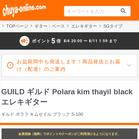
TOPページ
ギター・ベース
エレキギター
SGタイプ
campaign
5
ポイント
倍
8/4 20:00 〜 8/11 1:59 まで
お盆期間中も発送します！商品発送とお届
け（配達）のご案内
GUILD ギルド Polara kim thayil black
エレキギター
ギルド ポララ キムセイル ブラック S-100
会員登録（無料）でポイントやクーポンがご利用頂けるようになります。