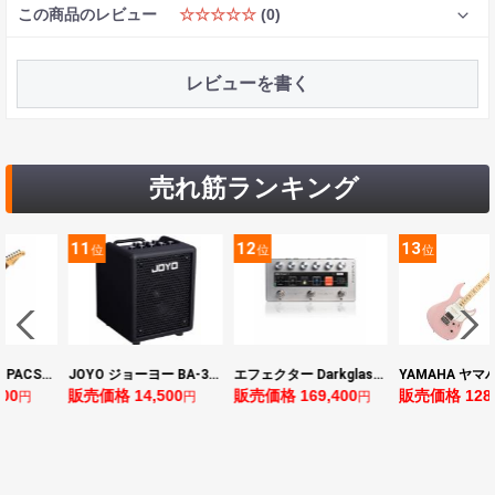
この商品のレビュー
☆☆☆☆☆
(0)
レビューを書く
売れ筋ランキング
11
12
13
位
位
位
YAMAHA ヤマハ PACS+12 ASP Pacifica Standard Plus パシフィカスタンダードプラス エレキギター
JOYO ジョーヨー BA-30 VIBE CUBE BLK 30W 小型ベースアンプ Bluetooth+OTGオーディオI/F搭載
エフェクター Darkglass Electronics Anagram ベースエフェクター プリアンプ ダークグラス アナグラム
0
販売価格 14,500
販売価格 169,400
販売価格 128,8
円
円
円