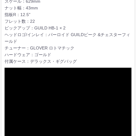
スケール：629mm
ナット幅：43mm
指板R：12.5"
フレット数：22
ピックアップ：GUILD HB-1 × 2
ヘッドロゴ/インレイ：パーロイド GUILDピーク &チェスターフィ
ールド
チューナー：GLOVER ロトマチック
ハードウェア：ゴールド
付属ケース：デラックス・ギグバッグ