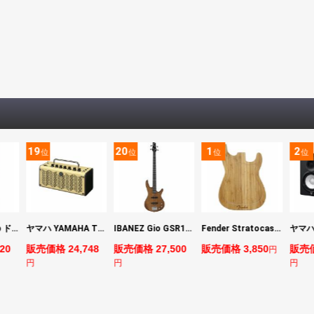
19
20
1
2
位
位
位
位
DIGITECH Drop ドロップ・リチューニング・エフェクト
ヤマハ YAMAHA THR5 コンパクトギターアンプ 小型アンプ
IBANEZ Gio GSR180-LBF エレキベース
Fender Stratocaster Cutting Board カッティングボード（まな板）
20
販売価格 24,748
販売価格 27,500
販売価格 3,850
販売価
円
円
円
円