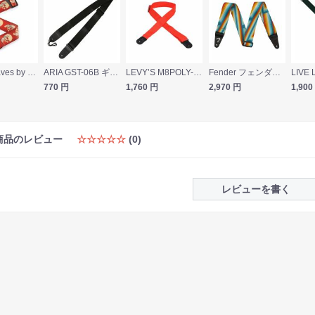
Planet Waves by D’Addario 50AL08 Live Life Skull ギターストラップ
ARIA GST-06B ギターストラップ
LEVY’S M8POLY-RED ギターストラップ
Fender フェンダー Retro Rainbow Strap ギターストラップ
770
円
1,760
円
2,970
円
1,900
商品のレビュー
☆☆☆☆☆
(0)
レビューを書く