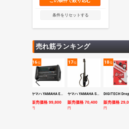
この条件で絞り込む
条件をリセットする
売れ筋ランキング
5
16
17
18
位
位
位
位
YAMAHA ヤマハ PACS+12 SWH Pacifica Standard Plus パシフィカスタンダードプラス エレキギター
ヤマハ YAMAHA EMX7 12ch パワードミキサー
ヤマハ YAMAHA SLG200S TBL サイレントギター
売価格 128,800
販売価格 99,800
販売価格 70,400
販売価格 29,0
円
円
円