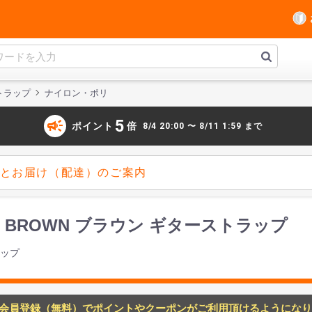
トラップ
ナイロン・ポリ
campaign
5
ポイント
倍
8/4 20:00 〜 8/11 1:59 まで
とお届け（配達）のご案内
-1815 BROWN ブラウン ギターストラップ
ラップ
会員登録（無料）でポイントやクーポンがご利用頂けるようになり