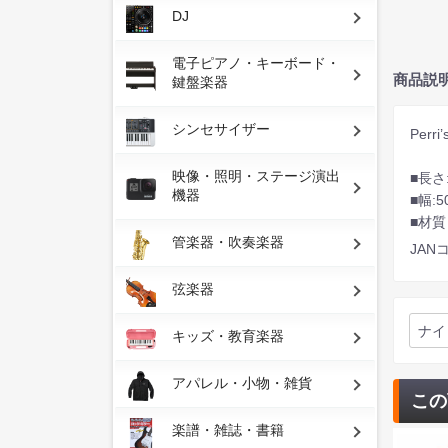
DJ
電子ピアノ・キーボード・
商品説
鍵盤楽器
シンセサイザー
Per
映像・照明・ステージ演出
■長さ:
機器
■幅:5
■材
管楽器・吹奏楽器
JANコ
弦楽器
ナイ
キッズ・教育楽器
アパレル・小物・雑貨
この
楽譜・雑誌・書籍