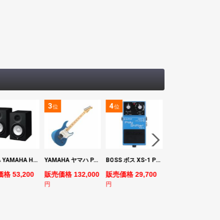
3
4
5
位
位
位
ヤマハ YAMAHA HS7 パワードスタジオモニタースピーカー×2本
YAMAHA ヤマハ PACS+12M SB Pacifica Standard Plus パシフィカスタンダードプラス エレキギター
BOSS ボス XS-1 Poly Shifter ギターエフェクター ピッチシフター
ヤマハ YAMAHA A3M TBS ARE エレク
格 53,200
販売価格 132,000
販売価格 29,700
販売価格 69,980
円
円
円