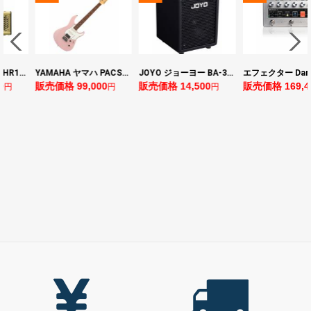
ヤマハ YAMAHA THR10II 小型ギターアンプ
YAMAHA ヤマハ PACS+12 ASP Pacifica Standard Plus パシフィカスタンダードプラス エレキギター
JOYO ジョーヨー BA-30 VIBE CUBE BLK 30W 小型ベースアンプ Bluetooth+OTGオーディオI/F搭載
0
販売価格 99,000
販売価格 14,500
販売価格 169,4
円
円
円