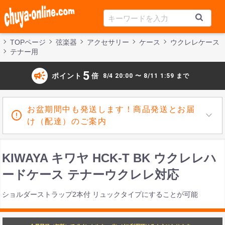
TOPページ
弦楽器
アクセサリー
ケース
ウクレレケース
テナー用
campaign
5
ポイント
倍
8/4 20:00 〜 8/11 1:59 まで
お盆期間中も発送します！商品発送とお届
け（配達）のご案内
KIWAYA キワヤ HCK-T BK ウクレレハ
ードケース テナーウクレレ対応
ショルダーストラップ2本付 リュックタイプにすることが可能