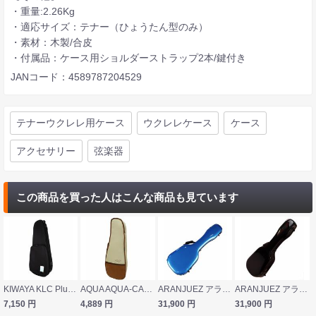
・重量:2.26Kg
・適応サイズ：テナー（ひょうたん型のみ）
・素材：木製/合皮
・付属品：ケース用ショルダーストラップ2本/鍵付き
JANコード：4589787204529
テナーウクレレ用ケース
ウクレレケース
ケース
アクセサリー
弦楽器
この商品を買った人はこんな商品も見ています
KIWAYA KLC Plus Tenor Black KLC-TenPlus/BK ウクレレライトケース テナー用ウクレレケース テナーウクレレ
AQUA AQUA-CASE UT TEN ウクレレケース
ARANJUEZ アランフェス CAUK-16T ライトブルー ウクレレケース スタンダード テナー用 グラスファイバー製
ARANJUEZ アランフェス CAUK-16T メタリックブラック ウクレレケース スタンダード テナー用 グラスファイバー製
7,150
円
4,889
円
31,900
円
31,900
円