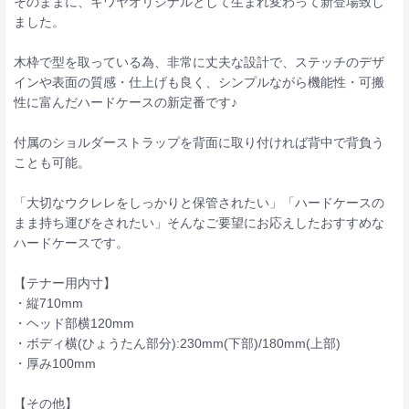
そのままに、キワヤオリジナルとして生まれ変わって新登場致し
ました。
木枠で型を取っている為、非常に丈夫な設計で、ステッチのデザ
インや表面の質感・仕上げも良く、シンプルながら機能性・可搬
性に富んだハードケースの新定番です♪
付属のショルダーストラップを背面に取り付ければ背中で背負う
ことも可能。
「大切なウクレレをしっかりと保管されたい」「ハードケースの
まま持ち運びをされたい」そんなご要望にお応えしたおすすめな
ハードケースです。
【テナー用内寸】
・縦710mm
・ヘッド部横120mm
・ボディ横(ひょうたん部分):230mm(下部)/180mm(上部)
・厚み100mm
【その他】