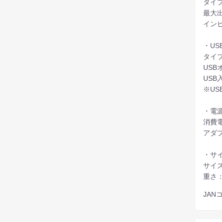
タイ
最大出
イン
・U
タイプ
USBオ
USB入
※US
・電
消費電
アダプ
・サイ
サイズ：
重さ：1
JANコ