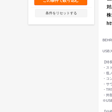
この条件で絞り込む
条件をリセットする
BEH
US
【特
・ス
・低
・コ
・サ
・TR
・外
※US
【仕