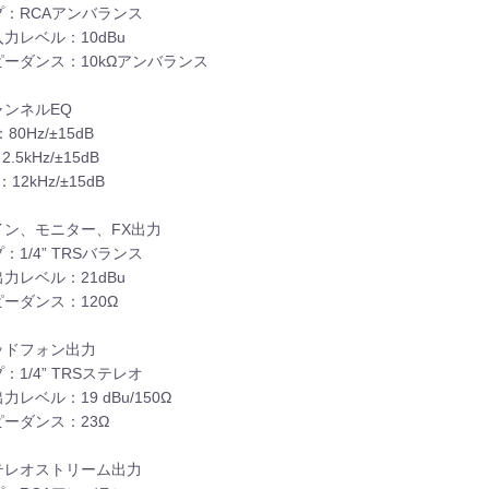
プ：RCAアンバランス
力レベル：10dBu
ピーダンス：10kΩアンバランス
ャンネルEQ
80Hz/±15dB
2.5kHz/±15dB
：12kHz/±15dB
イン、モニター、FX出力
：1/4” TRSバランス
力レベル：21dBu
ーダンス：120Ω
ッドフォン出力
：1/4” TRSステレオ
力レベル：19 dBu/150Ω
ーダンス：23Ω
テレオストリーム出力