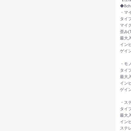
◆8c
・マ
タイプ
マイクE
歪み(T
最大入
インピ
ゲイン
・モ
タイプ
最大入
インピ
ゲイン
・ス
タイプ
最大入
インピ
ステ