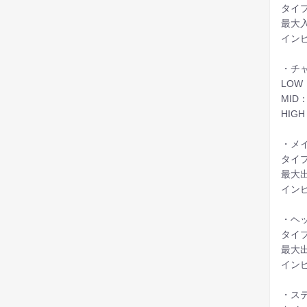
タイ
最大入
イン
・チ
LOW：
MID：
HIGH
・メ
タイプ
最大出
インピ
・ヘ
タイプ
最大出
インピ
・ス