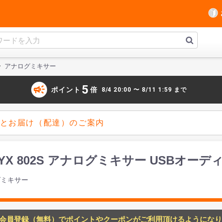
アナログミキサー
campaign
5
ポイント
倍
8/4 20:00 〜 8/11 1:59 まで
とお届け（配達）のご案内
ENYX 802S アナログミキサー USB
グミキサー
会員登録（無料）でポイントやクーポンがご利用頂けるようになり