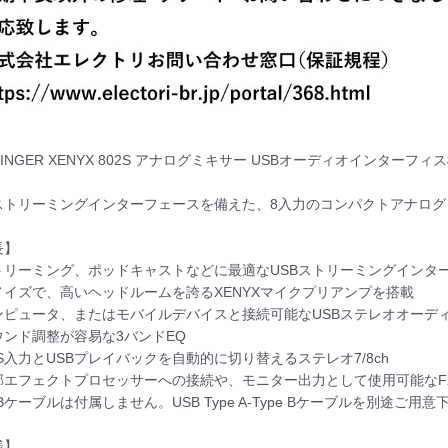
RINGER XENYX 802S アナログミキサー USBオーディオインターフ
Bストリーミングインターフェースを備えた、8入力のコンパクトアナロ
長】
トリーミング、ポッドキャストなどに最適なUSBストリーミングインタ
ノイズで、高いヘッドルームを誇るXENYXマイクプリアンプを搭載
ンピュータ、またはモバイルデバイスと接続可能なUSBステレオオーデ
ウンド調整が容易な3バンドEQ
S入力とUSBプレイバックを自動的に切り替えるステレオ7/8ch
部エフェクトプロセッサーへの接続や、モニター出力として使用可能なF
Bケーブルは付属しません。USB Type A-Type Bケーブルを別途ご用意
様】