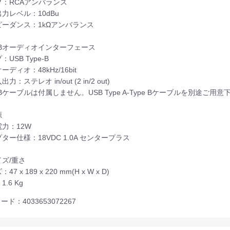
プ：RCAアンバランス
力レベル：10dBu
ピーダンス：1kΩアンバランス
SBオーディオインターフェース
：USB Type-B
ーディオ：48kHz/16bit
出力：ステレオ in/out (2 in/2 out)
Bケーブルは付属しません。USB Type A-Type Bケーブルを別途ご用意
源
力：12W
ター仕様：18VDC 1.0A センタープラス
ズ/重さ
47 x 189 x 220 mm(H x W x D)
.6 Kg
ード：4033653072267