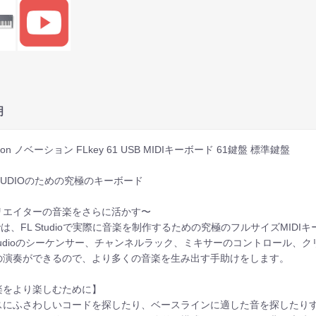
明
tion ノベーション FLkey 61 USB MIDIキーボード 61鍵盤 標準鍵盤
STUDIOのための究極のキーボード
リエイターの音楽をさらに活かす〜
eyは、FL Studioで実際に音楽を制作するための究極のフルサイズMID
 Studioのシーケンサー、チャンネルラック、ミキサーのコントロール
の演奏ができるので、より多くの音楽を生み出す手助けをします。
楽をより楽しむために】
スにふさわしいコードを探したり、ベースラインに適した音を探したりする