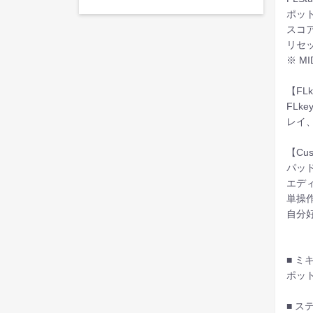
ポッ
スコ
リセ
※ M
【FLk
FL
レイ、
【Cus
パッ
エディ
単操
自分
■ 
ポッ
■ 