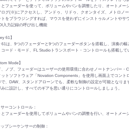
トとフェーダーを使って、ボリュームやパンを調整したり、オートメー
アログ(※)にアクセスし、アンドゥ、リドゥ、クオンタイズ、メトロノームを
ットをブラウジングすれば、マウスを使わずにインストゥルメントやサ
IDI入力記録の呼び出し機能
ey 61】
key 61は、9つのフェーダーと9つのフェーダーボタンを搭載し、演奏
コード・モード、FL Studioトランスポート・コントロールも搭載し
tom Mode】
ド、ノブ、フェーダーはユーザーの使用環境に合わせノートナンバー・C
ットソフトウェア「Novation Components」を使用し画面上で
作で、DAW、スタンドアローンでも、柔軟な制御の設定が可能となりま
好みに設計し、すべてのギアを思い通りにコントロールしましょう。
ミキサーコントロール：
トとフェーダーを使用してボリュームやパンの調整を行い、オートメー
ステップシーケンサーの制御：