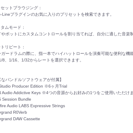
プリセットブラウジング：
ge-Lineプラグインのお気に入りのプリセットを検索できます。
スタムモード：
ドやポットにカスタムコントロールを割り当てれば、自分に適した音楽
ートリピート：
ンガードラムの際に、指一本でハイハットロールを演奏可能な便利な機
、1/8、1/16、1/32からレートを選択できます。
富なバンドルソフトウェアが付属】
tudio Producer Edition ※6ヶ月Trial
N Audio Addictive Keys ※4つの音源からお好みの1つをご使用いただ
Session Bundle
fire Audio LABS Expressive Strings
vgrand R0Verb
grand DAW Cassette