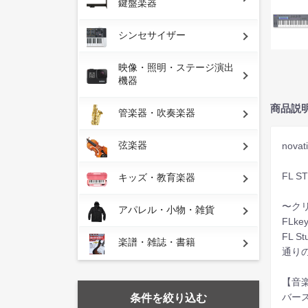
鍵盤楽器
シンセサイザー
映像・照明・ステージ演出
機器
商品説
管楽器・吹奏楽器
弦楽器
nova
FL 
キッズ・教育楽器
〜ク
アパレル・小物・雑貨
FLk
FL
楽譜・雑誌・書籍
通り
【音
バー
条件を絞り込む