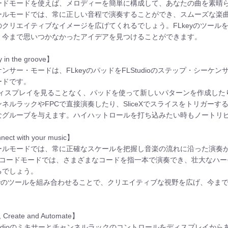
ードモードを使えば、メロディーを簡単に構成して、あなたの曲を素晴
ールモードでは、常に正しい音程で演奏することができ、スムーズな楽
のクリエイティブなイメージを広げてくれるでしょう。FLkeyのツール
、今まで思いつかなかったアイデアを見つけることができます。
 in the groove】
ケンサー・モードは、FLkeyのパッドをFLStudioのステップ・シー
ードです。
ディスプレイを見ることなく、パッドを使って新しいパターンを作成した
ンネルラックやFPCで直接演奏したり、SliceXでスライスをトリガー
なグルーブを与えます。ハイハットロールを打ち込みたい時もノートリ
ect with your music】
ールモードでは、常に正確なスケールを把握し音楽の流れに沿った演奏
のコードモードでは、さまざまなコードを指一本で演奏でき、壮大なハ
るでしょう。
keyのツールを組み合わせることで、クリエイティブな視野を広げ、今ま
 Create and Automate】
Studioのミキサーとチャンネルラックのコントロールをディスプレイから