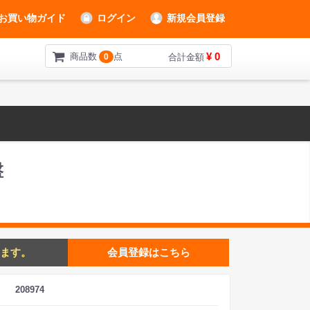
お買い物ガイド
ログイン
新規会員登録
¥ 0
商品数
点
0
合計金額
盤
ます。
会員登録はこちら
208974