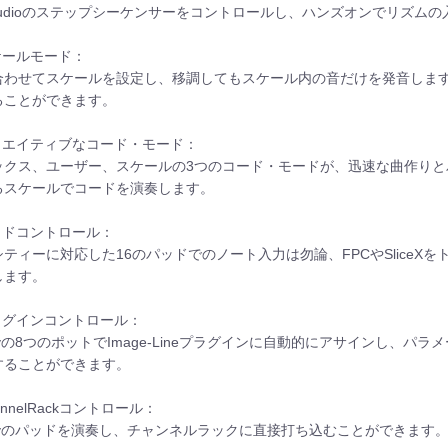
 Studioのステップシーケンサーをコントロールし、ハンズオンでリズム
ケールモード：
合わせてスケールを設定し、移調してもスケール内の音だけを発音しま
ることができます。
クリエイティブなコード・モード：
ックス、ユーザー、スケールの3つのコード・モードが、迅速な曲作り
るスケールでコードを演奏します。
パッドコントロール：
シティーに対応した16のパッドでのノート入力は勿論、FPCやSlice
します。
プラグインコントロール：
eyの8つのポットでImage-Lineプラグインに自動的にアサインし、
することができます。
hannelRackコントロール：
keyのパッドを演奏し、チャンネルラックに直接打ち込むことができます