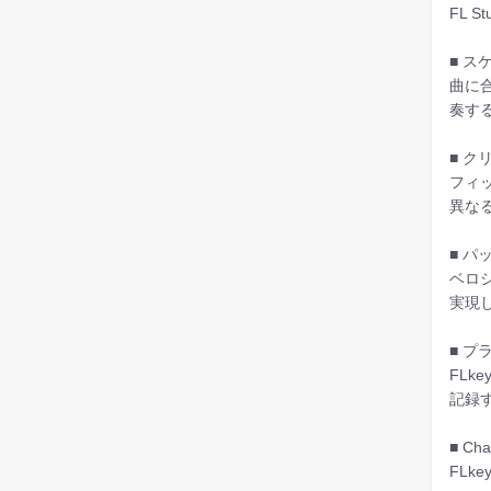
FL
■ ス
曲に
奏す
■ 
フィ
異な
■ 
ベロ
実現
■ 
FLk
記録
■ C
FL