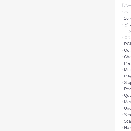
【ハ
・ベ
・16 x
・ピ
・コ
・コ
・RG
・Oct
・Cha
・Pre
・Mixe
・Pla
・St
・Re
・Qua
・Me
・Und
・Sco
・Sc
・Not