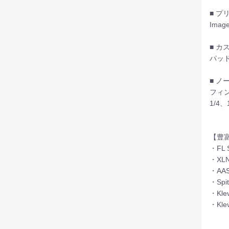
■ 
Ima
■ カ
パッ
■ ノ
フィ
1/4
【豊
・FL S
・XL
・AAS 
・Spit
・Kle
・Klev