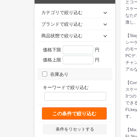
とコ
スケ
カテゴリで絞り込む
なた
激し
ブランドで絞り込む
【Stay
商品状態で絞り込む
シー
のモ
価格下限
円
PC
価格上限
円
チャ
アル
在庫あり
【Conn
キーワードで絞り込む
スケ
3つ
でき
FL
この条件で絞り込む
す。
条件をリセットする
【Mix,
FL