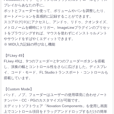
プレイからあなたの手に。
ポットとフェーダーを使って、ボリュームやパンを調整したり、
オートメーションを直感的に記録することができます。
スコアログ(※)にアクセスし、アンドゥ、リドゥ、クオンタイズ、
メトロノームを瞬時にトリガー。ImageLineプラグインのプリセッ
トをブラウジングすれば、マウスを使わずにインストゥルメント
やサウンドをすばやくエディットできます。
※ MIDI入力記録の呼び出し機能
【FLkey 49】
FLkey 49は、9つのフェーダーと9つのフェーダーボタンを搭載
し、演奏の幅とコントロール性をさらに広げました。ディスプレ
イ、コード・モード、FL Studioトランスポート・コントロールも
搭載しています。
【Custom Mode】
パッド、ノブ、フェーダーはユーザーの使用環境に合わせノート
ナンバー・CC・PGのカスタマイズが可能です。
エディットソフトウェア「Novation Components」を使用し画面
上でコントロール項目をドラッグアンドドロップするだけの簡単