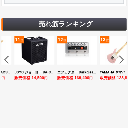
売れ筋ランキング
11
12
13
位
位
位
YAMAHA ヤマハ PACS+12 ASP Pacifica Standard Plus パシフィカスタンダードプラス エレキギター
JOYO ジョーヨー BA-30 VIBE CUBE BLK 30W 小型ベースアンプ Bluetooth+OTGオーディオI/F搭載
エフェクター Darkglass Electronics Anagram ベースエフェクター プリアンプ ダークグラス アナグラム
0
販売価格 14,500
販売価格 169,400
販売価格 128,8
円
円
円