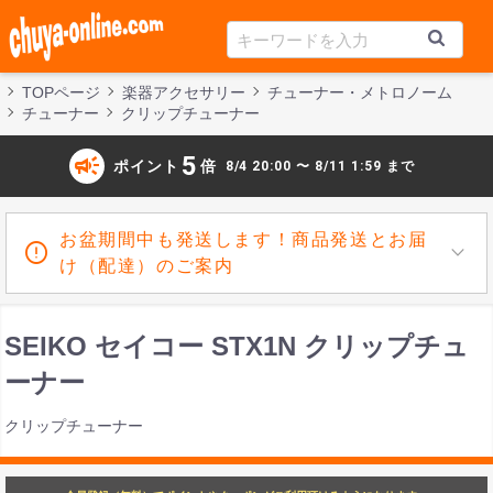
TOPページ
楽器アクセサリー
チューナー・メトロノーム
チューナー
クリップチューナー
campaign
5
ポイント
倍
8/4 20:00 〜 8/11 1:59 まで
お盆期間中も発送します！商品発送とお届
け（配達）のご案内
SEIKO セイコー STX1N クリップチュ
ーナー
クリップチューナー