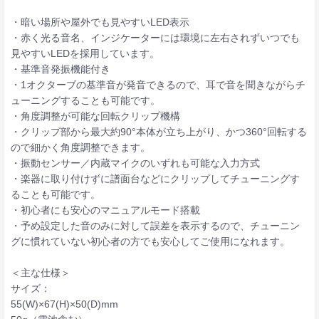
・暗い場所や屋外でも見やすいLED表示
・赤く光る音名、インジケーターには環境に左右されずいつでも
見やすいLEDを採用しています。
・基準音発振機能付き
・1オクターブの基準音が発音できるので、耳で音を聞きながらチ
ューニングすることも可能です。
・角度調整が可能な回転クリップ機構
・クリップ部から最大約90°本体が立ち上がり、かつ360°回転する
ので細かく角度調整できます。
・振動センサー／内蔵マイクのいずれも可能な入力方式
・楽器に取り付けずに譜面台などにクリップしてチューニングす
ることも可能です。
・初心者にも安心のマニュアルモード搭載
・予め設定した音のみに対して誤差を表示するので、チューニン
グに慣れていない初心者の方でも安心してご使用になれます。
＜主な仕様＞
サイズ：
55(W)×67(H)×50(D)mm