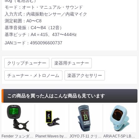
50g（電池含む）
モード：オート・マニュアル・サウンド
入力方式：内蔵振動センサー／内蔵マイク
測定範囲：A0〜C8
基準音発振：C4〜B4（12音）
基準ピッチ：A4＝415、437〜444Hz
JANコード：4950096600737
クリップチューナー
楽器用チューナー
チューナー・メトロノーム
楽器アクセサリー
この商品を買った人はこんな商品も見ています
Fender フェンダー FT-1 Pro Clip-On Tuner クリップチューナー
Planet Waves by D’Addario PW-CT-17YW Chromatic Headstock Tuner クリップチューナー
JOYO JT-11 クリップ型チューナー
ARIA ACT-SP LBL Tuner クリップチューナー