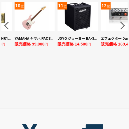
10
11
12
位
位
位
ヤマハ YAMAHA THR10II 小型ギターアンプ
YAMAHA ヤマハ PACS+12 ASP Pacifica Standard Plus パシフィカスタンダードプラス エレキギター
JOYO ジョーヨー BA-30 VIBE CUBE BLK 30W 小型ベースアンプ Bluetooth+OTGオーディオI/F搭載
0
販売価格 99,000
販売価格 14,500
販売価格 169,4
円
円
円