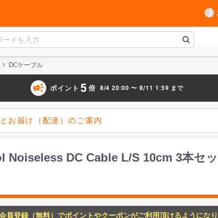
DCケーブル
campaign
5
ポイント
倍
8/4 20:00 〜 8/11 1:59 まで
とお届け（配達）のご案内
Noiseless DC Cable L/S 10cm 3
会員登録（無料）でポイントやクーポンがご利用頂けるようになり