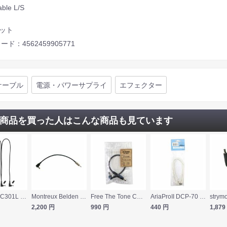
ble L/S
セット
ード：4562459905771
ケーブル
電源・パワーサプライ
エフェクター
商品を買った人はこんな商品も見ています
IBANEZ DC301L 電源分配ケーブル DCケーブル
Montreux Belden DC-MP35 No.2989 DCケーブル
Free The Tone CP-416DC 20cm S/L INSTRUMENT DC CABLE
AriaProII DCP-70 DC Cable 70cm 白 DCケーブル
2,200
円
990
円
440
円
1,879