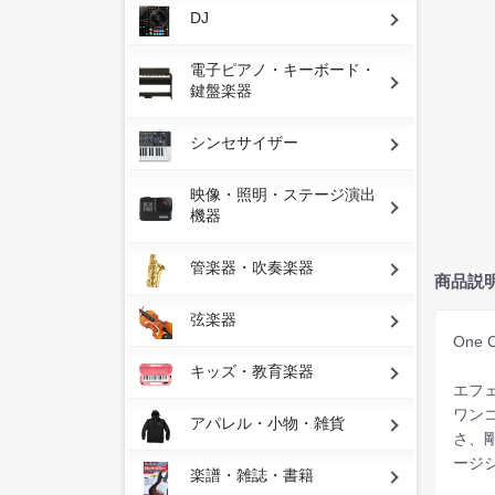
DJ
電子ピアノ・キーボード・
鍵盤楽器
シンセサイザー
映像・照明・ステージ演出
機器
管楽器・吹奏楽器
商品説
弦楽器
One 
キッズ・教育楽器
エフ
ワン
アパレル・小物・雑貨
さ、
ージ
楽譜・雑誌・書籍