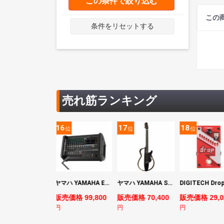
この条件で絞り込む
この
条件をリセットする
売れ筋ランキング
5
16
17
18
位
位
位
位
YAMAHA ヤマハ PACS+12 SWH Pacifica Standard Plus パシフィカスタンダードプラス エレキギター
ヤマハ YAMAHA EMX7 12ch パワードミキサー
ヤマハ YAMAHA SLG200S TBL サイレントギター
売価格 128,800
販売価格 99,800
販売価格 70,400
販売価格 29,0
円
円
円