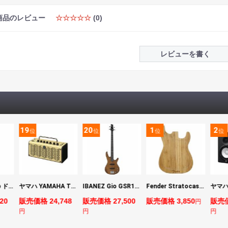
商品のレビュー
☆☆☆☆☆
(0)
レビューを書く
19
20
1
2
位
位
位
位
DIGITECH Drop ドロップ・リチューニング・エフェクト
ヤマハ YAMAHA THR5 コンパクトギターアンプ 小型アンプ
IBANEZ Gio GSR180-LBF エレキベース
Fender Stratocaster Cutting Board カッティングボード（まな板）
20
販売価格 24,748
販売価格 27,500
販売価格 3,850
販売価
円
円
円
円