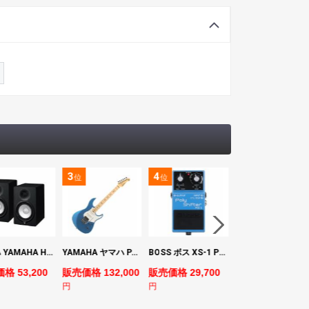
3
4
5
位
位
位
ヤマハ YAMAHA HS7 パワードスタジオモニタースピーカー×2本
YAMAHA ヤマハ PACS+12M SB Pacifica Standard Plus パシフィカスタンダードプラス エレキギター
BOSS ボス XS-1 Poly Shifter ギターエフェクター ピッチシフター
ヤマハ YAMAHA A3M TBS ARE エレク
格 53,200
販売価格 132,000
販売価格 29,700
販売価格 69,980
円
円
円