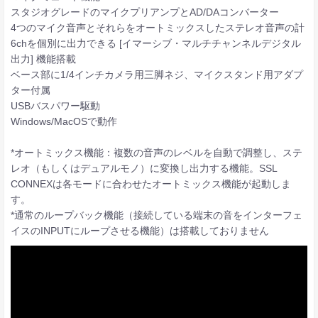
スタジオグレードのマイクプリアンプとAD/DAコンバーター
4つのマイク音声とそれらをオートミックスしたステレオ音声の計
6chを個別に出力できる [イマーシブ・マルチチャンネルデジタル
出力] 機能搭載
ベース部に1/4インチカメラ用三脚ネジ、マイクスタンド用アダプ
ター付属
USBバスパワー駆動
Windows/MacOSで動作
*オートミックス機能：複数の音声のレベルを自動で調整し、ステ
レオ（もしくはデュアルモノ）に変換し出力する機能。SSL
CONNEXは各モードに合わせたオートミックス機能が起動しま
す。
*通常のループバック機能（接続している端末の音をインターフェ
イスのINPUTにループさせる機能）は搭載しておりません