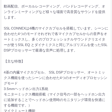
動画配信、ボーカルレコーディング、バンドレコーディング、オ
ンラインミーティングなど様々な場面で高音質なサウンドを提供
します。
SSL CONNEXは4機のマイクカプセルを搭載しています。シーンに
合わせた4つのモードそれぞれで各マイクカプセルからの音声をオ
ートミックスし、多くのプロフェッショナルサウンドクリエイタ
ーが使うSSL EQ とダイナミクスと同じアルゴリズムを使ったSSL
DSPプロセッサーで最適な音声に処理します。
【主な特徴】
4基の内臓マイクカプセル、 SSL DSPプロセッサー、オートミッ
クス機能を使ったシーンに合わせた4つのオーディオプロセッシン
グモード
3.5mmヘッドホン出力1系統
モニターミックス機能搭載（マイク信号の一部をヘッドホン出力
に追加することでヘッドホン使用時のモニタリング環境を快適に
する機能です。）
マイクミュート機能