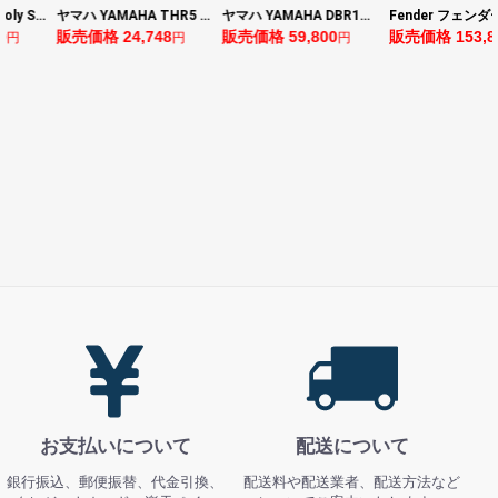
ヤマハ YAMAHA THR5 コンパクトギターアンプ 小型アンプ
ヤマハ YAMAHA DBR10 パワードスピーカー
Fender フェンダー Made in Japan Traditional Late 60s Jazzmaster RW Ocean Turquoise Metallic エレキギター
8
販売価格 59,800
販売価格 153,896
販売価格 24,64
円
円
円
お支払いについて
配送について
銀行振込、郵便振替、代金引換、
配送料や配送業者、配送方法など