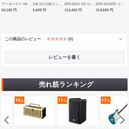
アーカーゲー AKG PZM11 LL WR プレッシャー・ゾーン・マイクロフォン
iSK X2 USBコンデンサーマイク アームスタンド＆ポップフィルター＆ヘッドホン付きセット
DPA 6061-OC-U-F03 d:screet ミニチュア・マイクロホン
DPA 4018ER コンデンサーマイクロフォン
50,160
円
8,699
円
114,400
円
314,600
円
この商品のレビュー
☆☆☆☆☆
(0)
レビューを書く
売れ筋ランキング
11
12
13
位
位
位