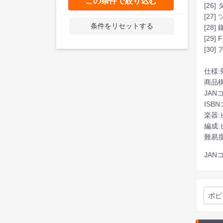
この条件で絞り込む
[26
[27]
条件をリセットする
[28]
[29] 
[30]
仕様:
商品構
JANコ
ISBN
楽器:
編成
難易度
JANコ
ポピ