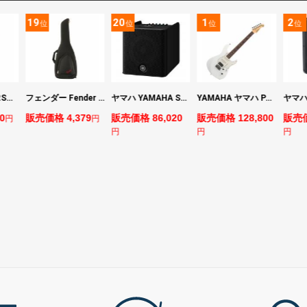
19
20
1
2
位
位
位
位
マーシャル MARSHALL MS2 Mighty Mini 小型ギターアンプ
フェンダー Fender FE610 Electric Guitar Gig Bag Black エレキギター用ギグバッグ
ヤマハ YAMAHA STAGEPAS 200 バッテリー非搭載モデル ポータブルPAシステム
YAMAHA ヤマハ PACS+12 SWH Pacifica Standard Plus パシフィカスタンダードプラス エレキギター
0
販売価格 4,379
販売価格 86,020
販売価格 128,800
販売価
円
円
円
円
円