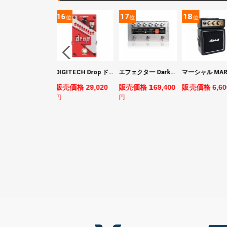
5
16
17
18
位
位
位
位
ヤマハ YAMAHA PACIFICA311H RM パシフィカ エレキギター
DIGITECH Drop ドロップ・リチューニング・エフェクト
エフェクター Darkglass Electronics Anagram ベースエフェクター プリアンプ ダークグラス アナグラム
売価格 44,880
販売価格 29,020
販売価格 169,400
販売価格 6,60
円
円