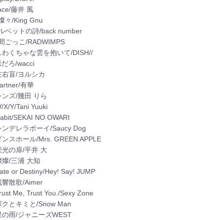
grace/藤井 風
雨燦々/King Gnu
ベルベットの詩/back number
 人間ごっこ/RADWIMPS
] しわくちゃな雲を抱いて/DISH//
 恋だろ/wacci
] 左右盲/ヨルシカ
Partner/有華
] レンズ/幾田 りら
W/X/Y/Tani Yuuki
Habit/SEKAI NO OWARI
 シンデレラボーイ/Saucy Dog
 ダンスホール/Mrs. GREEN APPLE
] 栄光の扉/平井 大
 燦燦/三浦 大知
Fate or Destiny/Hey! Say! JUMP
 残響散歌/Aimer
Trust Me, Trust You./Sexy Zone
 ボクとキミと/Snow Man
] 星の雨/ジャニーズWEST