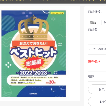
商品番号：
新品
商品名
メーカー
希望
販売価格
在庫
お気
レ