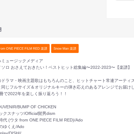
明
rom ONE PIECE FILM RED 楽譜
Snow Man 楽譜
ハミュージックメディア
ソロ おさえておきたい！ベストヒット総集編〜2022-2023〜【楽譜】
のドラマ・映画主題歌はもちろんのこと、ヒットチャート常連アーティ
と同じフルサイズ＆オリジナルキーの弾き応えのあるアレンジでお届け
冊で2022年を楽しく振り返ろう！！
SOUVENIR/BUMP OF CHICKEN
ミックスナッツ/Official髭男dism
新時代 (ウタ from ONE PIECE FILM RED)/Ado
風のゆくえ/Ado
eplay/DISH//