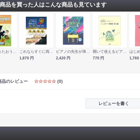
商品を買った人はこんな商品も見ています
ピアノでうたおう はっぴぃレッスン1 全音楽譜出版社
これならすぐに両手で弾ける！ ほんとにはじめてのピアノ 最初に弾きたい名曲編 ケイエムピー
ピアノの先生が弾きたい・聴かせたいこどものうたアレンジ集 中〜上級ピアノ・ソロ シンコーミュージック
開いて使えるピアノ連弾ピース No.21 ハンガリー舞曲 第5番 ヤマハミュージックメディア
1,870
円
2,420
円
770
円
1,760
商品のレビュー
☆☆☆☆☆
(0)
レビューを書く