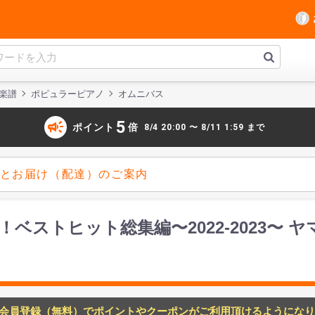
楽譜
ポピュラーピアノ
オムニバス
campaign
5
ポイント
倍
8/4 20:00 〜 8/11 1:59 まで
とお届け（配達）のご案内
ベストヒット総集編〜2022-2023〜
会員登録（無料）でポイントやクーポンがご利用頂けるようになり