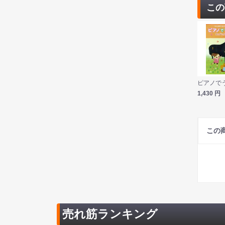
この
1,430
円
この
売れ筋ランキング