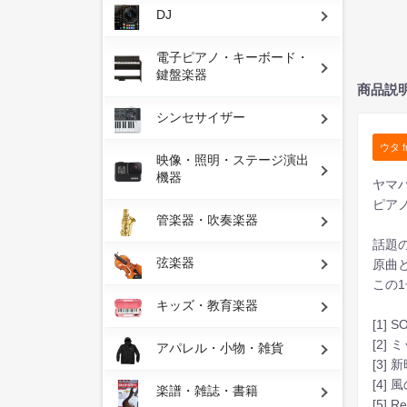
DJ
電子ピアノ・キーボード・
鍵盤楽器
商品説
シンセサイザー
ウタ f
映像・照明・ステージ演出
機器
ヤマ
ピアノ
管楽器・吹奏楽器
話題
弦楽器
原曲
この1
キッズ・教育楽器
[1] 
[2] 
アパレル・小物・雑貨
[3] 
[4] 
楽譜・雑誌・書籍
[5] R