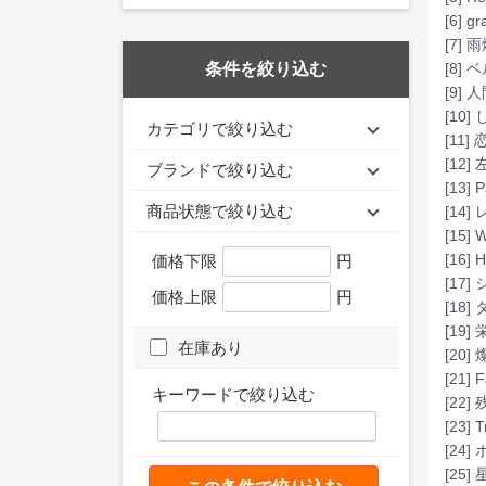
[6] 
[7] 
[8] 
条件を絞り込む
[9]
[10
カテゴリで絞り込む
[11]
[12
ブランドで絞り込む
[13] 
商品状態で絞り込む
[14
[15] 
[16] 
価格下限
円
[17]
価格上限
円
[18]
[19
在庫あり
[20]
[21] 
キーワードで絞り込む
[22]
[23] 
[24]
[25