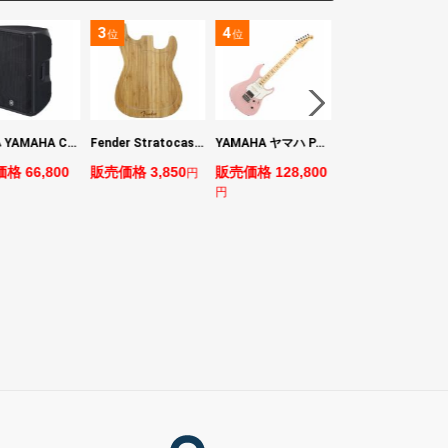
3
4
5
位
位
位
ヤマハ YAMAHA CBR15 ラウドスピーカー
Fender Stratocaster Cutting Board カッティングボード（まな板）
YAMAHA ヤマハ PACS+12M ASP Pacifica Standard Plus パシフィカスタンダードプラス エレキギター
BOSS VE-1 Vocal Echo
格 66,800
販売価格 3,850
販売価格 128,800
販売価格 24,200
円
円
円