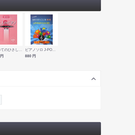
はじめてのひさしぶりの 大人のピアノ Jポップバラード編 改訂版 ケイエムピー
ピアノソロ J-POP ARTIST CLUB 第5集 J-アイドルスペシャル 2012 Part2 ミュージックランド
円
880
円