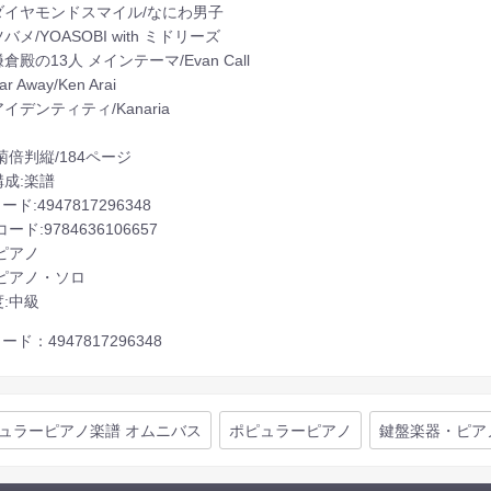
] ダイヤモンドスマイル/なにわ男子
 ツバメ/YOASOBI with ミドリーズ
 鎌倉殿の13人 メインテーマ/Evan Call
Far Away/Ken Arai
 アイデンティティ/Kanaria
菊倍判縦/184ページ
成:楽譜
ード:4947817296348
コード:9784636106657
ピアノ
:ピアノ・ソロ
:中級
ード：4947817296348
ュラーピアノ楽譜 オムニバス
ポピュラーピアノ
鍵盤楽器・ピア