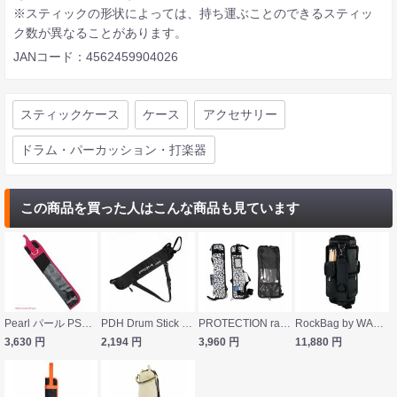
※スティックの形状によっては、持ち運ぶことのできるスティッ
ク数が異なることがあります。
JANコード：4562459904026
スティックケース
ケース
アクセサリー
ドラム・パーカッション・打楽器
この商品を買った人はこんな商品も見ています
Pearl パール PSC-STBAND #PP ドラムスティックバッグ BanG Dream! バンドリ！ Poppin’Party
PDH Drum Stick Bag SW-DSB-403 ドラムスティックバッグ
PROTECTION racket 6027 Multi PR MANプリント ドラムスティックバッグ
RockBag by WARWICK RBG 22698 PL StickBG Premium Line Stick Bag ドラムスティックケース
3,630
円
2,194
円
3,960
円
11,880
円