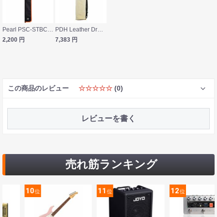
Pearl PSC-STBCN OR スティックケース
PDH Leather Drum stick bag SW-DSB-415A Beige レザー製 スティックケース キャンバスバッグ付き
2,200
円
7,383
円
この商品のレビュー
☆☆☆☆☆
(0)
レビューを書く
売れ筋ランキング
11
12
13
位
位
位