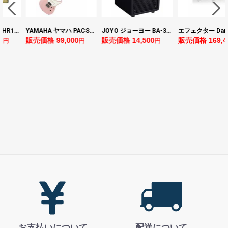
YAMAHA ヤマハ PACS+12 ASP Pacifica Standard Plus パシフィカスタンダードプラス エレキギター
JOYO ジョーヨー BA-30 VIBE CUBE BLK 30W 小型ベースアンプ Bluetooth+OTGオーディオI/F搭載
エフェクター Darkglass Electronics Anagram ベースエフェクター プリアンプ ダークグラス アナグラム
0
販売価格 14,500
販売価格 169,400
販売価格 128,8
円
円
円
お支払いについて
配送について