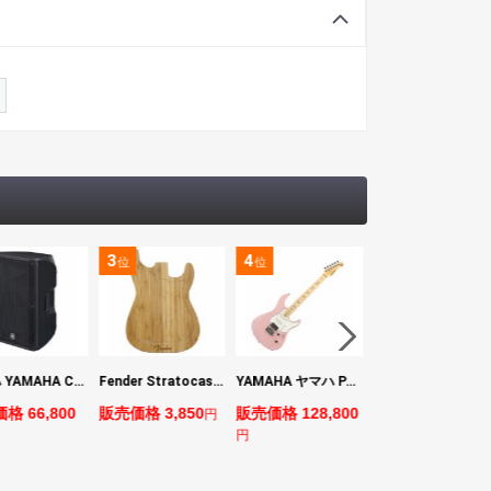
3
4
5
位
位
位
ヤマハ YAMAHA CBR15 ラウドスピーカー
Fender Stratocaster Cutting Board カッティングボード（まな板）
YAMAHA ヤマハ PACS+12M ASP Pacifica Standard Plus パシフィカスタンダードプラス エレキギター
BOSS VE-1 Vocal Echo
格 66,800
販売価格 3,850
販売価格 128,800
販売価格 24,200
円
円
円