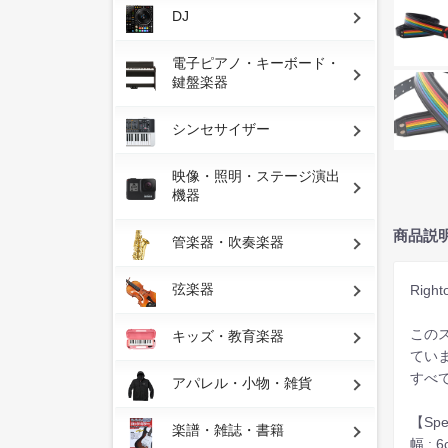
DJ
電子ピアノ・キーボード・
鍵盤楽器
シンセサイザー
映像・照明・ステージ演出
機器
商品説
管楽器・吹奏楽器
弦楽器
Righ
このス
キッズ・教育楽器
てい
すべ
アパレル・小物・雑貨
【Sp
楽譜・雑誌・書籍
幅 : 