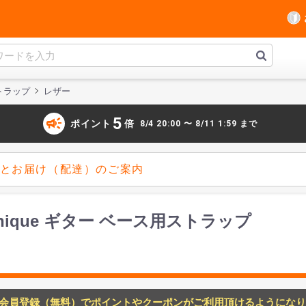
トラップ
レザー
campaign
5
ポイント
倍
8/4 20:00 〜 8/11 1:59 まで
とお届け（配達）のご案内
MA Unique ギター ベース用ストラップ
会員登録（無料）でポイントやクーポンがご利用頂けるようになり