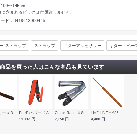
 100〜145cm
像に含まれるピックは付属致しません。
ード：8419612000445
ー ストラップ
ストラップ
ギターアクセサリー
ギター・ベー
商品を買った人はこんな商品も見ています
Perri’s ペリーズ BM2-6698 ITALIAN MAHOGANY イタリアンレザー 革製 茶色 ギターストラップ
Perri’s ペリーズ APSDX-1603 2.5インチ Red Suede w/Leather Padding ギターストラップ
Couch Racer X Steel Blue / White ギターストラップ
LIVE LINE YM85CAM 栃木レザー ギターストラップ
11,314
円
7,150
円
9,900
円