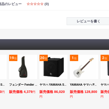
商品のレビュー
☆☆☆☆☆
(0)
レビューを書く
19
20
1
2
位
位
位
位
マーシャル MARSHALL MS2 Mighty Mini 小型ギターアンプ
フェンダー Fender FE610 Electric Guitar Gig Bag Black エレキギター用ギグバッグ
ヤマハ YAMAHA STAGEPAS 200 バッテリー非搭載モデル ポータブルPAシステム
YAMAHA ヤマハ PACS+12 SWH Pacifica Standard Plus パシフィカスタンダードプラス エレキギター
0
販売価格 4,379
販売価格 86,020
販売価格 128,800
販売価
円
円
円
円
円