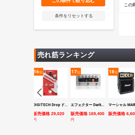
この条件で絞り込む
この
条件をリセットする
売れ筋ランキング
5
16
17
18
位
位
位
位
ヤマハ YAMAHA PACIFICA311H RM パシフィカ エレキギター
DIGITECH Drop ドロップ・リチューニング・エフェクト
エフェクター Darkglass Electronics Anagram ベースエフェクター プリアンプ ダークグラス アナグラム
売価格 44,880
販売価格 29,020
販売価格 169,400
販売価格 6,60
円
円