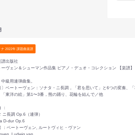
明
ナ 2022年 課題曲楽譜
楽譜出版社
トーヴェン＆シューマン作品集 ピアノ・デュオ・コレクション 【楽譜】
・中級用連弾曲集。
目〕ベートーヴェン：ソナタ・ニ長調，「君を思いて」と6つの変奏、「
、「東洋の絵」第1〜3番，熊の踊り、花輪を結んで／他
 ：
 ニ長調 Op.6（連弾）
a D-dur Op.6
者 ：ベートーヴェン, ルートヴィヒ・ヴァン
oven, Ludwig van