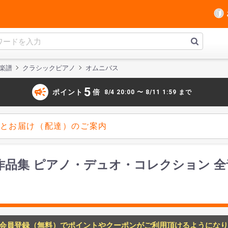
楽譜
クラシックピアノ
オムニバス
campaign
5
ポイント
倍
8/4 20:00 〜 8/11 1:59 まで
とお届け（配達）のご案内
品集 ピアノ・デュオ・コレクション 全
会員登録（無料）でポイントやクーポンがご利用頂けるようになり