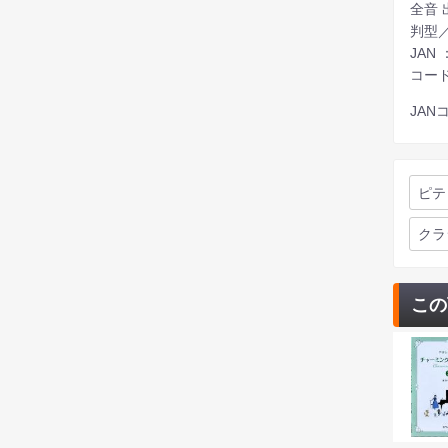
全音 
判型／
JAN 
コード 
JANコ
ピテ
クラ
この