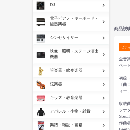
DJ
電子ピアノ・キーボード・
鍵盤楽器
商品説
シンセサイザー
ピティ
映像・照明・ステージ演出
機器
全音
ベー
管楽器・吹奏楽器
初級
弦楽器
〔曲
ィー
キッズ・教育楽器
収載曲
ソナタ
アパレル・小物・雑貨
Sonat
作曲
楽譜・雑誌・書籍
Beeth