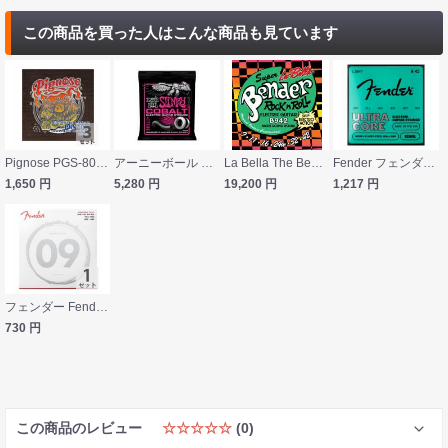
この商品を買った人はこんな商品も見ています
Pignose PGS-800 ピグノーズギター専用弦×3セット
アーニーボール ERNIE BALL 2723 Cobalt Super Slinky×3SET エレキギター弦
La Bella The Bender B942 SUPER LIGHT 09-42 エレキギター弦×12セット
Fender フェンダー 1250L UltraCore 1250 Electric Guitar Strings 09-42 エレキギター弦
1,650
円
5,280
円
19,200
円
1,217
円
フェンダー Fender Original Pure Nickel 150L 9-42 エレキギター弦
730
円
この商品のレビュー
☆☆☆☆☆
(0)