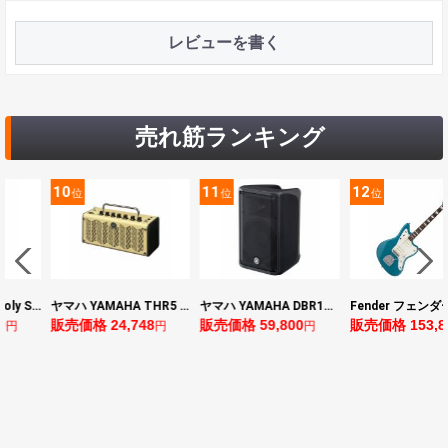
レビューを書く
売れ筋ランキング
11
12
13
位
位
位
ヤマハ YAMAHA THR5 コンパクトギターアンプ 小型アンプ
ヤマハ YAMAHA DBR10 パワードスピーカー
Fender フェンダー Made in Japan Traditional Late 60s Jazzmaster RW Ocean Turquoise Metallic エレキギター
8
販売価格 59,800
販売価格 153,896
販売価格 24,64
円
円
円