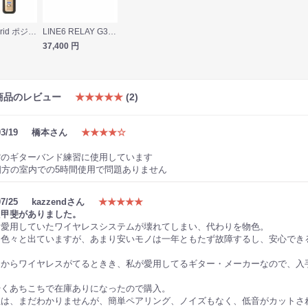
Positive Grid ポジティブグリッド Spark LINK ギターワイヤレス
LINE6 RELAY G30 ギターワイヤレス
37,400
円
商品のレビュー
★★★★★
(2)
03/19
橋本さん
★★★★☆
中
館のギターバンド練習に使用しています
四方の室内での5時間使用で問題ありません
07/25
kazzendさん
★★★★★
た甲斐がありました。
間愛用していたワイヤレスシステムが壊れてしまい、代わりを物色。
は色々と出ていますが、あまり安いモノは一年ともたず故障するし、安心でき
nezからワイヤレスがてるときき、私が愛用してるギター・メーカーなので、
やくあちこちで在庫ありになったので購入。
性は、まだわかりませんが、簡単ペアリング、ノイズもなく、低音がカットさ