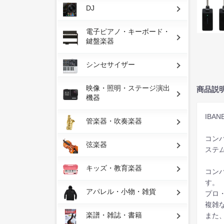
DJ
電子ピアノ・キーボード・
鍵盤楽器
シンセサイザー
映像・照明・ステージ演出
商品説
機器
IBA
管楽器・吹奏楽器
コン
弦楽器
ステ
キッズ・教育楽器
コン
す。
アパレル・小物・雑貨
プロ
複雑
楽譜・雑誌・書籍
また