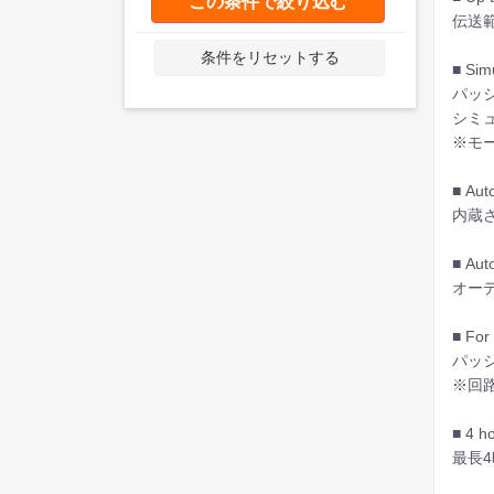
この条件で絞り込む
伝送
条件をリセットする
■ Sim
パッ
シミ
※モ
■ Aut
内蔵
■ Aut
オー
■ For 
パッ
※回
■ 4 ho
最長