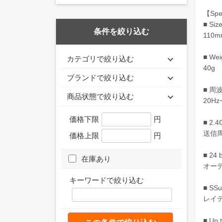
【Sp
■ Siz
条件を絞り込む
110mm
■ Wei
カテゴリで絞り込む
40g
ブランドで絞り込む
■ 周
商品状態で絞り込む
20Hz
価格下限
円
■ 2.4
送信周
価格上限
円
■ 24 b
在庫あり
オーデ
キーワードで絞り込む
■ SSu
レイ
■ Up t