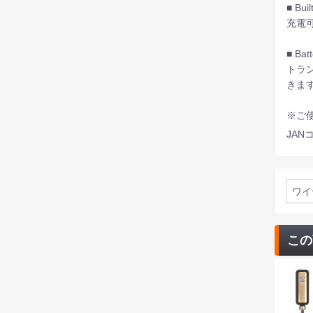
■ Buil
充電
■ Bat
トラ
きま
※ご
JANコ
ワイ
この