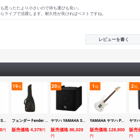
ズも思ったたより小さいので持ち運びも良い。
からライブで活躍します。耐久性が良ければベストですね。
レビューを書く
19
20
1
2
位
位
位
位
マーシャル MARSHALL MS2 Mighty Mini 小型ギターアンプ
フェンダー Fender FE610 Electric Guitar Gig Bag Black エレキギター用ギグバッグ
ヤマハ YAMAHA STAGEPAS 200 バッテリー非搭載モデル ポータブルPAシステム
YAMAHA ヤマハ PACS+12 SWH Pacifica Standard Plus パシフィカスタンダードプラス エレキギター
0
販売価格 4,379
販売価格 86,020
販売価格 128,800
販売価
円
円
円
円
円