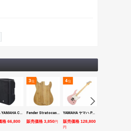
3
4
5
位
位
位
ヤマハ YAMAHA CBR15 ラウドスピーカー
Fender Stratocaster Cutting Board カッティングボード（まな板）
YAMAHA ヤマハ PACS+12M ASP Pacifica Standard Plus パシフィカスタンダードプラス エレキギター
BOSS VE-1 Vocal Echo
格 66,800
販売価格 3,850
販売価格 128,800
販売価格 24,200
円
円
円