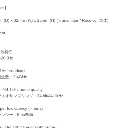
ecs】
e
 (D) x 32mm (W) x 25mm (H) (Transmitter / Receiver 単体)
ght
波数特性
~20KHz
GHz broadcast
波数：2.4GHz
it/44.1kHz audio quality
ィオサンプリング：24 bit/44.1kHz
per low latency (＜5ms)
テンシー：5ms未満
o 30m/100ft line of sight range