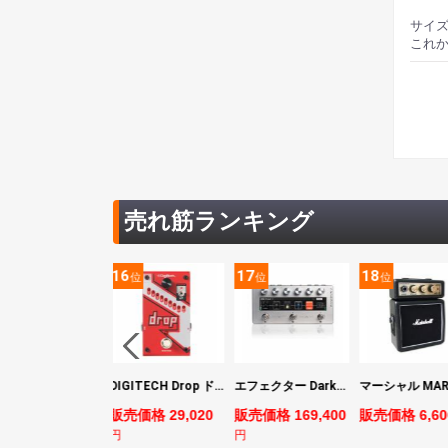
サイ
これ
売れ筋ランキング
5
16
17
18
位
位
位
位
ヤマハ YAMAHA PACIFICA311H RM パシフィカ エレキギター
DIGITECH Drop ドロップ・リチューニング・エフェクト
エフェクター Darkglass Electronics Anagram ベースエフェクター プリアンプ ダークグラス アナグラム
売価格 44,880
販売価格 29,020
販売価格 169,400
販売価格 6,60
円
円