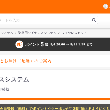
スシステム
楽器用ワイヤレスシステム
ワイヤレスセット
campaign
5
ポイント
倍
8/4 20:00 〜 8/11 1:59 まで
とお届け（配達）のご案内
ヤレスシステム
ド搭載
会員登録（無料）でポイントやクーポンがご利用頂けるようになり