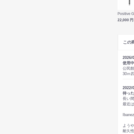
22,000
円
この
2026/
使用
公民
30ｍ
2022/
待っ
長い
最近
Iba
よう
耐久