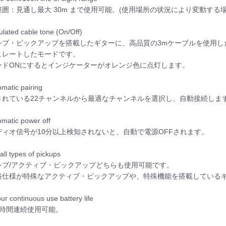
範囲：見通し最大 30m まで使用可能。(使用場所の状況により変動する
ulated cable tone (On/Off)
シブ・ピックアップを搭載したギターに、高品質の3mケーブルを使用し
ュレートしたモードです。
ードONにするとインジケーターがオレンジ色に点灯します。
omatic pairing
されている22チャンネルから最適なチャンネルを選択し、自動接続しま
omatic power off
ディオ信号が10分以上検知されないと、自動で電源OFFされます。
all types of pickups
シブ/アクティブ・ピックアップどちらも使用可能です。
路仕様が特殊なアクティブ・ピックアップや、特殊機能を搭載しているギ
ur continuous use battery life
4時間連続使用可能。