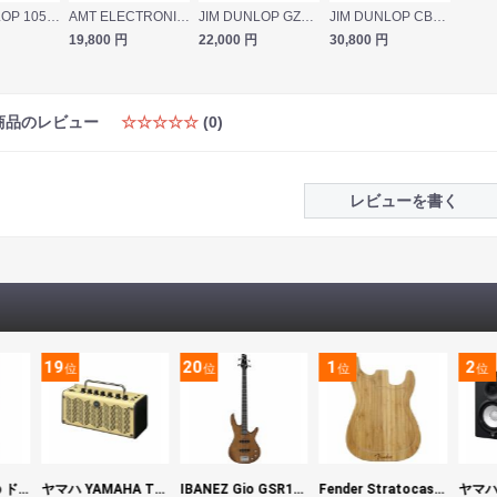
JIM DUNLOP 105Q Cry Baby Bass Wah ベース用ワウペダル
AMT ELECTRONICS WH-1B Japanese girl ベース用ワウペダル
JIM DUNLOP GZR95 BUTLER CRY BABY WAH ワウペダル エフェクター
JIM DUNLOP CBM105Q Cry Baby Mini Wah ワウペダル
19,800
円
22,000
円
30,800
円
商品のレビュー
☆☆☆☆☆
(0)
レビューを書く
19
20
1
2
位
位
位
位
DIGITECH Drop ドロップ・リチューニング・エフェクト
ヤマハ YAMAHA THR5 コンパクトギターアンプ 小型アンプ
IBANEZ Gio GSR180-LBF エレキベース
Fender Stratocaster Cutting Board カッティングボード（まな板）