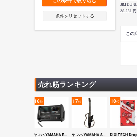
この条件で絞り込む
28,231
円
条件をリセットする
この
売れ筋ランキング
5
16
17
18
位
位
位
位
YAMAHA ヤマハ PACS+12 SWH Pacifica Standard Plus パシフィカスタンダードプラス エレキギター
ヤマハ YAMAHA EMX7 12ch パワードミキサー
ヤマハ YAMAHA SLG200S TBL サイレントギター