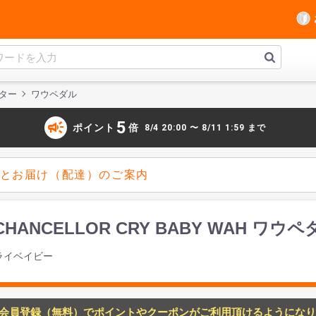
ター
ワウペダル
campaign
5
ポイント
倍
8/4 20:00 〜 8/11 1:59 まで
とお届け（配達）のご案内
TIN CHANCELLOR CRY BABY WAH 
ライベイビー
会員登録（無料）でポイントやクーポンがご利用頂けるようになり