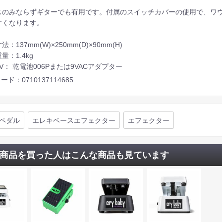
。
スのみならずギターでも有用です。付属のスイッチカバーの使用で、ワ
すくなります。
法：137mm(W)×250mm(D)×90mm(H)
量：1.4kg
V： 乾電池006Pまたは9VACアダプター
ード：0710137114685
ペダル
エレキベースエフェクター
エフェクター
商品を買った人はこんな商品も見ています