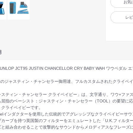
お気
レ
明
DUNLOP JCT95 JUSTIN CHANCELLOR CRY BABY WAH ワウペダ
OLのジャスティン・チャンセラー御用達、フルカスタムされたクライベイビ
ャスティン・チャンセラー クライベイビー」は、文字通り、ワウ+ファ
も屈指のベーシスト：ジャスティン・チャンセラー（TOOL）の要望に
・クライベイビーです。
aselインダクターを使用した伝統的でアグレッシブなクライベイビーサ
プカーブを持つ英国製のフィルターをエミュレートした「U.K.フィル
ズと組み合わせることで攻撃的なサウンドからメロディアスなフレーズ