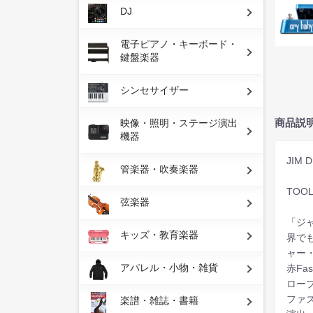
DJ
電子ピアノ・キーボード・
鍵盤楽器
シンセサイザー
商品説
映像・照明・ステージ演出
機器
JIM 
管楽器・吹奏楽器
TO
弦楽器
「ジ
キッズ・教育楽器
界で
ャー
アパレル・小物・雑貨
赤F
ロー
ファ
楽譜・雑誌・書籍