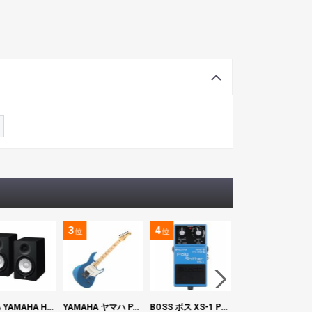
3
4
5
位
位
位
ヤマハ YAMAHA HS7 パワードスタジオモニタースピーカー×2本
YAMAHA ヤマハ PACS+12M SB Pacifica Standard Plus パシフィカスタンダードプラス エレキギター
BOSS ボス XS-1 Poly Shifter ギターエフェクター ピッチシフター
ヤマハ YAMAHA A3M TBS ARE エレク