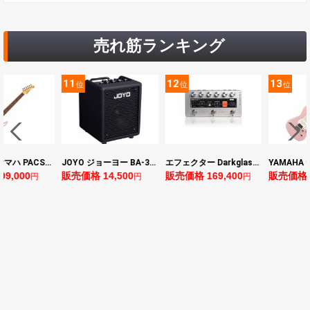
売れ筋ランキング
11
12
13
位
位
位
YAMAHA ヤマハ PACS+12 ASP Pacifica Standard Plus パシフィカスタンダードプラス エレキギター
JOYO ジョーヨー BA-30 VIBE CUBE BLK 30W 小型ベースアンプ Bluetooth+OTGオーディオI/F搭載
エフェクター Darkglass Electronics Anagram ベースエフェクター プリアンプ ダークグラス アナグラム
0
販売価格 14,500
販売価格 169,400
販売価格 128,8
円
円
円