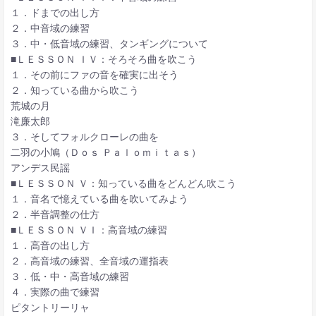
１．ドまでの出し方
２．中音域の練習
３．中・低音域の練習、タンギングについて
■ＬＥＳＳＯＮ ＩＶ：そろそろ曲を吹こう
１．その前にファの音を確実に出そう
２．知っている曲から吹こう
荒城の月
滝廉太郎
３．そしてフォルクローレの曲を
二羽の小鳩（Ｄｏｓ Ｐａｌｏｍｉｔａｓ）
アンデス民謡
■ＬＥＳＳＯＮ Ｖ：知っている曲をどんどん吹こう
１．音名で憶えている曲を吹いてみよう
２．半音調整の仕方
■ＬＥＳＳＯＮ ＶＩ：高音域の練習
１．高音の出し方
２．高音域の練習、全音域の運指表
３．低・中・高音域の練習
４．実際の曲で練習
ピタントリーリャ