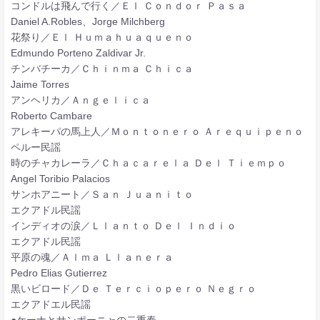
コンドルは飛んで行く／Ｅｌ Ｃｏｎｄｏｒ Ｐａｓａ
Daniel A.Robles、Jorge Milchberg
花祭り／Ｅｌ Ｈｕｍａｈｕａｑｕｅｎｏ
Edmundo Porteno Zaldivar Jr.
チンバチーカ／Ｃｈｉｎｍａ Ｃｈｉｃａ
Jaime Torres
アンヘリカ／Ａｎｇｅｌｉｃａ
Roberto Cambare
アレキーパの馬上人／Ｍｏｎｔｏｎｅｒｏ Ａｒｅｑｕｉｐｅｎｏ
ペルー民謡
時のチャカレーラ／Ｃｈａｃａｒｅｌａ Ｄｅｌ Ｔｉｅｍｐｏ
Angel Toribio Palacios
サンホアニート／Ｓａｎ Ｊｕａｎｉｔｏ
エクアドル民謡
インディオの涙／Ｌｌａｎｔｏ Ｄｅｌ Ｉｎｄｉｏ
エクアドル民謡
平原の魂／Ａｌｍａ Ｌｌａｎｅｒａ
Pedro Elias Gutierrez
黒いビロード／Ｄｅ Ｔｅｒｃｉｏｐｅｒｏ Ｎｅｇｒｏ
エクアドエル民謡
●ケーナとサンポーニャの二重奏