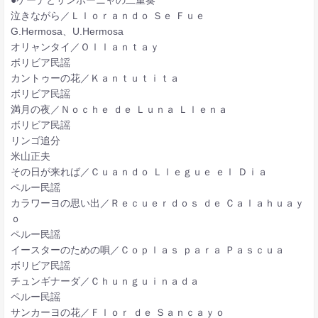
泣きながら／Ｌｌｏｒａｎｄｏ Ｓｅ Ｆｕｅ
G.Hermosa、U.Hermosa
オリャンタイ／Ｏｌｌａｎｔａｙ
ボリビア民謡
カントゥーの花／Ｋａｎｔｕｔｉｔａ
ボリビア民謡
満月の夜／Ｎｏｃｈｅ ｄｅ Ｌｕｎａ Ｌｌｅｎａ
ボリビア民謡
リンゴ追分
米山正夫
その日が来れば／Ｃｕａｎｄｏ Ｌｌｅｇｕｅ ｅｌ Ｄｉａ
ペルー民謡
カラワーヨの思い出／Ｒｅｃｕｅｒｄｏｓ ｄｅ Ｃａｌａｈｕａｙ
ｏ
ペルー民謡
イースターのための唄／Ｃｏｐｌａｓ ｐａｒａ Ｐａｓｃｕａ
ボリビア民謡
チュンギナーダ／Ｃｈｕｎｇｕｉｎａｄａ
ペルー民謡
サンカーヨの花／Ｆｌｏｒ ｄｅ Ｓａｎｃａｙｏ