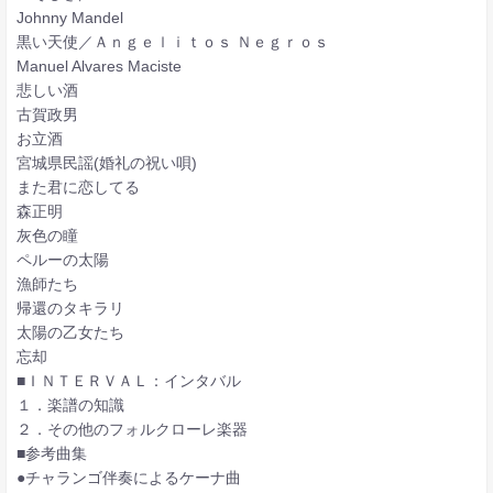
Johnny Mandel
黒い天使／Ａｎｇｅｌｉｔｏｓ Ｎｅｇｒｏｓ
Manuel Alvares Maciste
悲しい酒
古賀政男
お立酒
宮城県民謡(婚礼の祝い唄)
また君に恋してる
森正明
灰色の瞳
ペルーの太陽
漁師たち
帰還のタキラリ
太陽の乙女たち
忘却
■ＩＮＴＥＲＶＡＬ：インタバル
１．楽譜の知識
２．その他のフォルクローレ楽器
■参考曲集
●チャランゴ伴奏によるケーナ曲