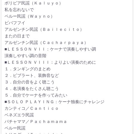
ボリビア民謡（Ｋａｌｕｙｏ）
私を忘れないで
ペルー民謡（Ｗａｙｎｏ）
ビバフフイ
アルゼンチン民謡（Ｂａｉｌｅｃｉｔｏ）
またの日まで
アルゼンチン民謡（Ｃａｃｈａｒｐａｙａ）
■ＬＥＳＳＯＮ ＶＩＩ：ケーナで演奏しやすい調
演奏しやすい調の音階
■ＬＥＳＳＯＮ ＶＩＩＩ：よりよい演奏のために
１．タンギングのまとめ
２．ビブラート、装飾音など
３．自分の音をよく聴こう
４．名演奏をたくさん聴こう
５．自分でケーナを作ってみたい
■ＳＯＬＯ ＰＬＡＹＩＮＧ：ケーナ独奏にチャレンジ
カンティコ／Ｃａｎｔｉｃｏ
ベネズエラ民謡
パチャママ／Ｐａｃｈａｍａｍａ
ペルー民謡