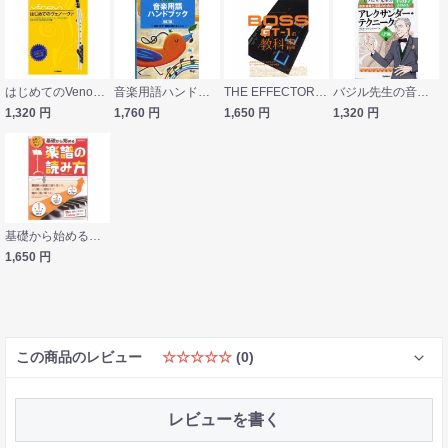
はじめてのVenova ヴェノーヴァ ヤマハミュージックメディア
音楽用語ハンドブック 改訂版 カワイ出版
THE EFFECTOR BOOK PRESENTS BOSS GT-1の教科書 シンコーミュージック
バジル先生の音楽演奏と指導のためのマンガとイラストでよくわかる アレクサンダー・テクニーク 入門編 学研パブリッシング
1,320
円
1,760
円
1,650
円
1,320
円
基礎から始める楽譜の読み方 自由現代社
1,650
円
この商品のレビュー
☆☆☆☆☆
(0)
レビューを書く