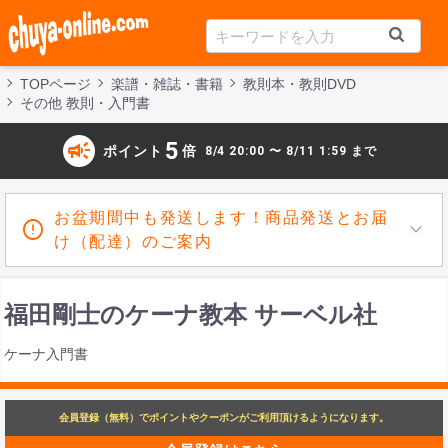
TOPページ
楽譜・雑誌・書籍
教則本・教則DVD
その他 教則・入門書
campaign
5
ポイント
倍
8/4 20:00 〜 8/11 1:59 まで
お盆期間中も発送します！商品発送とお届
け（配達）のご案内
福田剛士のケーナ教本 サーベル社
ケーナ入門書
会員登録（無料）でポイントやクーポンがご利用頂けるようになります。