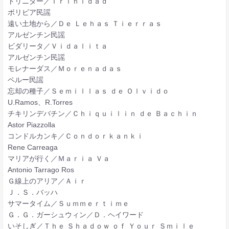
トリニダー／Ｔｒｉｎｉｄａｄ
ボリビア民謡
遠い土地から／Ｄｅ Ｌｅｈａｓ Ｔｉｅｒｒａｓ
アルゼンチン民謡
ビダリータ／Ｖｉｄａｌｉｔａ
アルゼンチン民謡
モレナーダス／Ｍｏｒｅｎａｄａｓ
ペルー民謡
忘却の種子／Ｓｅｍｉｌｌａｓ ｄｅ Ｏｌｖｉｄｏ
U.Ramos、R.Torres
チキリンデバチン／Ｃｈｉｑｕｉｌｉｎ ｄｅ Ｂａｃｈｉｎ
Astor Piazzolla
コンドルカンキ／Ｃｏｎｄｏｒｋａｎｋｉ
Rene Carreaga
マリアが行く／Ｍａｒｉａ Ｖａ
Antonio Tarrago Ros
Ｇ線上のアリア／Ａｉｒ
Ｊ．Ｓ．バッハ
サマータイム／Ｓｕｍｍｅｒｔｉｍｅ
Ｇ．Ｇ．ガーシュウィン／Ｄ．ヘイワード
いそしぎ／Ｔｈｅ Ｓｈａｄｏｗ ｏｆ Ｙｏｕｒ Ｓｍｉｌｅ