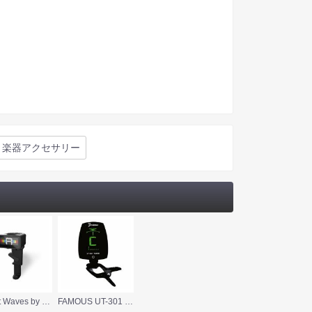
楽器アクセサリー
Planet Waves by D’Addario PW-CT-25 MICRO VIOLA TUNER ヴィオラチューナー
FAMOUS UT-301 ウクレレ用クリップチューナー