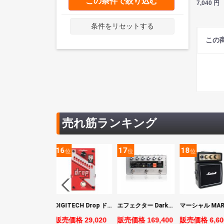
この条件で絞り込む
7,040
円
条件をリセットする
この
売れ筋ランキング
5
16
17
18
位
位
位
位
ヤマハ YAMAHA PACIFICA311H RM パシフィカ エレキギター
DIGITECH Drop ドロップ・リチューニング・エフェクト
エフェクター Darkglass Electronics Anagram ベースエフェクター プリアンプ ダークグラス アナグラム
売価格 44,880
販売価格 29,020
販売価格 169,400
販売価格 6,60