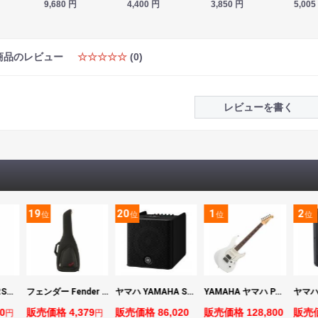
9,680
円
4,400
円
3,850
円
5,005
商品のレビュー
☆☆☆☆☆
(0)
レビューを書く
19
20
1
2
位
位
位
位
マーシャル MARSHALL MS2 Mighty Mini 小型ギターアンプ
フェンダー Fender FE610 Electric Guitar Gig Bag Black エレキギター用ギグバッグ
ヤマハ YAMAHA STAGEPAS 200 バッテリー非搭載モデル ポータブルPAシステム
YAMAHA ヤマハ PACS+12 SWH Pacifica Standard Plus パシフィカスタンダードプラス エレキギター
0
販売価格 4,379
販売価格 86,020
販売価格 128,800
販売価
円
円