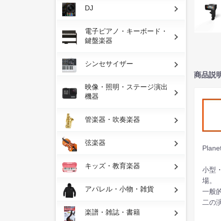
DJ
電子ピアノ・キーボード・
鍵盤楽器
シンセサイザー
商品説
映像・照明・ステージ演出
機器
管楽器・吹奏楽器
弦楽器
Plan
キッズ・教育楽器
小型・
場。
アパレル・小物・雑貨
一般
二の
楽譜・雑誌・書籍