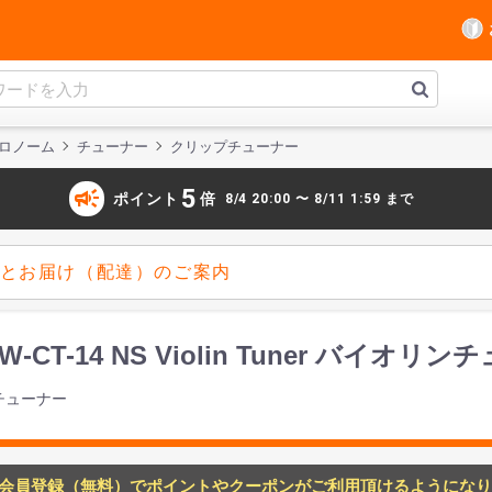
ロノーム
チューナー
クリップチューナー
campaign
5
ポイント
倍
8/4 20:00 〜 8/11 1:59 まで
とお届け（配達）のご案内
io PW-CT-14 NS Violin Tuner バイオ
チューナー
会員登録（無料）でポイントやクーポンがご利用頂けるようになり