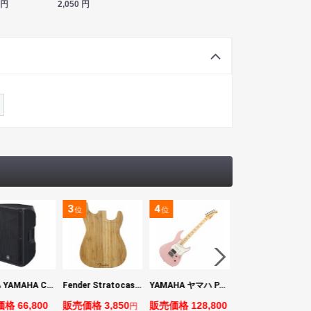
円
2,050
円
3
4
5
位
位
位
ヤマハ YAMAHA CBR15 ラウドスピーカー
Fender Stratocaster Cutting Board カッティングボード（まな板）
YAMAHA ヤマハ PACS+12M ASP Pacifica Standard Plus パシフィカスタンダードプラス エレキギター
BOSS VE-1 Vocal Echo
格 66,800
販売価格 3,850
販売価格 128,800
販売価格 24,200
円