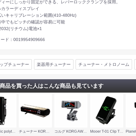
ディーにしっかり固定ができる、レバーロッククランプを採用。
ルカラーディスプレイ
いキャリブレーション範囲(410-480Hz)
奏中でもピッチの確認が容易に可能
2032(リチウム)電池×1
ード：0019954909666
ップチューナー
楽器用チューナー
チューナー・メトロノーム
商品を買った人はこんな商品も見ています
tc electronic polytune clip Black クリップ式 ポリフォニックチューナー
チューナー KORG PST-1 GD Pitchstrap コルグ チューナー ピッチストラップ ストラップにクリップするコンパクトチューナー
コルグ KORG AW-LT100B ベース専用 クリップチューナー
Mooer T-01 Clip Tuner クリップチューナー