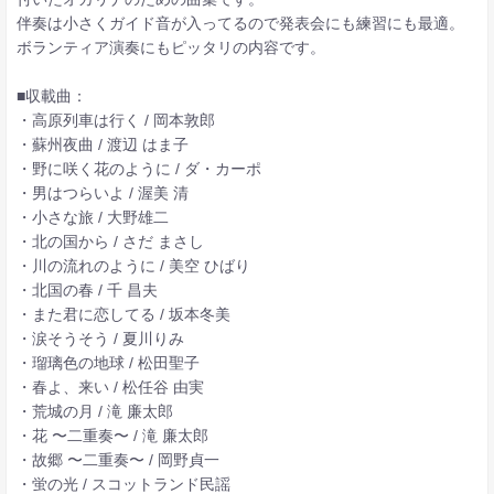
伴奏は小さくガイド音が入ってるので発表会にも練習にも最適。
ボランティア演奏にもピッタリの内容です。
■収載曲：
・高原列車は行く / 岡本敦郎
・蘇州夜曲 / 渡辺 はま子
・野に咲く花のように / ダ・カーポ
・男はつらいよ / 渥美 清
・小さな旅 / 大野雄二
・北の国から / さだ まさし
・川の流れのように / 美空 ひばり
・北国の春 / 千 昌夫
・また君に恋してる / 坂本冬美
・涙そうそう / 夏川りみ
・瑠璃色の地球 / 松田聖子
・春よ、来い / 松任谷 由実
・荒城の月 / 滝 廉太郎
・花 〜二重奏〜 / 滝 廉太郎
・故郷 〜二重奏〜 / 岡野貞一
・蛍の光 / スコットランド民謡