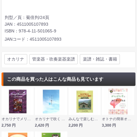
判型／頁：菊倍判/24頁
JAN：4511005107893
ISBN：978-4-11-501065-9
JANコード：4511005107893
オカリナ
管楽器・吹奏楽器楽譜
楽譜・雑誌・書籍
この商品を買った人はこんな商品も見ています
オカリナでメリークリスマス ドレミ楽譜出版
オカリナで吹く 朝ドラ アルソ出版
みんなで楽しむオカリナデュエット曲集 2 練習用伴奏CD付 ライリスト社
オトナの簡単オカリナ がんばらずに吹ける初心者の人気曲 アルトC管 お手本CD付 シンコーミュージック
2,750
円
2,420
円
2,200
円
3,300
円