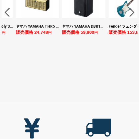
ヤマハ YAMAHA THR5 コンパクトギターアンプ 小型アンプ
ヤマハ YAMAHA DBR10 パワードスピーカー
Fender フェンダー Made in Japan Traditional Late 60s Jazzmaster RW Ocean Turquoise Metallic エレキギター
4,748
販売価格 59,800
販売価格 153,896
販売価格 2
円
円
円