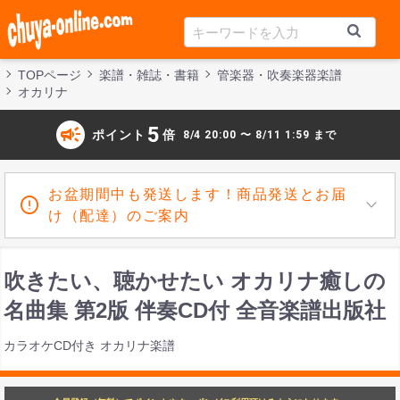
TOPページ
楽譜・雑誌・書籍
管楽器・吹奏楽器楽譜
オカリナ
campaign
5
ポイント
倍
8/4 20:00 〜 8/11 1:59 まで
お盆期間中も発送します！商品発送とお届
け（配達）のご案内
吹きたい、聴かせたい オカリナ癒しの
名曲集 第2版 伴奏CD付 全音楽譜出版社
カラオケCD付き オカリナ楽譜