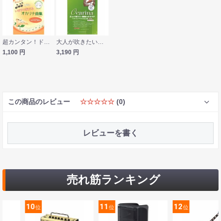
超カンタン！ドレミふりがな付き いますぐ吹けるオカリナ曲集 第2版 全音楽譜出版社
大人が吹きたい趣味のオカリナ スタジオジブリの人気22曲 改訂版 C管対応 模範演奏CD＋カラオケCD付 シンコーミュージック
1,100
円
3,190
円
この商品のレビュー
☆☆☆☆☆
(0)
レビューを書く
売れ筋ランキング
11
12
13
位
位
位