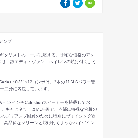
空管アンプ
ンを求めるギタリストのニーズに応える、手頃な価格のアン
シリーズは、故エディ・ヴァン・ヘイレンの焼け付くよう
es 40W 1x12コンボは、2本のJJ 6L6パワー管
ーを十二分に内包しています。
2インチCelestionスピーカーを搭載してお
。キャビネットはMDF製で、内部に特殊な合板の
このプリアンプ回路のために特別にヴォイシングさ
ており、高品位なクリーンと焼け付くようなハイゲイン