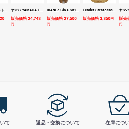
DIGITECH Drop ドロップ・リチューニング・エフェクト
ヤマハ YAMAHA THR5 コンパクトギターアンプ 小型アンプ
IBANEZ Gio GSR180-LBF エレキベース
Fender Stratocaster Cutting Board カッティングボード（まな板）
20
販売価格 24,748
販売価格 27,500
販売価格 3,850
販売価
円
円
円
円
いて
返品・交換について
在庫につ