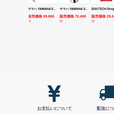
YAMAHA ヤマハ PACS+12 SWH Pacifica Standard Plus パシフィカスタンダードプラス エレキギター
ヤマハ YAMAHA EMX7 12ch パワードミキサー
ヤマハ YAMAHA SLG200S TBL サイレントギター
売価格 128,800
販売価格 99,800
販売価格 70,400
販売価格 29,0
円
円
円
お支払いについて
配送につ