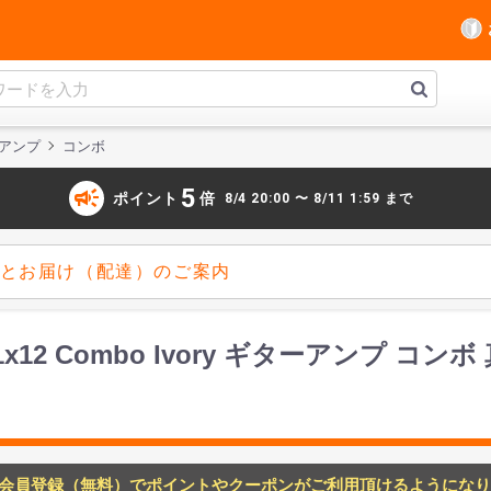
アンプ
コンボ
campaign
5
ポイント
倍
8/4 20:00 〜 8/11 1:59 まで
とお届け（配達）のご案内
 40W 1x12 Combo Ivory ギターアンプ 
会員登録（無料）でポイントやクーポンがご利用頂けるようになり