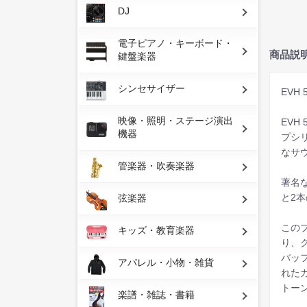
DJ
電子ピアノ・キーボード・
商品説
鍵盤楽器
シンセサイザー
EVH 
映像・照明・ステージ演出
EVH
機器
プシリ
なサ
管楽器・吹奏楽器
著名な
と2
弦楽器
このプ
キッズ・教育楽器
り、
バッ
アパレル・小物・雑貨
れたカ
トー
楽譜・雑誌・書籍