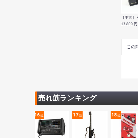
13,800
円
この
売れ筋ランキング
5
16
17
18
位
位
位
位