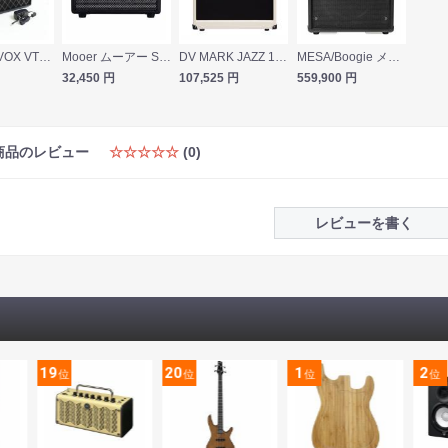
【中古】 VOX VT20X ギターアンプ コンボ 20W
Mooer ムーアー SD10i Black ギターアンプ コンボアンプ デジタルモデリングアンプ ブラック
DV MARK JAZZ 12 ギターコンボアンプ
MESA/Boogie メサブギー Mark VII 1x12 Combo ギターコンボアンプ
32,450
円
107,525
円
559,900
円
商品のレビュー
☆☆☆☆☆
(0)
レビューを書く
19
20
1
2
位
位
位
位