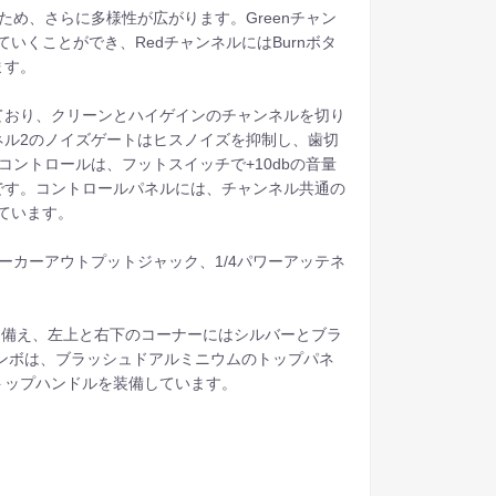
め、さらに多様性が広がります。Greenチャン
ていくことができ、RedチャンネルにはBurnボタ
ます。
ており、クリーンとハイゲインのチャンネルを切り
ネル2のノイズゲートはヒスノイズを抑制し、歯切
ントロールは、フットスイッチで+10dbの音量
です。コントロールパネルには、チャンネル共通の
ています。
ーカーアウトプットジャック、1/4パワーアッテネ
ロントグリルを備え、左上と右下のコーナーにはシルバーとブラ
コンボは、ブラッシュドアルミニウムのトップパネ
トップハンドルを装備しています。