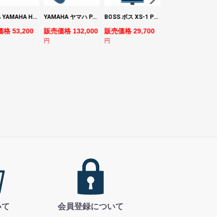
ヤマハ YAMAHA HS7 パワードスタジオモニタースピーカー×2本
YAMAHA ヤマハ PACS+12M SB Pacifica Standard Plus パシフィカスタンダードプラス エレキギター
BOSS ボス XS-1 Poly Shifter ギターエフェクター ピッチシフター
ヤマハ YAMAHA A3M TBS ARE エレク
格 53,200
販売価格 132,000
販売価格 29,700
販売価格 69,980
円
円
円
いて
会員登録について