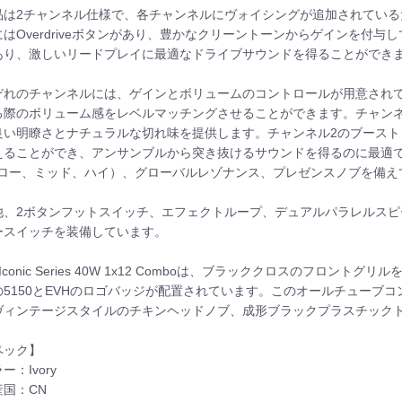
品は2チャンネル仕様で、各チャンネルにヴォイシングが追加されているた
はOverdriveボタンがあり、豊かなクリーントーンからゲインを付与し
あり、激しいリードプレイに最適なドライブサウンドを得ることができ
ぞれのチャンネルには、ゲインとボリュームのコントロールが用意され
る際のボリューム感をレベルマッチングさせることができます。チャン
良い明瞭さとナチュラルな切れ味を提供します。チャンネル2のブーストコ
えることができ、アンサンブルから突き抜けるサウンドを得るのに最適
（ロー、ミッド、ハイ）、グローバルレゾナンス、プレゼンスノブを備え
他、2ボタンフットスイッチ、エフェクトループ、デュアルパラレルスピ
ースイッチを装備しています。
0 Iconic Series 40W 1x12 Comboは、ブラッククロスのフ
の5150とEVHのロゴバッジが配置されています。このオールチューブ
ヴィンテージスタイルのチキンヘッドノブ、成形ブラックプラスチック
ペック】
ー：Ivory
産国：CN