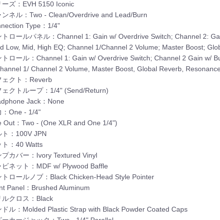
ズ：EVH 5150 Iconic
ネル：Two - Clean/Overdrive and Lead/Burn
nection Type：1/4"
ールパネル：Channel 1: Gain w/ Overdrive Switch; Channel 2: Gain w/
d Low, Mid, High EQ; Channel 1/Channel 2 Volume; Master Boost; Gl
ール：Channel 1: Gain w/ Overdrive Switch; Channel 2 Gain w/ Burn 
hannel 1/ Channel 2 Volume, Master Boost, Global Reverb, Resonanc
ェクト：Reverb
クトループ：1/4" (Send/Return)
dphone Jack：None
One - 1/4"
 Out：Two - (One XLR and One 1/4")
ト：100V JPN
ト：40 Watts
カバー：Ivory Textured Vinyl
ネット：MDF w/ Plywood Baffle
ロールノブ：Black Chicken-Head Style Pointer
nt Panel：Brushed Aluminum
ルクロス：Black
：Molded Plastic Strap with Black Powder Coated Caps
カージャック：Two - 1/4" Parallel