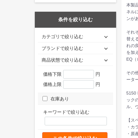
本製
ネルに
ンが
条件を絞り込む
それ
カテゴリで絞り込む
替え
れの
ブランドで絞り込む
を加
EQ
商品状態で絞り込む
その
価格下限
円
ータ
価格上限
円
515
在庫あり
ック
ル、
キーワードで絞り込む
【ス
・カラ
・原