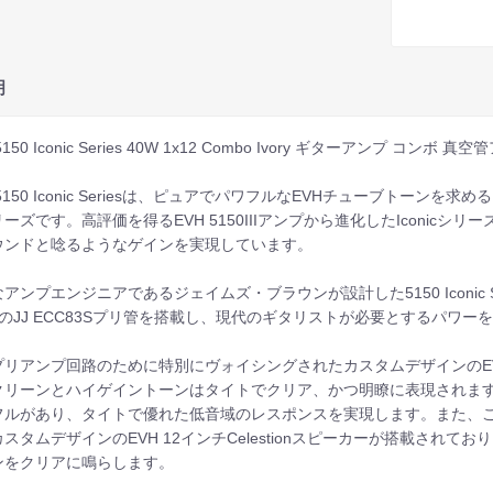
明
5150 Iconic Series 40W 1x12 Combo Ivory ギターアンプ コンボ 真
 5150 Iconic Seriesは、ピュアでパワフルなEVHチューブトー
ーズです。高評価を得るEVH 5150IIIアンプから進化したIconic
ウンドと唸るようなゲインを実現しています。
アンプエンジニアであるジェイムズ・ブラウンが設計した5150 Iconic Seri
本のJJ ECC83Sプリ管を搭載し、現代のギタリストが必要とするパワ
リアンプ回路のために特別にヴォイシングされたカスタムデザインのEVH 1
クリーンとハイゲイントーンはタイトでクリア、かつ明瞭に表現されます
フルがあり、タイトで優れた低音域のレスポンスを実現します。また、
スタムデザインのEVH 12インチCelestionスピーカーが搭載され
ンをクリアに鳴らします。