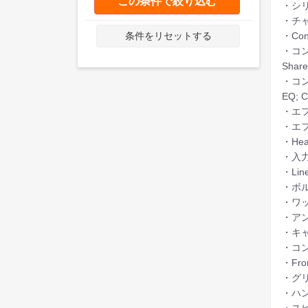
この条件で絞り込む
・シリー
・チャン
・Con
条件をリセットする
・コントロ
Share
・コントロ
EQ; C
・エフ
・エフェ
・Hea
・入力：
・Line
・ボル
・ワッ
・アンプ
・キャビ
・コント
・Fro
・グリ
・ハンドル
・スピー