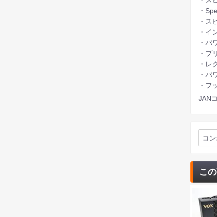
・Spe
・スピー
・インピ
・パワ
・プリ
・レク
・パワ
・フット
JANコ
コン
この