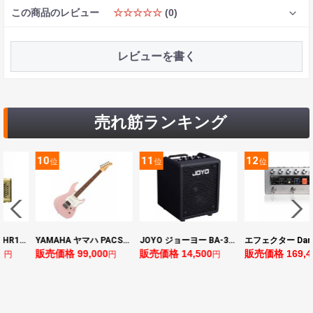
この商品のレビュー
☆☆☆☆☆
(0)
レビューを書く
売れ筋ランキング
10
11
12
位
位
位
ヤマハ YAMAHA THR10II 小型ギターアンプ
YAMAHA ヤマハ PACS+12 ASP Pacifica Standard Plus パシフィカスタンダードプラス エレキギター
JOYO ジョーヨー BA-30 VIBE CUBE BLK 30W 小型ベースアンプ Bluetooth+OTGオーディオI/F搭載
0
販売価格 99,000
販売価格 14,500
販売価格 169,4
円
円
円