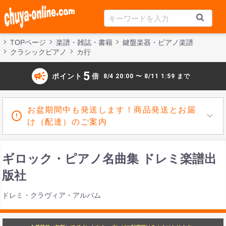
TOPページ
楽譜・雑誌・書籍
鍵盤楽器・ピアノ楽譜
クラシックピアノ
カ行
campaign
5
ポイント
倍
8/4 20:00 〜 8/11 1:59 まで
お盆期間中も発送します！商品発送とお届
け（配達）のご案内
ギロック・ピアノ名曲集 ドレミ楽譜出
版社
ドレミ・クラヴィア・アルバム