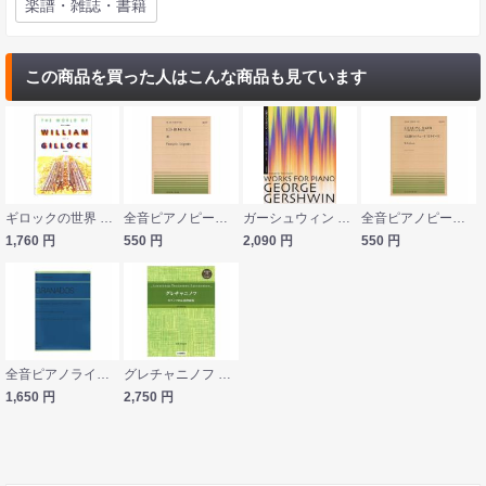
楽譜・雑誌・書籍
この商品を買った人はこんな商品も見ています
ギロックの世界 全音楽譜出版社
全音ピアノピース PP-397 F.クープラン 葦 全音楽譜出版社
ガーシュウィン ピアノ作品集 全音楽譜出版社
全音ピアノピース PP-499 W.ギロック ト長調のエチュード そりすべり 全音楽譜出版社
1,760
円
550
円
2,090
円
550
円
全音ピアノライブラリー グラナドス スペイン民謡による6つの小品 全音楽譜出版社
グレチャニノフ ピアノソロ&連弾曲集 初中級程度 参考演奏音源 ストリーミング再生対応 ヤマハミュージックメディア
1,650
円
2,750
円