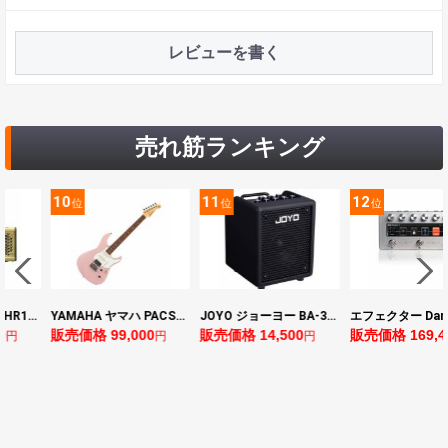
レビューを書く
売れ筋ランキング
10
11
12
位
位
位
ヤマハ YAMAHA THR10II 小型ギターアンプ
YAMAHA ヤマハ PACS+12 ASP Pacifica Standard Plus パシフィカスタンダードプラス エレキギター
JOYO ジョーヨー BA-30 VIBE CUBE BLK 30W 小型ベースアンプ Bluetooth+OTGオーディオI/F搭載
0
販売価格 99,000
販売価格 14,500
販売価格 169,4
円
円
円