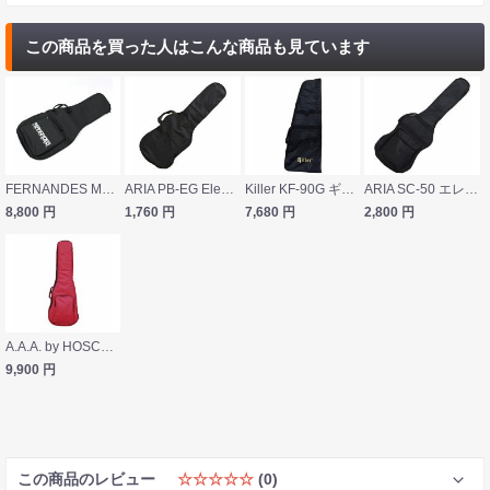
この商品を買った人はこんな商品も見ています
FERNANDES MSC-G モッキンバード用ソフトケース
ARIA PB-EG Electric Guitar エレキギター用 ソフトケース
Killer KF-90G ギター用ソフトケース
ARIA SC-50 エレキギター用ソフトケース
8,800
円
1,760
円
7,680
円
2,800
円
A.A.A. by HOSCO AC-520RD エレキギターケース
9,900
円
この商品のレビュー
☆☆☆☆☆
(0)