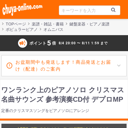
TOPページ
楽譜・雑誌・書籍
鍵盤楽器・ピアノ楽譜
ポピュラーピアノ
オムニバス
campaign
5
ポイント
倍
8/4 20:00 〜 8/11 1:59 まで
お盆期間中も発送します！商品発送とお届
け（配達）のご案内
ワンランク上のピアノソロ クリスマス
名曲サウンズ 参考演奏CD付 デプロMP
定番のクリスマスソングをピアノソロにアレンジ