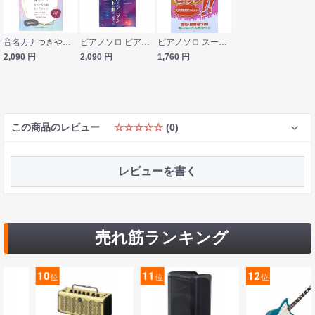
音名カナつきやさしいピアノソロ 30・40代が弾きたい大人の人気曲セレクション シンコーミュージック
ピアノソロ ピアノで弾きたいアニソンアーティストの曲あつめました。 シンコーミュージック
ピアノソロ スーパーやさしく弾けちゃうピアノ!! 女子が弾きたいヒット ケイエムピー
2,090
円
2,090
円
1,760
円
この商品のレビュー
☆☆☆☆☆
(0)
レビューを書く
売れ筋ランキング
0
11
12
1
位
位
位