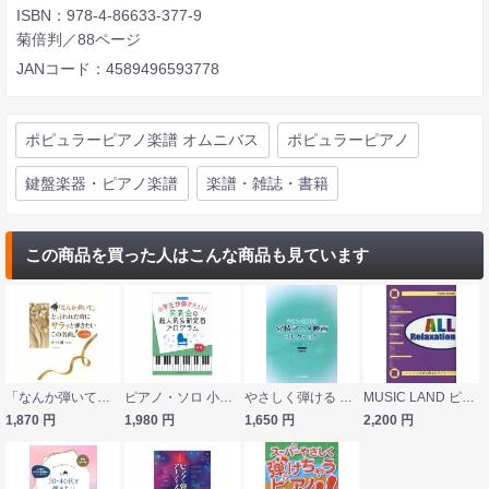
ISBN：978-4-86633-377-9
菊倍判／88ページ
JANコード：4589496593778
ポピュラーピアノ楽譜 オムニバス
ポピュラーピアノ
鍵盤楽器・ピアノ楽譜
楽譜・雑誌・書籍
この商品を買った人はこんな商品も見ています
「なんか弾いて」と言われた時にサラッと弾きたいこの名曲！しっとり編 第3版 全音楽譜出版社
ピアノ・ソロ 小学生が弾きたい!発表会の超人気＆新定番プログラム シンコーミュージック
やさしく弾ける 宮崎アニメ映画コレクション ピアノ連弾編 増補版 カワイ出版
MUSIC LAND ピアノソロ ALL リラクゼーション くつろぎの時をピアノで
1,870
円
1,980
円
1,650
円
2,200
円