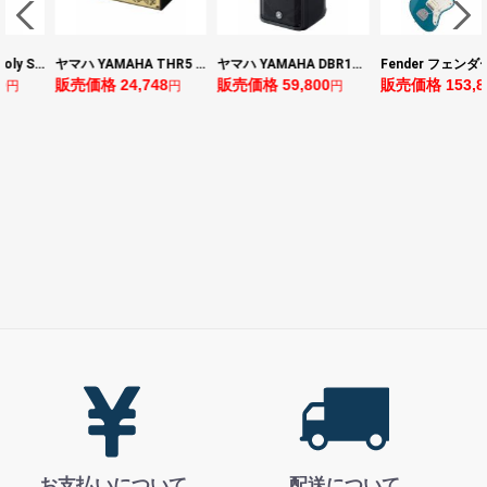
ヤマハ YAMAHA THR5 コンパクトギターアンプ 小型アンプ
ヤマハ YAMAHA DBR10 パワードスピーカー
Fender フェンダー Made in Japan Traditional Late 60s Jazzmaster RW Ocean Turquoise Metallic エレキギター
価格 24,748
販売価格 59,800
販売価格 153,896
販売
円
円
円
お支払いについて
配送について