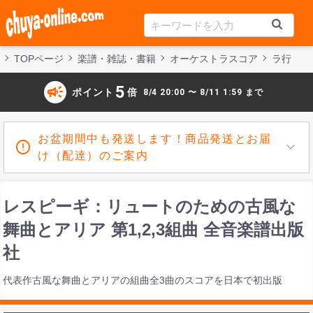
TOPページ
楽譜・雑誌・書籍
オーケストラスコア
ラ行
campaign
5
ポイント
倍
8/4 20:00 〜 8/11 1:59 まで
お盆期間中も発送します！商品発送とお届
け（配達）のご案内
レスピーギ：リュートのための古風な
舞曲とアリア 第1,2,3組曲 全音楽譜出版
社
代表作古風な舞曲とアリアの組曲全3曲のスコアを日本で初出版