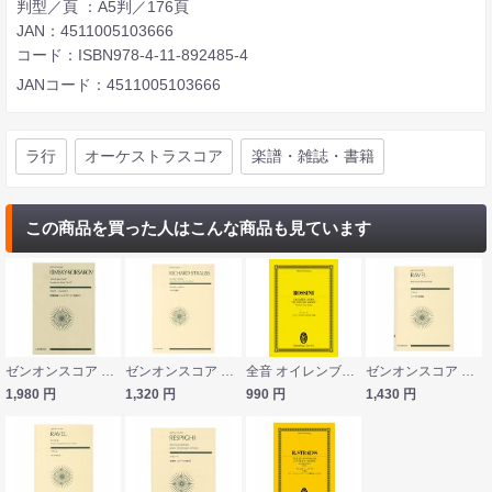
判型／頁 ：A5判／176頁
JAN：4511005103666
コード：ISBN978-4-11-892485-4
JANコード：4511005103666
ラ行
オーケストラスコア
楽譜・雑誌・書籍
この商品を買った人はこんな商品も見ています
ゼンオンスコア リムスキー＝コルサコフ 交響組曲 シェエラザード 作品35 全音楽譜出版社
ゼンオンスコア リヒャルト・シュトラウス サロメの踊り 全音楽譜出版社
全音 オイレンブルク・スコア ロッシーニ：オペラ《どろぼうかささぎ》序曲
ゼンオンスコア ラヴェル スペイン狂詩曲 全音楽譜出版社
1,980
円
1,320
円
990
円
1,430
円