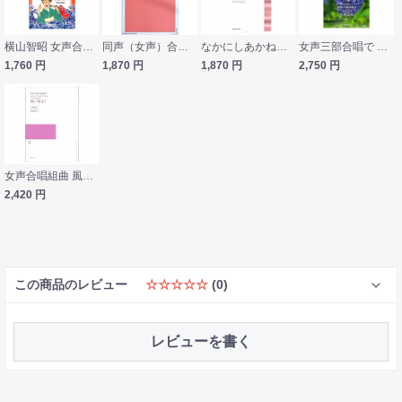
横山智昭 女声合唱のための DO ENKA!ド演歌 カワイ出版
同声（女声）合唱とピアノ（弦楽オーケストラ）のための じゅうにつき 音楽之友社
なかにしあかね：女声合唱組曲 夢から覚めても カワイ出版
女声三部合唱で 「ふるさと」 「大地讃頌」 CD付 ドレミ楽譜出版社
1,760
円
1,870
円
1,870
円
2,750
円
女声合唱組曲 風に寄せて 音楽之友社
2,420
円
この商品のレビュー
☆☆☆☆☆
(0)
レビューを書く