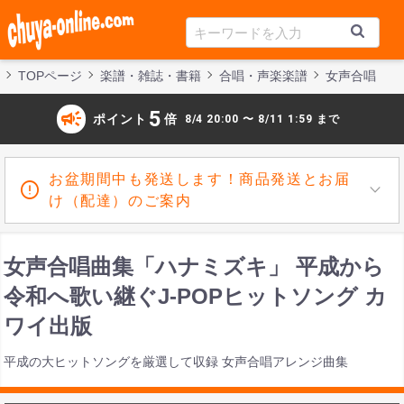
TOPページ
楽譜・雑誌・書籍
合唱・声楽楽譜
女声合唱
campaign
5
ポイント
倍
8/4 20:00 〜 8/11 1:59 まで
お盆期間中も発送します！商品発送とお届
け（配達）のご案内
女声合唱曲集「ハナミズキ」 平成から
令和へ歌い継ぐJ-POPヒットソング カ
ワイ出版
平成の大ヒットソングを厳選して収録 女声合唱アレンジ曲集