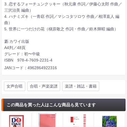
3. 恋するフォーチュンクッキー（秋元康 作詞／伊藤心太郎 作曲／
三沢治美 編曲）
4. ハナミズキ（一青窈 作詞／マシコタツロウ 作曲／相澤直人 編
曲）
5. 世界に一つだけの花（槇原敬之 作詞・作曲／鈴木輝昭 編曲）
纂:カワイ出版
A4判／48頁
グレード：初〜中級
ISBN 978-4-7609-2231-4
JANコード：4962864922316
女声合唱
合唱・声楽楽譜
楽譜・雑誌・書籍
この商品を買った人はこんな商品も見ています