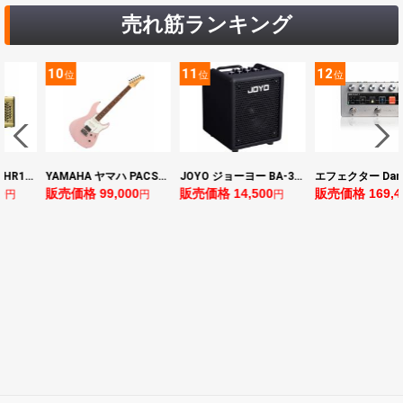
売れ筋ランキング
10
11
12
位
位
位
YAMAHA ヤマハ PACS+12 ASP Pacifica Standard Plus パシフィカスタンダードプラス エレキギター
JOYO ジョーヨー BA-30 VIBE CUBE BLK 30W 小型ベースアンプ Bluetooth+OTGオーディオI/F搭載
エフェクター Darkglass Electronics Anagram ベースエフェクター プリアンプ ダークグラス アナグラム
販売価格 99,000
販売価格 14,500
販売価格 169,400
円
円
円