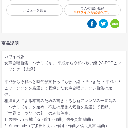
再入荷通知登録
レビューを見る
※ログインが必要です。
商品説明
カワイ出版
女声合唱曲集「ハナミズキ」 平成から令和へ歌い継ぐJ-POPヒッ
トソング 【楽譜】
平成から令和へと時代が変わっても歌い継いでいきたい!平成の大
ヒットソングを厳選して収録した女声合唱アレンジ曲集の第一
弾。
相澤直人による本書のための書き下ろし新アレンジの一青窈の
「ハナミズキ」を始め、不動の定番人気曲を厳選して収録。
「世界に一つだけの花」のみ無伴奏。
1. 未来へ（玉城千春 作詞・作曲／信長貴富 編曲）
2. Automatic（宇多田ヒカル 作詞・作曲／信長貴富 編曲）