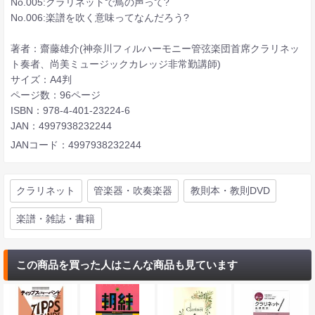
No.005:クラリネットで鳥の声って?
No.006:楽譜を吹く意味ってなんだろう?
著者：齋藤雄介(神奈川フィルハーモニー管弦楽団首席クラリネッ
ト奏者、尚美ミュージックカレッジ非常勤講師)
サイズ：A4判
ページ数：96ページ
ISBN：978-4-401-23224-6
JAN：4997938232244
JANコード：4997938232244
クラリネット
管楽器・吹奏楽器
教則本・教則DVD
楽譜・雑誌・書籍
この商品を買った人はこんな商品も見ています