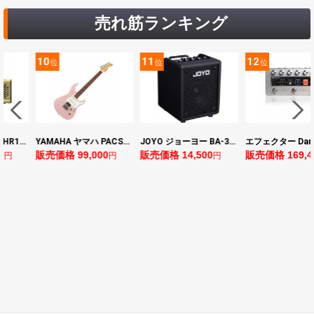
売れ筋ランキング
10
11
12
位
位
位
ヤマハ YAMAHA THR10II 小型ギターアンプ
YAMAHA ヤマハ PACS+12 ASP Pacifica Standard Plus パシフィカスタンダードプラス エレキギター
JOYO ジョーヨー BA-30 VIBE CUBE BLK 30W 小型ベースアンプ Bluetooth+OTGオーディオI/F搭載
0
販売価格 99,000
販売価格 14,500
販売価格 169,4
円
円
円