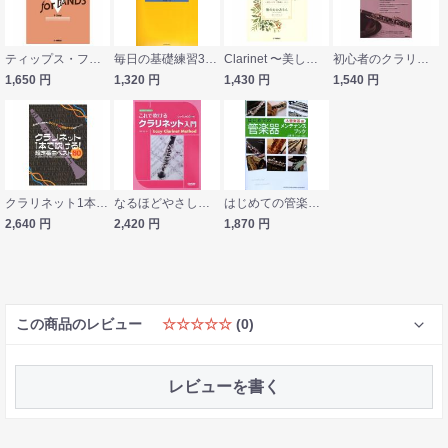
ティップス・フォー・バンド クラリネット ヤマハミュージックメディア
毎日の基礎練習30分 新版 朝練クラリネット 全音楽譜出版社
Clarinet 〜美しいピアノ伴奏とともに〜 海のおかあさん ヤマハミュージックメディア
初心者のクラリネット基礎教本 自由現代社
1,650
円
1,320
円
1,430
円
1,540
円
クラリネット1本で吹ける! 超定番曲ベスト60 シンコーミュージック
なるほどやさしい これで吹ける クラリネット入門 レッスンCD付 ドレミ楽譜出版社
はじめての管楽器メンテナンスブック 木管楽器編 山領茂 ヤマハミュージックメディア
2,640
円
2,420
円
1,870
円
この商品のレビュー
☆☆☆☆☆
(0)
レビューを書く