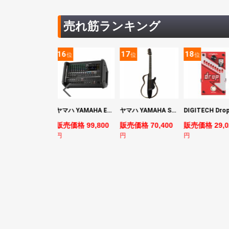
売れ筋ランキング
5
16
17
18
位
位
位
位
YAMAHA ヤマハ PACS+12 SWH Pacifica Standard Plus パシフィカスタンダードプラス エレキギター
ヤマハ YAMAHA EMX7 12ch パワードミキサー
ヤマハ YAMAHA SLG200S TBL サイレントギター
売価格 128,800
販売価格 99,800
販売価格 70,400
販売価格 29,0
円
円
円