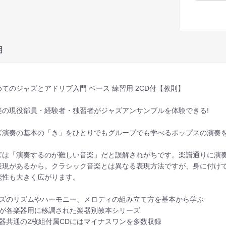
明
めてのジャズとアドリブ入門 ベース 練習用 2CD付【教則】
楽の現役部員・経験者・独習者がジャズアンサンブルを体験できる!
ズ演奏の基本の「き」をひとりでもグループでも学べるポップスの演奏を
ズは「演奏するのが難しい音楽」だと誤解されがちです。楽譜通りに演
表現があるから。クラシック音楽とは異なる表現方法ですが、身に付け
能性も大きく広がります。
ャズのリズムやハーモニー、メロディの組み立て方を基本から学ぶ
譜が各楽器用に移調された楽器別教本シリーズ
楽器共通の2枚組付属CDにはマイナスワンを多数収録