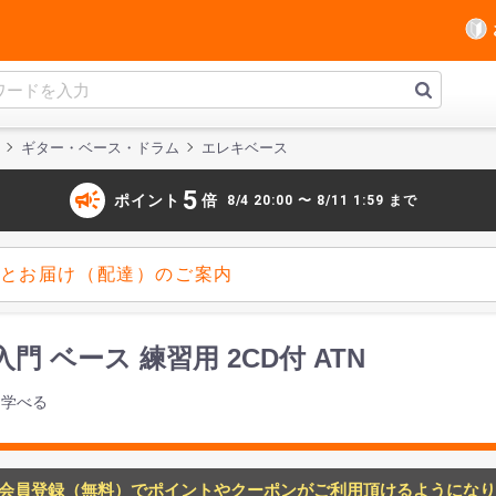
ギター・ベース・ドラム
エレキベース
campaign
5
ポイント
倍
8/4 20:00 〜 8/11 1:59 まで
とお届け（配達）のご案内
ベース 練習用 2CD付 ATN
も学べる
会員登録（無料）でポイントやクーポンがご利用頂けるようになり