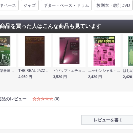
キベース
ジャズ
ギター・ベース・ドラム
教則本・教則DVD
商品を買った人はこんな商品も見ています
プロ直伝! 楽器選びからアドリブまで 知識ゼロからの ジャズ サックス教本 CD付 河原塚ユウジ 著 自由現代社
THE REAL JAZZ GUITAR ジャズギター教則本 ケイエムピー
ビバップ・エチュード クラリネット 模範演奏&マイナスワンCD付 ATN
エッセンシャル・ジャズ・ライン ジョン・コルトレーン・スタイルの探究 B♭ Instruments プレイ・アロングCD付 ATN
4,950
円
3,520
円
2,420
円
2,420
商品のレビュー
☆☆☆☆☆
(0)
レビューを書く