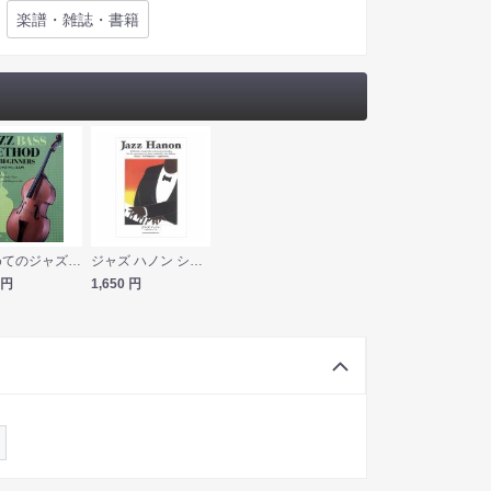
楽譜・雑誌・書籍
はじめてのジャズ・ベース入門 レッスンCD付 野呂芳文 著 ドレミ楽譜出版社
ジャズ ハノン シンコーミュージック
円
1,650
円