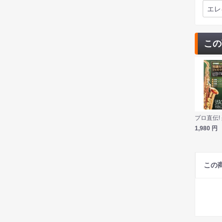
エレ
この
1,980
円
この