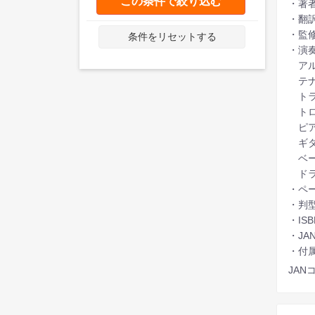
この条件で絞り込む
・著者
・翻
・監
条件をリセットする
・演
アルト
テナー
トラン
トロン
ピアノ:
ギター:
ベース:
ドラムス
・ペー
・判
・ISB
・JA
・付属
JANコ