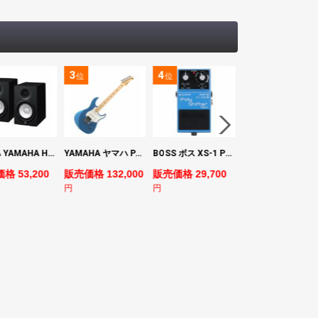
3
4
5
位
位
位
ヤマハ YAMAHA HS7 パワードスタジオモニタースピーカー×2本
YAMAHA ヤマハ PACS+12M SB Pacifica Standard Plus パシフィカスタンダードプラス エレキギター
BOSS ボス XS-1 Poly Shifter ギターエフェクター ピッチシフター
ヤマハ YAMAHA A3M TBS ARE エレク
格 53,200
販売価格 132,000
販売価格 29,700
販売価格 69,980
円
円
円