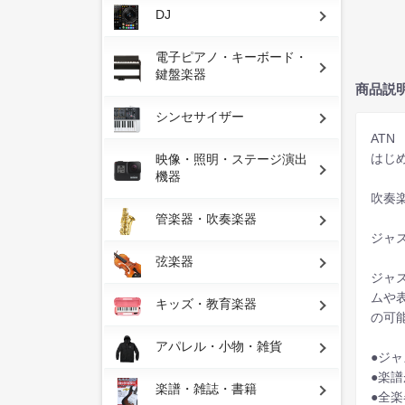
DJ
電子ピアノ・キーボード・
鍵盤楽器
商品説
シンセサイザー
ATN
はじ
映像・照明・ステージ演出
機器
吹奏
管楽器・吹奏楽器
ジャ
弦楽器
ジャ
ムや
キッズ・教育楽器
の可
アパレル・小物・雑貨
●ジ
●楽
楽譜・雑誌・書籍
●全