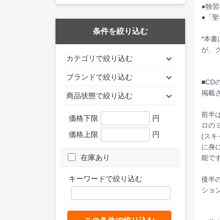
●独
●「
条件を絞り込む
*本
が、
カテゴリで絞り込む
ブランドで絞り込む
■CD
掲載
商品状態で絞り込む
前半
価格下限
円
ロの
価格上限
円
(ス
に身
在庫あり
能で
キーワードで絞り込む
後半
ショ