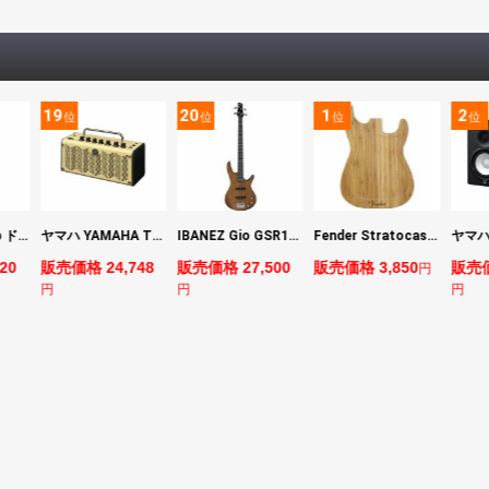
19
20
1
2
位
位
位
位
DIGITECH Drop ドロップ・リチューニング・エフェクト
ヤマハ YAMAHA THR5 コンパクトギターアンプ 小型アンプ
IBANEZ Gio GSR180-LBF エレキベース
Fender Stratocaster Cutting Board カッティングボード（まな板）
20
販売価格 24,748
販売価格 27,500
販売価格 3,850
販売価
円
円
円
円