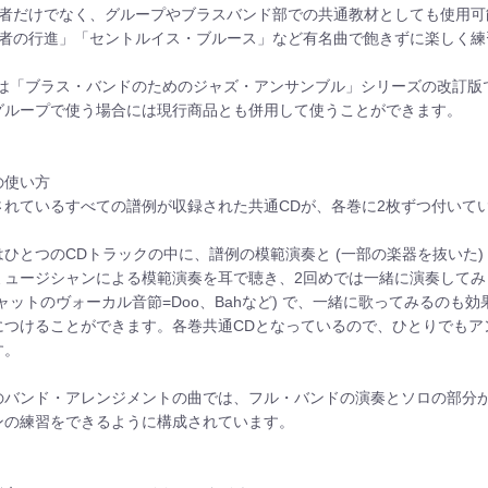
習者だけでなく、グループやブラスバンド部での共通教材としても使用可
聖者の行進」「セントルイス・ブルース」など有名曲で飽きずに楽しく練
書は「ブラス・バンドのためのジャズ・アンサンブル」シリーズの改訂版
グループで使う場合には現行商品とも併用して使うことができます。
の使い方
されているすべての譜例が収録された共通CDが、各巻に2枚ずつ付いて
はひとつのCDトラックの中に、譜例の模範演奏と (一部の楽器を抜いた
ミュージシャンによる模範演奏を耳で聴き、2回めでは一緒に演奏して
キャットのヴォーカル音節=Doo、Bahなど) で、一緒に歌ってみるの
につけることができます。各巻共通CDとなっているので、ひとりでもア
す。
のバンド・アレンジメントの曲では、フル・バンドの演奏とソロの部分
ンの練習をできるように構成されています。