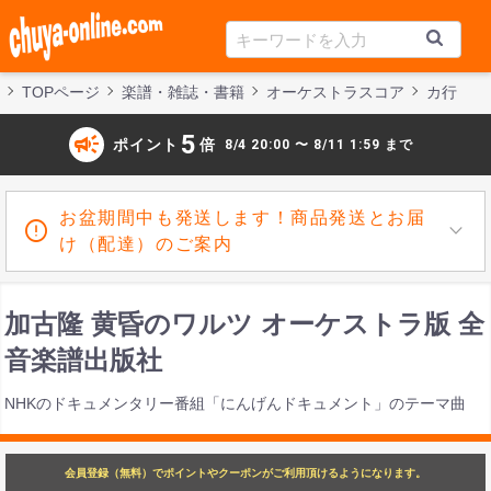
TOPページ
楽譜・雑誌・書籍
オーケストラスコア
カ行
campaign
5
ポイント
倍
8/4 20:00 〜 8/11 1:59 まで
お盆期間中も発送します！商品発送とお届
け（配達）のご案内
加古隆 黄昏のワルツ オーケストラ版 全
音楽譜出版社
NHKのドキュメンタリー番組「にんげんドキュメント」のテーマ曲
会員登録（無料）でポイントやクーポンがご利用頂けるようになります。