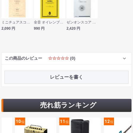
ミニチュアスコア OGT-0269 グリーグ ペール・ギュント 第1組曲・第1組曲 音楽之友社
全音 オイレンブルク・スコア グリンカ：オペラ《ルスランとリュドミーラ》序曲
ゼンオンスコア グリエール バレエ組曲 赤いけし 作品70a 全音楽譜出版社
2,090
円
990
円
2,420
円
この商品のレビュー
☆☆☆☆☆
(0)
レビューを書く
売れ筋ランキング
11
12
13
位
位
位