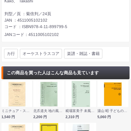
Kako, Takashi
判型／頁 ：菊倍判／24頁
JAN ：4511005102102
コード ：ISBN978-4-11-899799-5
JANコード：4511005102102
カ行
オーケストラスコア
楽譜・雑誌・書籍
この商品を買った人はこんな商品も見ています
ミニチュア・スコア OGT-0267 コダーイ ガラーンタ舞曲 音楽之友社
北爪道夫 地の風景 全音楽譜出版社
糀場富美子 未風化の7つの横顔 全音楽譜出版
湯山 昭 子どものための交響組曲 全音楽譜出版社
1,540
円
2,200
円
2,310
円
5,060
円