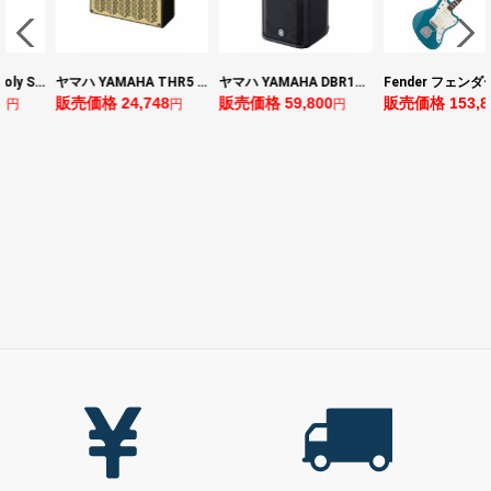
ヤマハ YAMAHA THR5 コンパクトギターアンプ 小型アンプ
ヤマハ YAMAHA DBR10 パワードスピーカー
Fender フェンダー Made in Japan Traditional Late 60s Jazzmaster RW Ocean Turquoise Metallic エレキギター
,748
販売価格 59,800
販売価格 153,896
販売価格 24
円
円
円