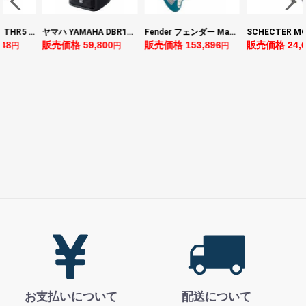
ヤマハ YAMAHA THR5 コンパクトギターアンプ 小型アンプ
ヤマハ YAMAHA DBR10 パワードスピーカー
Fender フェンダー Made in Japan Traditional Late 60s Jazzmaster RW Ocean Turquoise Metallic エレキギター
8
販売価格 59,800
販売価格 153,896
販売価格 24,64
円
円
円
お支払いについて
配送について