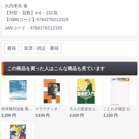
大内孝夫 著
【判型・頁数】4-6・152頁
【ISBNコード】9784276212329
JANコード：9784276212329
書籍
楽譜・雑誌・書籍
この商品を買った人はこんな商品も見ています
松本隆対談集 風待茶房 2005-2015 リットーミュージック
クラウディオ・アバド 静かな革命家 春秋社
大人の音楽史入門 読んでわかる！きいてわかる！クラシック音楽の歴史 改訂版 CD付 ヤマハミュージックメディア
ことわざ検定 公式ガイド&ドリル 9級 シンコーミュージック
2,200
円
3,630
円
2,420
円
1,320
円