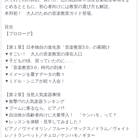
とめるとともに、初心者向けには教室の選び方も解説。
本邦初！ 大人のための音楽教室ガイド登場。
目次
【プロローグ】
【第１章】日本独自の進化形「音楽教室3.0」の幕開け
▼すごい！ 大人の音楽教室の潜在人口
▼子どもの頃、習っていたのに……
▼「音楽教室3.0」時代の到来！
▼イメージを覆すデータの数々
▼ミドル・シニアが続々入会！
【第２章】当世人気楽器事情
▼衝撃!?の人気楽器ランキング
▼ブームに乗るなら、ピアノ!?
▼自治体が高齢者向けに大量導入！ 「ケンハモ」って？
▼レッスンを体験・見学してみました！
ピアノ／ヴァイオリン／フルート／サックス／ドラム／ヴォイト
レ／トランペット／チェロ／ケンハモ／ギター