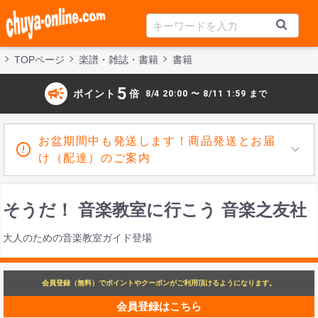
TOPページ
楽譜・雑誌・書籍
書籍
campaign
5
ポイント
倍
8/4 20:00 〜 8/11 1:59 まで
お盆期間中も発送します！商品発送とお届
け（配達）のご案内
そうだ！ 音楽教室に行こう 音楽之友社
大人のための音楽教室ガイド登場
会員登録（無料）でポイントやクーポンがご利用頂けるようになります。
会員登録はこちら