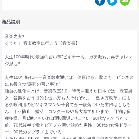
商品説明
音楽之友社
そうだ！ 音楽教室に行こう【音楽書】
人生100年時代“最強の習い事”ビギナーも、ガチ派も、再チャレン
ジ派も!!
人生100年時代ーー音楽教室通いは、健康にも、脳にも、ビジネス
にも役立つ“最強の習い事”だ！
独自の進化をとげ「音楽教室3.0」時代を迎えた日本では、老若男
女、音楽を習う目的も習い方も人それぞれ。「働き方改革」によ
る余暇利用のビジネスマンや子育てが一段落ついた主婦はもちろ
ん、ボケ防止、婚活、コンクールや音大進学狙いまで、目的は多
種多様。月1通いもいれば週8回通いも。40、50代なんて当たり
前、70代後半で歌とピアノを習い始めた男性、80代の女性ドラマ
ー、90代のソプラノまでいる！
人それぞれの目的、習い方、思わぬ効果や当世音楽教室事情をま