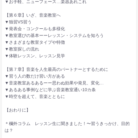
▼お手軽、ニューフェース…楽器あれこれ
【第６章】いざ、音楽教室へ
▼独習VS習う
▼発表会・コンクールも多様化
▼教室選びの基本ーーレッスン・システムを知ろう
▼さまざまな教室タイプや特徴
▼教室探しの流れ
▼体験レッスン、レッスン見学
【第７章】音楽を人生最高のパートナーとするために
▼習う人の数だけ習い方がある
▼音楽教室あるあるーー思わぬ効果や発見、変化…
▼あるある事例などに学ぶ音楽教室通い10カ条
▼時空を超えて、音楽とともに
【おわりに】
＊欄外コラム レッスン生に聞きました！〜習うきっかけ、目的
は？