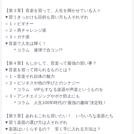
【第３章】音楽を習って、人生を輝かせている人々
▼習うきっかけも目的も習い方も人それぞれ
＜１＞ビギナー
＜２＞再チャレンジ派
＜３＞ガチ派
▼音楽で人生は輝く！
＊コラム 連弾で合コン!?
【第４章】もしかして、音楽って最強の習い事？
▼音楽を習って得られるものとは？
＜１＞音楽それ自体の魅力
＜２＞ビジネスや他の学びとのシナジー
＊コラム VIPもすなる楽器や声楽というものを
＜３＞アンチエイジングやボケ防止にも
＊コラム 人生100年時代の“最強の趣味”決定戦！
【第５章】あれもこれも習いたい！ いろいろな楽器たち
▼習う楽器の選び方は人それぞれ
▼楽器はいくらするの？ 安く手に入れる方法は？