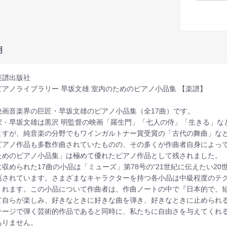
明
楽譜出版社
ピアノライブラリー 早坂文雄 室内のためのピアノ小品集 【楽譜】
映画音楽界の巨匠・早坂文雄のピアノ小品集（全17曲）です。
家・早坂文雄は黒沢 明監督の映画「羅生門」「七人の侍」「生きる」な
ますが、純音楽の分野でもワインガルトナー賞受賞の「古代の舞曲」な
ピアノ作品も多数作曲されていたものの、その多くが作曲者自身によっ
ためのピアノ小品集」は極めて優れたピアノ作品として残されました。
に収められた17曲の小品は「ミューズ」第78号の“21世紀に伝えたい2
薦されています。さまざまなキャラクターを持つ各小品は中級程度のテ
くれます。この小品について作曲者は、作曲ノートの中で『日本的で、
て自らが楽しみ、好きなときに好きな曲を弾き、好きなときに止められ
テージで弾く芸術的作品であると同時に、私たちに自由さを与えてくれ
ありません。