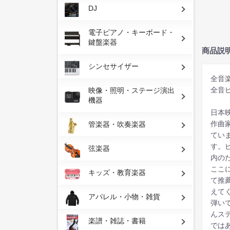
DJ
電子ピアノ・キーボード・
鍵盤楽器
商品説
シンセサイザー
全音
全音
映像・照明・ステージ演出
機器
日本
作曲
管楽器・吹奏楽器
てい
す。
弦楽器
内の
ここ
キッズ・教育楽器
て推
えて
アパレル・小物・雑貨
弾い
んス
楽譜・雑誌・書籍
では