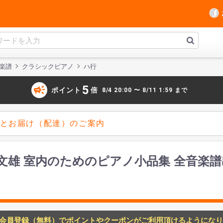
楽譜
クラシックピアノ
ハ行
campaign
5
ポイント
倍
8/4 20:00 〜 8/11 1:59 まで
とお届け（配達）のご案内
文雄 室内のためのピアノ小品集 全音楽譜
会員登録（無料）でポイントやクーポンがご利用頂けるようになり