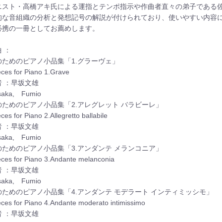
ニスト・高橋アキ氏による運指とテンポ指示や作曲者直々の弟子である佐
的な音組織の分析と発想記号の解説が付けられており、使いやすい内容
必携の一冊としてお薦めします。
 ：
のためのピアノ小品集「1.グラーヴェ」
eces for Piano 1.Grave
者 ：早坂文雄
saka, Fumio
のためのピアノ小品集「2.アレグレット バラビーレ」
ces for Piano 2.Allegretto ballabile
者 ：早坂文雄
saka, Fumio
のためのピアノ小品集「3.アンダンテ メランコニア」
eces for Piano 3.Andante melanconia
者 ：早坂文雄
saka, Fumio
のためのピアノ小品集「4.アンダンテ モデラート インティミッシモ」
eces for Piano 4.Andante moderato intimissimo
者 ：早坂文雄