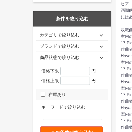
ピア
画期
には
条件を絞り込む
収載曲
カテゴリで絞り込む
室内
17 Pi
ブランドで絞り込む
作曲
Haya
商品状態で絞り込む
室内
17 Pie
価格下限
円
作曲
価格上限
円
Haya
室内
在庫あり
17 Pi
作曲
キーワードで絞り込む
Haya
室内
17 Pi
作曲