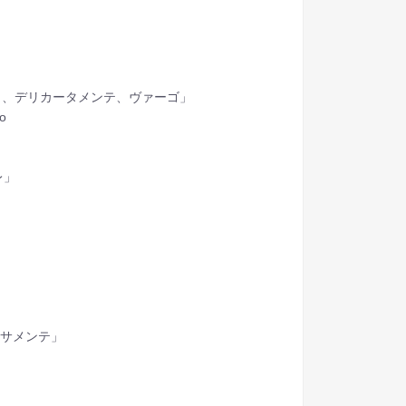
レ 、デリカータメンテ、ヴァーゴ」
go
レ」
ーサメンテ」