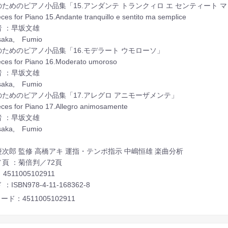
ためのピアノ小品集「15.アンダンテ トランクィロ エ センティート 
eces for Piano 15.Andante tranquillo e sentito ma semplice
者 ：早坂文雄
saka, Fumio
のためのピアノ小品集「16.モデラート ウモローソ」
eces for Piano 16.Moderato umoroso
者 ：早坂文雄
saka, Fumio
のためのピアノ小品集「17.アレグロ アニモーザメンテ」
eces for Piano 17.Allegro animosamente
者 ：早坂文雄
saka, Fumio
次郎 監修 高橋アキ 運指・テンポ指示 中嶋恒雄 楽曲分析
頁 ：菊倍判／72頁
：4511005102911
：ISBN978-4-11-168362-8
ード：4511005102911