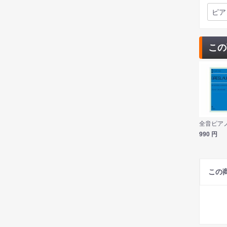
ピア
この
990
円
この