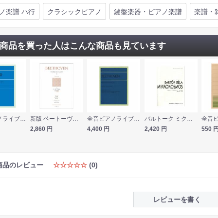
ノ楽譜 ハ行
クラシックピアノ
鍵盤楽器・ピアノ楽譜
楽譜・
商品を買った人はこんな商品も見ています
全音ピアノライブラリー ブレスラウアー やさしいピアノ小品集 Op.46 全音楽譜出版社
新版 ベートーヴェン ピアノ作品集 4 変奏曲集 春秋社
全音ピアノライブラリー ベートーヴェン ピアノソナタ集 1巻〔ハロルド・クラクストン編〕 全音楽譜出版社
バルトーク ミクロコスモス 上 1〜3巻 ドレミ楽譜出版社
2,860
円
4,400
円
2,420
円
550
商品のレビュー
☆☆☆☆☆
(0)
レビューを書く