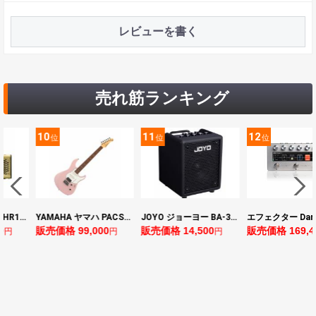
レビューを書く
売れ筋ランキング
11
12
13
位
位
位
YAMAHA ヤマハ PACS+12 ASP Pacifica Standard Plus パシフィカスタンダードプラス エレキギター
JOYO ジョーヨー BA-30 VIBE CUBE BLK 30W 小型ベースアンプ Bluetooth+OTGオーディオI/F搭載
エフェクター Darkglass Electronics Anagram ベースエフェクター プリアンプ ダークグラス アナグラム
000
販売価格 14,500
販売価格 169,400
販売価格 128
円
円
円