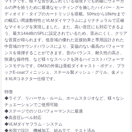
マイクです。様々な音があふれている環境下でも的確にヴォーカ
ルの声を拾うために最適なセッティングを施したハイパー・カー
ディオイド・タイプのカートリッジを搭載。50Hzから18kHzまで
の幅広い周波数特性とVLMダイヤフラムによりナチュラルで正確
なマイキングを実現しました。また、高い音圧にも対応できるよ
う、最大144dBのSPLに設定されているため、歪みにくく、クリア
な音質が得られます。低音域の優れた近接効果と専用設計された
中音域のサウンドバランスにより、妥協のない最高のパフォーマ
ンスを発揮することができます。音のバランス、耐久性の高さ、
快適な操作性、など様々なスペックを誇るハイコストパフォーマ
ンスモデルです。OM3の外装は亜鉛ダイキャスト・ボディ、ブラ
ックE-coatフィニッシュ、スチール製メッシュ・グリル、金メッ
キXLRコネクター仕様です。
特徴
◆ライブ、リハーサル・ルーム、ホームスタジオなど、様々なシ
チュエーションでご使用可能
◆ステージでのソロパフォーマンスに最適
◆高音圧レベル対応
◆VLMダイヤフラム・システム
◆米国で設計、機械加工、組み立て、テスト済み