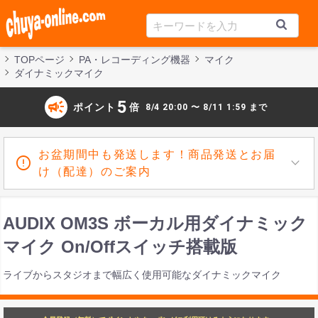
TOPページ
PA・レコーディング機器
マイク
ダイナミックマイク
campaign
5
ポイント
倍
8/4 20:00 〜 8/11 1:59 まで
お盆期間中も発送します！商品発送とお届
け（配達）のご案内
AUDIX OM3S ボーカル用ダイナミック
マイク On/Offスイッチ搭載版
ライブからスタジオまで幅広く使用可能なダイナミックマイク