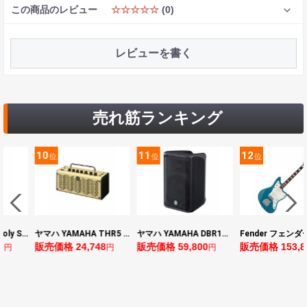
この商品のレビュー
☆☆☆☆☆
(0)
レビューを書く
売れ筋ランキング
11
12
13
位
位
位
ヤマハ YAMAHA THR5 コンパクトギターアンプ 小型アンプ
ヤマハ YAMAHA DBR10 パワードスピーカー
Fender フェンダー Made in Japan Traditional Late 60s Jazzmaster RW Ocean Turquoise Metallic エレキギター
48
販売価格 59,800
販売価格 153,896
販売価格 24,6
円
円
円