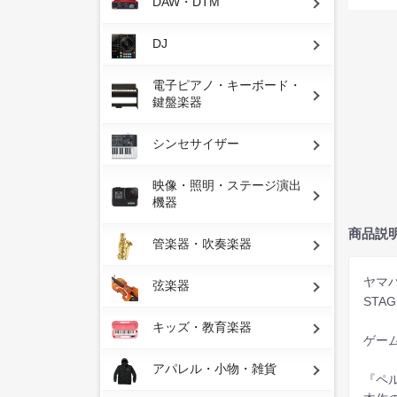
DAW・DTM
DJ
電子ピアノ・キーボード・
鍵盤楽器
シンセサイザー
映像・照明・ステージ演出
機器
商品説
管楽器・吹奏楽器
ヤマ
弦楽器
STA
キッズ・教育楽器
ゲー
アパレル・小物・雑貨
『ペ