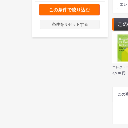
エレ
この条件で絞り込む
この
条件をリセットする
2,530
円
この