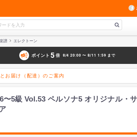
楽譜
エレクトーン
campaign
5
ポイント
倍
8/4 20:00 〜 8/11 1:59 まで
とお届け（配達）のご案内
 6〜5級 Vol.53 ペルソナ5 オリジ
ア