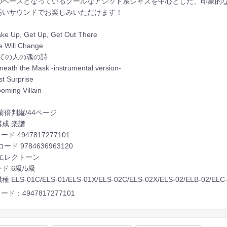
のベースとなっているクールなアシッド系ジャズを中心とした、印象的
高いサウンドでお楽しみいただけます！
ake Up, Get Up, Get Out There
fe Will Change
 全ての人の魂の詩
eneath the Mask -instrumental version-
st Surprise
ooming Villain
菊倍判縦/44ページ
成 楽譜
ード 4947817277101
コード 9784636963120
 エレクトーン
ド 6級/5級
 ELS-01C/ELS-01/ELS-01X/ELS-02C/ELS-02X/ELS-02/ELB-02/ELC
ード：4947817277101