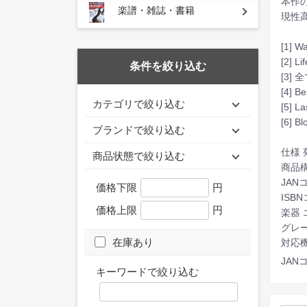
本作
楽譜・雑誌・書籍
現性
[1] W
[2] Li
条件を絞り込む
[3]
[4] B
カテゴリで絞り込む
[5] La
[6] Bl
ブランドで絞り込む
仕様 
商品状態で絞り込む
商品構
JANコ
価格下限
円
ISBN
価格上限
円
楽器
グレー
在庫あり
対応機種
JANコ
キーワードで絞り込む