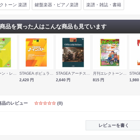
クトーン 楽譜
鍵盤楽器・ピアノ楽譜
楽譜・雑誌・書籍
商品を買った人はこんな商品も見ています
エレクトーン・レッスン・ライブラリー 8〜6級 エレクトーン・ブルクミュラー25の練習曲 CD付 ヤマハミュージックメディア
STAGEA ポピュラー 5〜3級 Vol.98 元気が出る！J-インスト ヤマハミュージックメディア
STAGEA アーチスト 7〜6級 Vol.37 Official髭男dism ヤマハミュージックメディア
月刊エレクトーン 2020年3月号 ヤマハミュージックメディア
2,420
円
2,640
円
815
円
1,980
商品のレビュー
☆☆☆☆☆
(0)
レビューを書く