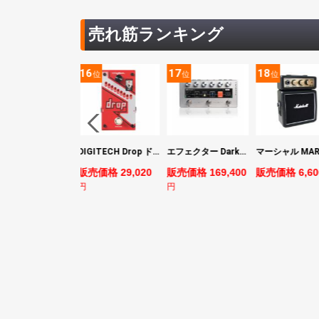
売れ筋ランキング
16
17
18
19
位
位
位
位
DIGITECH Drop ドロップ・リチューニング・エフェクト
エフェクター Darkglass Electronics Anagram ベースエフェクター プリアンプ ダークグラス アナグラム
マーシャル MARSHALL MS2 Mighty Mini 小型ギターアンプ
販売価格 29,020
販売価格 169,400
販売価格 6,600
販売価格 4,
円
円
円