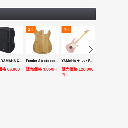
4
5
6
位
位
位
位
Fender Stratocaster Cutting Board カッティングボード（まな板）
YAMAHA ヤマハ PACS+12M ASP Pacifica Standard Plus パシフィカスタンダードプラス エレキギター
BOSS VE-1 Vocal Echo ボーカル用ハーモニーエフェクター
価格 3,850
販売価格 128,800
販売価格 24,200
販売価格 75,0
円
円
円
円