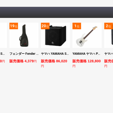
20
1
2
3
位
位
位
フェンダー Fender FE610 Electric Guitar Gig Bag Black エレキギター用ギグバッグ
ヤマハ YAMAHA STAGEPAS 200 バッテリー非搭載モデル ポータブルPAシステム
YAMAHA ヤマハ PACS+12 SWH Pacifica Standard Plus パシフィカスタンダードプラス エレキギター
ヤマハ YAMAHA CBR15 ラウドスピーカー
379
販売価格 86,020
販売価格 128,800
販売価格 66,800
販売
円
円
円
円