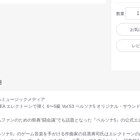
数量
お気
レ
明
ハミュージックメディア
GEA エレクトーンで弾く 6〜5級 Vol.53 ペルソナ5 オリジナル・サ
ムファンのための祭典“闘会議”でも話題となった『ペルソナ5』の公式
ルソナ5』のゲーム音楽を手がける作曲家の目黒将司氏はエレクトーンの