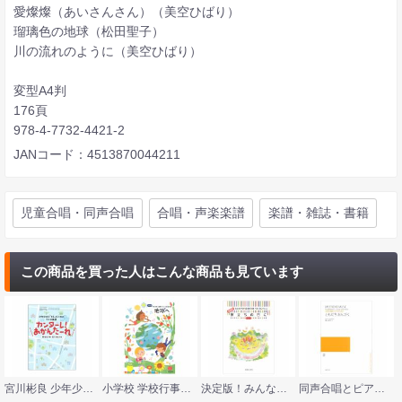
愛燦燦（あいさんさん）（美空ひばり）
瑠璃色の地球（松田聖子）
川の流れのように（美空ひばり）
変型A4判
176頁
978-4-7732-4421-2
JANコード：4513870044211
児童合唱・同声合唱
合唱・声楽楽譜
楽譜・雑誌・書籍
この商品を買った人はこんな商品も見ています
宮川彬良 少年少女と「まち」のための9つの風景 カンターレ！あかんたーれ 全音楽譜出版社
小学校 学校行事・授業のための新教材集 地球へ 教育芸術社
決定版！みんなでうたう卒業式の歌 ベストセレクション 旅立ちの日に 同声版 音楽之友社
同声合唱とピアノのための ともだち おんがく 音楽之友社