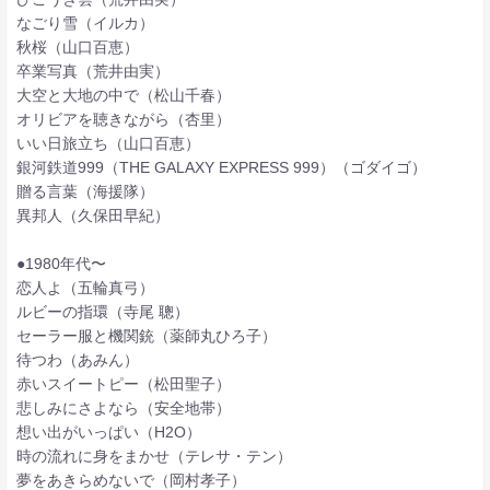
なごり雪（イルカ）
秋桜（山口百恵）
卒業写真（荒井由実）
大空と大地の中で（松山千春）
オリビアを聴きながら（杏里）
いい日旅立ち（山口百恵）
銀河鉄道999（THE GALAXY EXPRESS 999）（ゴダイゴ）
贈る言葉（海援隊）
異邦人（久保田早紀）
●1980年代〜
恋人よ（五輪真弓）
ルビーの指環（寺尾 聰）
セーラー服と機関銃（薬師丸ひろ子）
待つわ（あみん）
赤いスイートピー（松田聖子）
悲しみにさよなら（安全地帯）
想い出がいっぱい（H2O）
時の流れに身をまかせ（テレサ・テン）
夢をあきらめないで（岡村孝子）