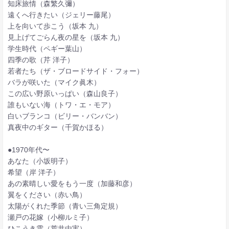
知床旅情（森繁久彌）
遠くへ行きたい（ジェリー藤尾）
上を向いて歩こう（坂本 九）
見上げてごらん夜の星を（坂本 九）
学生時代（ペギー葉山）
四季の歌（芹 洋子）
若者たち（ザ・ブロードサイド・フォー）
バラが咲いた（マイク眞木）
この広い野原いっぱい（森山良子）
誰もいない海（トワ・エ・モア）
白いブランコ（ビリー・バンバン）
真夜中のギター（千賀かほる）
●1970年代〜
あなた（小坂明子）
希望（岸 洋子）
あの素晴しい愛をもう一度（加藤和彦）
翼をください（赤い鳥）
太陽がくれた季節（青い三角定規）
瀬戸の花嫁（小柳ルミ子）
ひこうき雲（荒井由実）