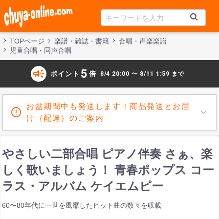
TOPページ
楽譜・雑誌・書籍
合唱・声楽楽譜
児童合唱・同声合唱
campaign
5
ポイント
倍
8/4 20:00 〜 8/11 1:59 まで
お盆期間中も発送します！商品発送とお届
け（配達）のご案内
やさしい二部合唱 ピアノ伴奏 さぁ、楽
しく歌いましょう！ 青春ポップス コー
ラス・アルバム ケイエムピー
60〜80年代に一世を風靡したヒット曲の数々を収載