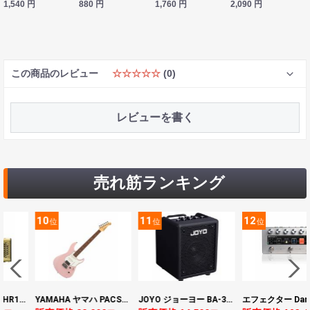
1,540
円
880
円
1,760
円
2,090
円
この商品のレビュー
☆☆☆☆☆
(0)
レビューを書く
売れ筋ランキング
11
12
13
位
位
位
YAMAHA ヤマハ PACS+12 ASP Pacifica Standard Plus パシフィカスタンダードプラス エレキギター
JOYO ジョーヨー BA-30 VIBE CUBE BLK 30W 小型ベースアンプ Bluetooth+OTGオーディオI/F搭載
エフェクター Darkglass Electronics Anagram ベースエフェクター プリアンプ ダークグラス アナグラム