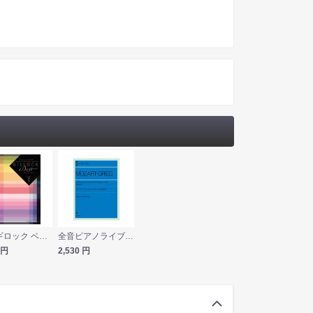
全音 ギロック ベスト レベル1
全音ピアノライブラリー モーツァルト グリーグ 2台のピアノのためのソナタと幻想曲 全曲 全音楽譜出版社
円
2,530
円