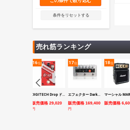
この条件で絞り込む
条件をリセットする
売れ筋ランキング
5
16
17
18
位
位
位
位
ヤマハ YAMAHA PACIFICA311H RM パシフィカ エレキギター
DIGITECH Drop ドロップ・リチューニング・エフェクト
エフェクター Darkglass Electronics Anagram ベースエフェクター プリアンプ ダークグラス アナグラム
売価格 44,880
販売価格 29,020
販売価格 169,400
販売価格 6,60
円
円