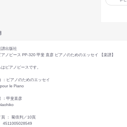
明
楽譜出版社
アノピース PP-320 甲斐 直彦 ピアノのためのエッセイ 【楽譜】
らはピアノピースです。
曲 ：ピアノのためのエッセイ
 pour le Piano
者 ：甲斐直彦
Naohiko
頁 ： 菊倍判／10頁
： 4511005028549