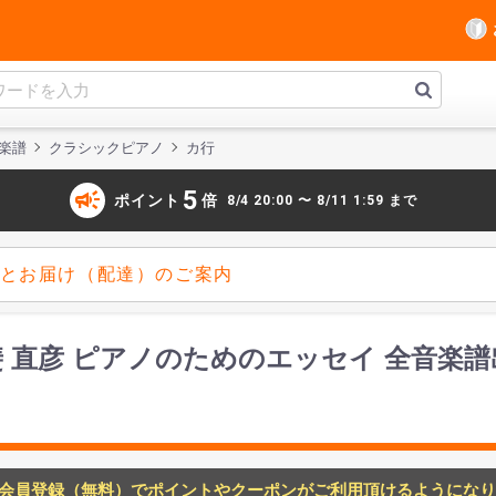
楽譜
クラシックピアノ
カ行
campaign
5
ポイント
倍
8/4 20:00 〜 8/11 1:59 まで
とお届け（配達）のご案内
甲斐 直彦 ピアノのためのエッセイ 全音楽
会員登録（無料）でポイントやクーポンがご利用頂けるようになり