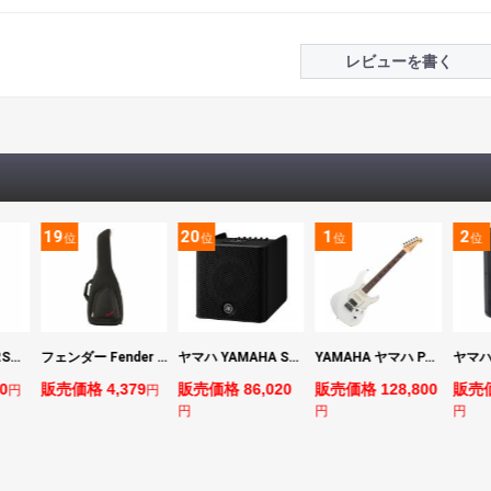
レビューを書く
19
20
1
2
位
位
位
位
マーシャル MARSHALL MS2 Mighty Mini 小型ギターアンプ
フェンダー Fender FE610 Electric Guitar Gig Bag Black エレキギター用ギグバッグ
ヤマハ YAMAHA STAGEPAS 200 バッテリー非搭載モデル ポータブルPAシステム
YAMAHA ヤマハ PACS+12 SWH Pacifica Standard Plus パシフィカスタンダードプラス エレキギター
0
販売価格 4,379
販売価格 86,020
販売価格 128,800
販売価
円
円
円
円
円