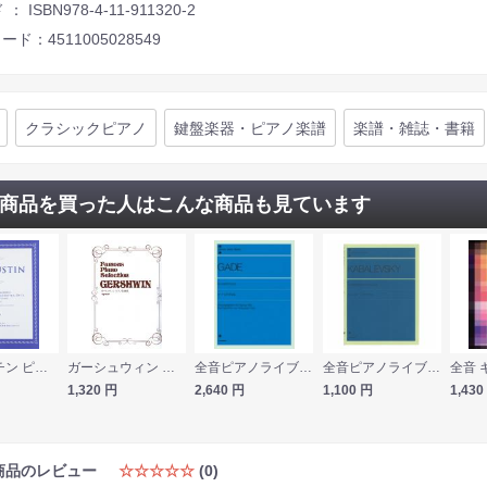
： ISBN978-4-11-911320-2
ード：4511005028549
クラシックピアノ
鍵盤楽器・ピアノ楽譜
楽譜・雑誌・書籍
商品を買った人はこんな商品も見ています
カプースチン ピアノと管弦楽のための協奏曲 第2番 作品14 ヤマハミュージックメディア
ガーシュウィン ピアノ名曲集 デプロMP
全音ピアノライブラリー ガーデ ピアノ作品集 全音楽譜出版社
全音ピアノライブラリー カバレフスキー 2つのソナチネ Op.13 全音楽譜出版社
1,320
円
2,640
円
1,100
円
1,430
商品のレビュー
☆☆☆☆☆
(0)