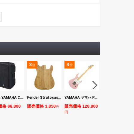
3
4
5
位
位
位
ヤマハ YAMAHA CBR15 ラウドスピーカー
Fender Stratocaster Cutting Board カッティングボード（まな板）
YAMAHA ヤマハ PACS+12M ASP Pacifica Standard Plus パシフィカスタンダードプラス エレキギター
BOSS VE-1 Vocal Echo
格 66,800
販売価格 3,850
販売価格 128,800
販売価格 24,200
円
円
円