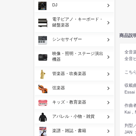
DJ
電子ピアノ・キーボード・
鍵盤楽器
商品説
シンセサイザー
全音
映像・照明・ステージ演出
全音ピ
機器
こち
管楽器・吹奏楽器
収載
弦楽器
Essai
キッズ・教育楽器
作曲
Kai，
アパレル・小物・雑貨
判型／
楽譜・雑誌・書籍
JAN 