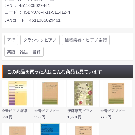
JAN ： 4511005029461
コード ： ISBN978-4-11-911412-4
JANコード：4511005029461
ア行
クラシックピアノ
鍵盤楽器・ピアノ楽譜
楽譜・雑誌・書籍
この商品を買った人はこんな商品も見ています
全音ピアノ連弾ピース ディアベッリ：かわいいソナタ 第1番 PDP-010 全音楽譜出版社
全音ピアノピース PP-323 伊藤隆太 琴のスタイルによる小組曲 全音楽譜出版社
伊藤康英ピアノソロセレクション ノスタルジックワールド 音楽之友社
全音ピアノピース PP-463 池辺 晋一郎 大地は蒼い一個のオレンジのような… 全音楽譜出版社
550
円
550
円
1,870
円
770
円