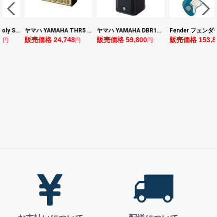
ヤマハ YAMAHA THR5 コンパクトギターアンプ 小型アンプ
ヤマハ YAMAHA DBR10 パワードスピーカー
Fender フェンダー Made in Japan Traditional Late 60s Jazzmaster RW Ocean Turquoise Metallic エレキギター
格 24,748
販売価格 59,800
販売価格 153,896
販売価
円
円
円