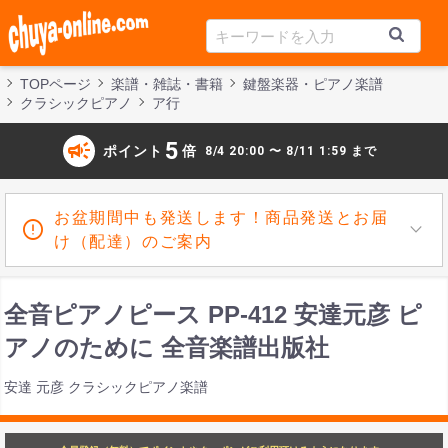
TOPページ
楽譜・雑誌・書籍
鍵盤楽器・ピアノ楽譜
クラシックピアノ
ア行
campaign
5
ポイント
倍
8/4 20:00 〜 8/11 1:59 まで
お盆期間中も発送します！商品発送とお届
け（配達）のご案内
全音ピアノピース PP-412 安達元彦 ピ
アノのために 全音楽譜出版社
安達 元彦 クラシックピアノ楽譜