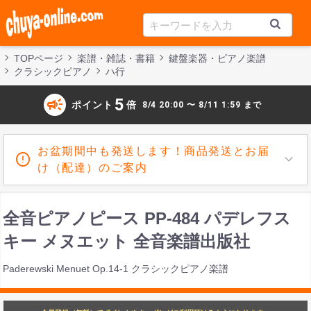
TOPページ
楽譜・雑誌・書籍
鍵盤楽器・ピアノ楽譜
クラシックピアノ
ハ行
campaign
5
ポイント
倍
8/4 20:00 〜 8/11 1:59 まで
お盆期間中も発送します！商品発送とお届
け（配達）のご案内
全音ピアノピース PP-484 パデレフス
キー メヌエット 全音楽譜出版社
Paderewski Menuet Op.14-1 クラシックピアノ楽譜