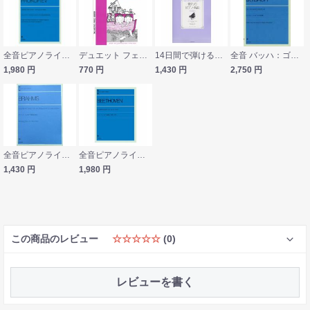
全音ピアノライブラリー プロコフィエフ ロメオとジュリエット ピアノのための10の小品 全音楽譜出版社
デュエット フェボリット レベル1 東音企画
14日間で弾ける！おとなの独習ピアノ 憧れのピアノ名曲 14days エリーゼのために 月光の曲 全音楽譜出版社
全音 バッハ：ゴールトベルク変奏曲
1,980
円
770
円
1,430
円
2,750
円
全音ピアノライブラリー ブラームス ハンガリー舞曲集 連弾 全音楽譜出版社
全音ピアノライブラリー ベートーベン ピアノ協奏曲 第5番 皇帝 標準版 全音楽譜出版社
1,430
円
1,980
円
この商品のレビュー
☆☆☆☆☆
(0)
レビューを書く