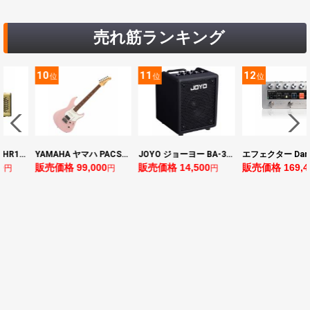
売れ筋ランキング
10
11
12
位
位
位
ヤマハ YAMAHA THR10II 小型ギターアンプ
YAMAHA ヤマハ PACS+12 ASP Pacifica Standard Plus パシフィカスタンダードプラス エレキギター
JOYO ジョーヨー BA-30 VIBE CUBE BLK 30W 小型ベースアンプ Bluetooth+OTGオーディオI/F搭載
0
販売価格 99,000
販売価格 14,500
販売価格 169,4
円
円
円