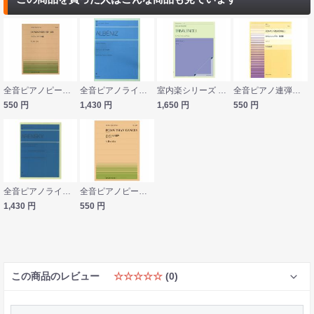
全音ピアノピース PP-031 アイルランド民謡 ロンドンデリーの歌 全音楽譜出版社
全音ピアノライブラリー アルベニス ピアノ小品集 上原由記音 校訂 解説 全音楽譜出版社
室内楽シリーズ 池辺晋一郎 トリヴァランス I 全音楽譜出版社
全音ピアノ連弾ピース ディアベッリ：かわいいソナタ 第1番 PDP-010 全音楽譜出版社
550
円
1,430
円
1,650
円
550
円
全音ピアノライブラリー アレンスキー 子どものための6つの小品 連弾 全音楽譜出版社
全音ピアノピース ボロディン 歌劇《イーゴリ公》より ダッタン人の踊り PP-545 全音楽譜出版社
1,430
円
550
円
この商品のレビュー
☆☆☆☆☆
(0)