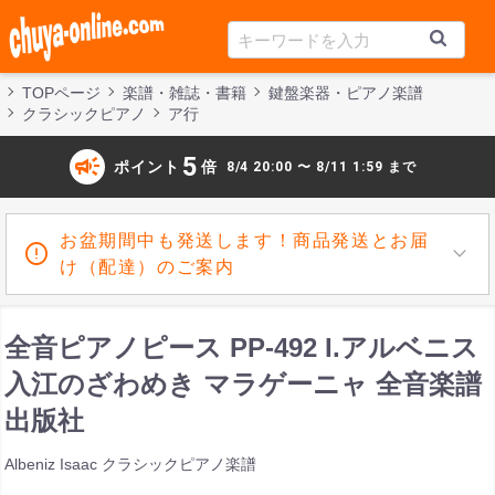
TOPページ
楽譜・雑誌・書籍
鍵盤楽器・ピアノ楽譜
クラシックピアノ
ア行
campaign
5
ポイント
倍
8/4 20:00 〜 8/11 1:59 まで
お盆期間中も発送します！商品発送とお届
け（配達）のご案内
全音ピアノピース PP-492 I.アルベニス
入江のざわめき マラゲーニャ 全音楽譜
出版社
Albeniz Isaac クラシックピアノ楽譜