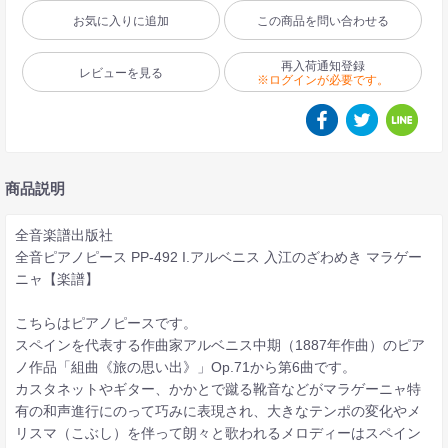
お気に入りに追加
この商品を問い合わせる
再入荷通知登録
レビューを見る
※ログインが必要です。
商品説明
全音楽譜出版社
全音ピアノピース PP-492 I.アルベニス 入江のざわめき マラゲー
ニャ【楽譜】
こちらはピアノピースです。
スペインを代表する作曲家アルベニス中期（1887年作曲）のピア
ノ作品「組曲《旅の思い出》」Op.71から第6曲です。
カスタネットやギター、かかとで蹴る靴音などがマラゲーニャ特
有の和声進行にのって巧みに表現され、大きなテンポの変化やメ
リスマ（こぶし）を伴って朗々と歌われるメロディーはスペイン