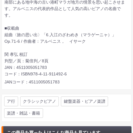
南部にある地中海の古い港町マラガ地方の情景を思い起こさせま
す。アルベニスの代表的作品として人気の高いピアノの名曲で
す。
■収載曲
組曲〈旅の思い出〉「6.入江のざわめき（マラゲーニャ）」
Op.71-6 / 作曲者：アルベニス， イサーク
関 孝弘 校訂
判型／頁：菊倍判／8頁
JAN：4511005051783
コード：ISBN978-4-11-911492-6
JANコード：4511005051783
ア行
クラシックピアノ
鍵盤楽器・ピアノ楽譜
楽譜・雑誌・書籍
この商品を買った人はこんな商品も見ています