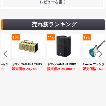
レビューを書く
売れ筋ランキング
11
12
13
位
位
位
ヤマハ YAMAHA THR5 コンパクトギターアンプ 小型アンプ
ヤマハ YAMAHA DBR10 パワードスピーカー
Fender フェンダー Made in Japan Traditional Late 60s Jazzmaster RW Ocean Turquoise Metallic エレキギター
,748
販売価格 59,800
販売価格 153,896
販売価格 24
円
円
円