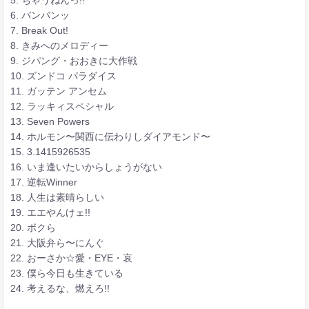
6. バンバンッ
7. Break Out!
8. きみへのメロディー
9. ジパング・おおきに大作戦
10. ズンドコ パラダイス
11. ガッテン アンセム
12. ラッキィスペシャル
13. Seven Powers
14. ホルモン〜関西に伝わりしダイアモンド〜
15. 3.1415926535
16. いま逢いたいからしょうがない
17. 逆転Winner
18. 人生は素晴らしい
19. エエやんけェ!!
20. ボクら
21. 大阪弁ら〜にんぐ
22. おーさか☆愛・EYE・哀
23. 僕ら今日も生きている
24. 考えるな、燃えろ!!