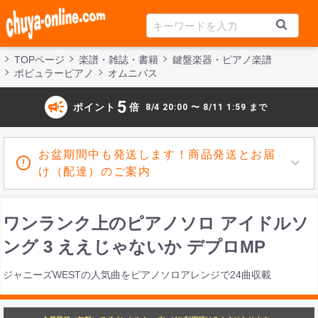
TOPページ
楽譜・雑誌・書籍
鍵盤楽器・ピアノ楽譜
ポピュラーピアノ
オムニバス
campaign
5
ポイント
倍
8/4 20:00 〜 8/11 1:59 まで
お盆期間中も発送します！商品発送とお届
け（配達）のご案内
ワンランク上のピアノソロ アイドルソ
ング 3 ええじゃないか デプロMP
ジャニーズWESTの人気曲をピアノソロアレンジで24曲収載