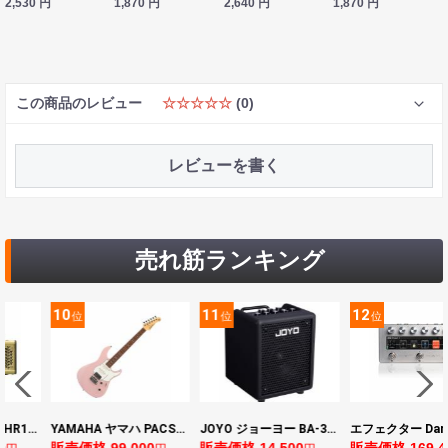
2,530
円
1,870
円
2,640
円
1,870
円
この商品のレビュー
☆☆☆☆☆
(0)
レビューを書く
売れ筋ランキング
11
12
13
位
位
位
YAMAHA ヤマハ PACS+12 ASP Pacifica Standard Plus パシフィカスタンダードプラス エレキギター
JOYO ジョーヨー BA-30 VIBE CUBE BLK 30W 小型ベースアンプ Bluetooth+OTGオーディオI/F搭載
エフェクター Darkglass Electronics Anagram ベースエフェクター プリアンプ ダークグラス アナグラム