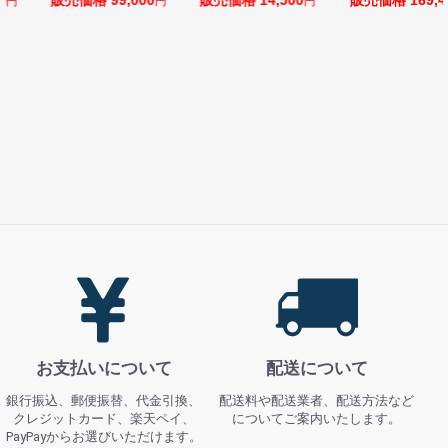
,000
販売価格 14,500
販売価格 169,400
販売価格 128
円
円
円
お支払いについて
配送について
銀行振込、郵便振替、代金引換、
配送料や配送業者、配送方法など
クレジットカード、楽天ペイ、
についてご案内いたします。
PayPayからお選びいただけます。