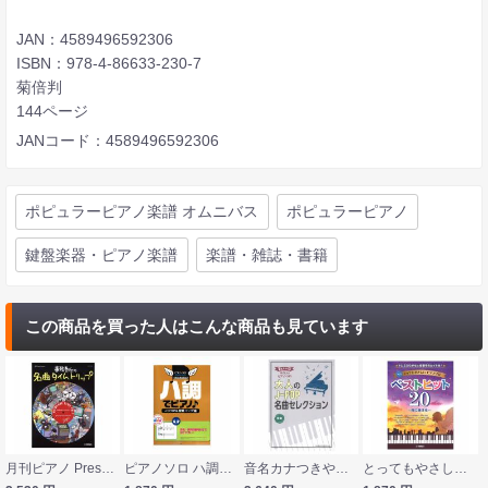
JAN：4589496592306
ISBN：978-4-86633-230-7
菊倍判
144ページ
JANコード：4589496592306
ポピュラーピアノ楽譜 オムニバス
ポピュラーピアノ
鍵盤楽器・ピアノ楽譜
楽譜・雑誌・書籍
この商品を買った人はこんな商品も見ています
月刊ピアノ Presents 事務員Gの名曲タイムトリップ ヤマハミュージックメディア
ピアノソロ ハ調でピアノ J-POP＆定番ソング編 ケイエムピー
音名カナつきやさしいピアノソロ 大人のJ-POP名曲セレクション シンコーミュージック
とってもやさしいピアノソロ ベストヒット20 夜に駆ける ドレミふりがな&指番号のガイド付 ヤマハミュージックメディア