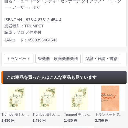
曲名：ニューヨーク・シティ・セレナーデ タイアップ：『ミスタ
ー・アーサー』より
ISBN/JAN：978-4-87312-454-4
楽器種別：TRUMPET
編成：ソロ ／伴奏付
JANコード：4560395464543
トランペット
管楽器・吹奏楽器楽譜
楽譜・雑誌・書籍
この商品を買った人はこんな商品も見ています
Trumpet 美しいピアノ伴奏とともに はにゅうの宿 ヤマハミュージックメディア
Trumpet 美しいピアノ伴奏とともに いのちの名前 ヤマハミュージックメディア
Trumpet 美しいピアノ伴奏とともに もののけ姫 ヤマハミュージックメディア
トランペットで奏でるヒーリング・バラード CD付き ドレミ楽譜出版社
1,430
円
1,430
円
1,430
円
2,750
円