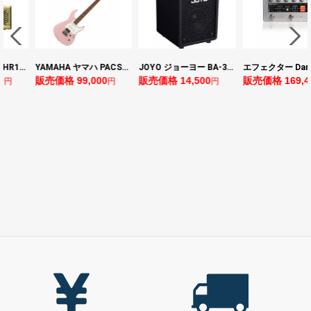
YAMAHA ヤマハ PACS+12 ASP Pacifica Standard Plus パシフィカスタンダードプラス エレキギター
JOYO ジョーヨー BA-30 VIBE CUBE BLK 30W 小型ベースアンプ Bluetooth+OTGオーディオI/F搭載
エフェクター Darkglass Electronics Anagram ベースエフェクター プリアンプ ダークグラス アナグラム
売価格 99,000
販売価格 14,500
販売価格 169,400
販
円
円
円