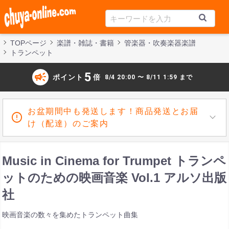
TOPページ
楽譜・雑誌・書籍
管楽器・吹奏楽器楽譜
トランペット
campaign
5
ポイント
倍
8/4 20:00 〜 8/11 1:59 まで
お盆期間中も発送します！商品発送とお届
け（配達）のご案内
Music in Cinema for Trumpet トランペ
ットのための映画音楽 Vol.1 アルソ出版
社
映画音楽の数々を集めたトランペット曲集