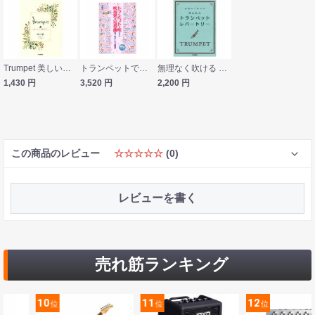
Trumpet 美しいピアノ伴奏とともに 時の歌 ヤマハミュージックメディア
トランペットで吹きたい 吹奏楽の定番曲あつめました。 保存版 カラオケCD2枚付 シンコーミュージック
無理なく吹ける かんたん トランペット レパートリー ヤマハミュージックメディア
1,430
円
3,520
円
2,200
円
この商品のレビュー
☆☆☆☆☆
(0)
レビューを書く
売れ筋ランキング
10
11
12
位
位
位