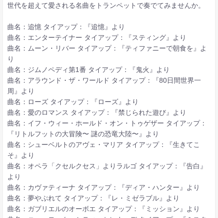
世代を超えて愛される名曲をトランペットで奏でてみませんか。
曲名：追憶 タイアップ：『追憶』より
曲名：エンターテイナー タイアップ：『スティング』より
曲名：ムーン・リバー タイアップ：『ティファニーで朝食を』よ
り
曲名：ジムノペディ第1番 タイアップ：『鬼火』より
曲名：アラウンド・ザ・ワールド タイアップ：『80日間世界一
周』より
曲名：ローズ タイアップ：『ローズ』より
曲名：愛のロマンス タイアップ：『禁じられた遊び』より
曲名：イフ・ウィー・ホールド・オン・トゥゲザー タイアップ：
『リトルフットの大冒険〜 謎の恐竜大陸〜』より
曲名：シューベルトのアヴェ・マリア タイアップ：『生きてこ
そ』より
曲名：オペラ「クセルクセス」よりラルゴ タイアップ：『告白』
より
曲名：カヴァティーナ タイアップ：『ディア・ハンター』より
曲名：夢やぶれて タイアップ：『レ・ミゼラブル』より
曲名：ガブリエルのオーボエ タイアップ：『ミッション』より