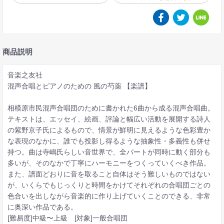
商品説明
音楽之友社
混声合唱とピアノのための 風の芍薬 【楽譜】
相模原市民混声合唱団のために書かれた6曲から成る混声合唱曲。
テキストは、エッセイ、絵画、評論と幅広い活動を展開する詩人
の紫野京子氏によるもので、情景が鮮明に見えるような色彩豊か
な表現のなかに、誰でも投影し得るような抽象性・多義性も併せ
持つ。曲は寺嶋氏らしい音世界で、全パートが同時に動く部分も
多いが、そのなかで丁寧にハーモニーをつくっていくべき作品。
また、譜面どおりに音を取ること自体はそう難しいものではない
が、いくらでもじっくりと時間をかけてそれぞれの合唱団ごとの
色合いを出しながら音楽的に作り上げていくことのできる、非常
に奥深い作品である。
[難易度]中級〜上級 [対象]一般合唱団