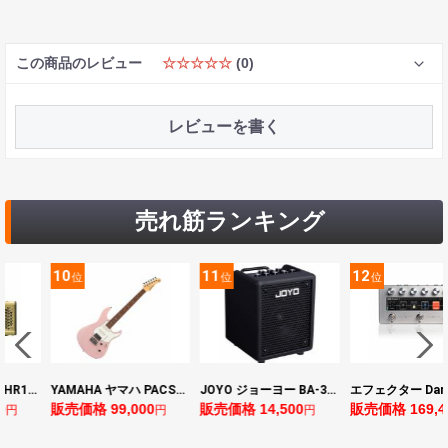
この商品のレビュー
☆☆☆☆☆
(0)
レビューを書く
売れ筋ランキング
10
11
12
位
位
位
ヤマハ YAMAHA THR10II 小型ギターアンプ
YAMAHA ヤマハ PACS+12 ASP Pacifica Standard Plus パシフィカスタンダードプラス エレキギター
JOYO ジョーヨー BA-30 VIBE CUBE BLK 30W 小型ベースアンプ Bluetooth+OTGオーディオI/F搭載
0
販売価格 99,000
販売価格 14,500
販売価格 169,4
円
円
円