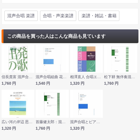
混声合唱 楽譜
合唱・声楽楽譜
楽譜・雑誌・書籍
この商品を買った人はこんな商品も見ています
信長貴富 混声合唱とピアノのための 出発（たびだち）の歌 カワイ出版
混声合唱組曲 花のある風景 音楽之友社
相澤直人 合唱エクササイズ アンサンブル編2 AIZAWA METHOD カワイ出版
松下耕 無伴奏混声合唱のためのうたおり カワイ出版
1,760
円
1,540
円
1,320
円
1,760
円
広い河の岸辺 思い出のサリーガーデン 混声三部・二部合唱 全音楽譜出版社
首藤健太郎：混声合唱とピアノのための組曲 草の上 〜測量船 より〜 カワイ出版
混声合唱とピアノのための アプローズ 音楽之友社
1,320
円
1,760
円
1,320
円