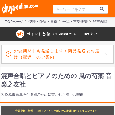
TOPページ
楽譜・雑誌・書籍
合唱・声楽楽譜
混声合唱
campaign
5
ポイント
倍
8/4 20:00 〜 8/11 1:59 まで
お盆期間中も発送します！商品発送とお届
け（配達）のご案内
混声合唱とピアノのための 風の芍薬 音
楽之友社
相模原市民混声合唱団のために書かれた混声合唱曲
会員登録（無料）でポイントやクーポンがご利用頂けるようになります。